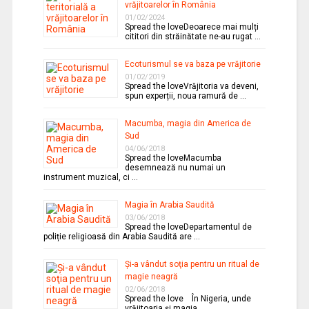
vrăjitoarelor în România
01/02/2024
Spread the loveDeoarece mai mulți
cititori din străinătate ne-au rugat …
Ecoturismul se va baza pe vrăjitorie
01/02/2019
Spread the loveVrăjitoria va deveni,
spun experții, noua ramură de …
Macumba, magia din America de
Sud
04/06/2018
Spread the loveMacumba
desemnează nu numai un
instrument muzical, ci …
Magia în Arabia Saudită
03/06/2018
Spread the loveDepartamentul de
poliție religioasă din Arabia Saudită are …
Şi-a vândut soţia pentru un ritual de
magie neagră
02/06/2018
Spread the love În Nigeria, unde
vrăjitoaria şi magia …