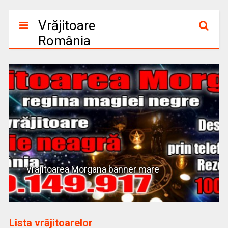
Vrăjitoare
România
Vrajitoarea Morgana banner mare
Lista vrăjitoarelor