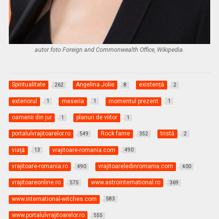
autor foto Foreign and Commonwealth Office, Wikipedia.
Spiritualitate
Angelina Jolie
existență
262
8
2
exteriorul
meseria
momentul prezent
1
1
1
oamenii din jur
planuri de viitor
1
1
portalulvrajitoarelor.ro
Rock fame
tristă
549
352
2
viaţă
vrajitoare-romania.com
13
490
vrajitoare-romania.ro
vrajitoareledinromania.com
490
400
vrajitoareonline.ro
www.astrointernational.ro
575
369
www.international-witches.com
583
www.portalulvrajitoarelor.ro
555