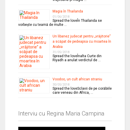
Magia în Thailanda
01/06/2018
Spread the loveÎn Thailanda se
vorbeşte cu teamă de multe …
Un libanez judecat pentru „vrăjitorie”
a scăpat de pedeapsa cu moartea în
Arabia
31/05/2018
Spread the loveÎnalta Curte din
Riyadh a anulat verdictul de …
Voodoo, un cult african straniu
30/05/2018
Spread the loveSclavii de pe corăbiile
care veneau din Africa, …
Interviu cu Regina Maria Campina