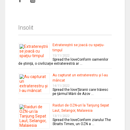
Insolit
Extratereştrii se joacă cu spaţiu-
timpul
15/11/2022
Spread the loveConform oamenilor
de ştiinţă, o civilizaţie extraterestră ar …
Au capturat un extraterestru şi l-au
mâncat
14/11/2022
Spread the loveŢăranii care trăiesc
pe ţărmul Mării de Azov …
Raiduri de OZN-uri la Tanjung Sepat
Laut, Selangor, Malaiesia
13/11/2022
Spread the loveConform ziarului The
Straits Times, un OZN a …