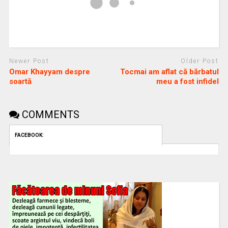
Newer Post
Older Post
Omar Khayyam despre
Tocmai am aflat că bărbatul
soartă
meu a fost infidel
COMMENTS
FACEBOOK: