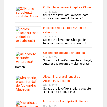
OZN-urile survolează capitala Chinei
12/11/2022
Spread the lovePatru avioane care
survolau nord-estul Chinei la 4 …
Indienii Lakota au fost vizitaţi de
extratereştri
11/11/2022
Spread the loveHenri Charger din
tribul american Lakota a povestit …
Ce secrete ascunde Antarctica?
10/11/2022
Spread the love Continentul îngheţat,
Antarctica, ascunde multe secrete.
Oamenii …
Alexandria, oraşul fondat de
Alexandru Macedon
09/11/2022
Spread the loveAlexandria are peste
4 milioane de locuitori şi …
Misterioasa Samaipata din Bolivia
08/11/2022