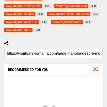
www.vrajitoare-online.com
www.vrajitoareclub.com
584
358
www.vrajitoareclub.ro
www.vrajitoareledinromania.ro
358
583
www.vrajitoareonline.ro/
www.vrajitoarero.com
549
693
www.vrajitoarero.ro
578
RECOMMENDED FOR YOU