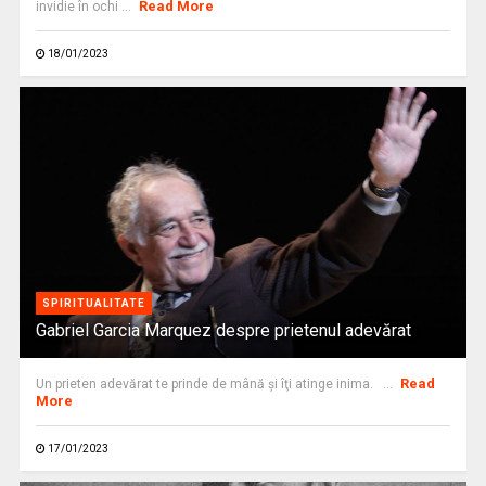
Read More
invidie în ochi ...
18/01/2023
SPIRITUALITATE
Gabriel Garcia Marquez despre prietenul adevărat
Read
Un prieten adevărat te prinde de mână şi îţi atinge inima. ...
More
17/01/2023