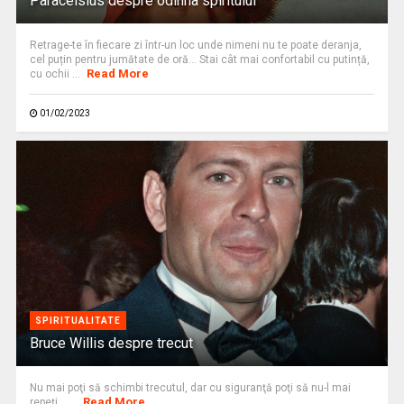
Paracelsius despre odihna spiritului
Retrage-te în fiecare zi într-un loc unde nimeni nu te poate deranja,
cel puțin pentru jumătate de oră… Stai cât mai confortabil cu putință,
Read More
cu ochii ...
01/02/2023
SPIRITUALITATE
Bruce Willis despre trecut
Nu mai poţi să schimbi trecutul, dar cu siguranţă poţi să nu-l mai
Read More
repeţi. ...