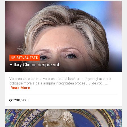
SPIRITUALITATE
Hillary Clinton despre vot
Votarea este cel mai valoros drept al fiecărui cetățean și avem o
obligație morală de a asigura integritatea procesului de vot. ...
Read More
22/01/2023