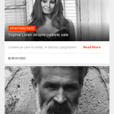
SPIRITUALITATE
Sophia Loren despre curbele sale
Read More
Curbele pe care le vedeți, le datorez spaghetelor. ...
09/01/2023