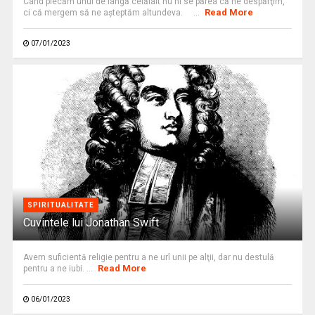
Când plecăm unul de lângă celălalt nu ni se părea că ne despărţim,
Read More
ci că mergem să ne aşteptăm altundeva. ...
07/01/2023
SPIRITUALITATE
Cuvintele lui Jonathan Swift
Avem suficientă religie pentru a ne urî unii pe alţii, dar nu destulă
Read More
pentru a ne iubi. ...
06/01/2023