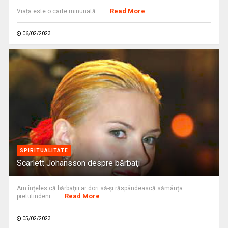
Read More
Viața este o carte minunată. ...
06/02/2023
SPIRITUALITATE
Scarlett Johansson despre bărbaţi
Am înțeles că bărbaţiii ar dori să-şi răspândească sămânța
Read More
pretutindeni. ...
05/02/2023