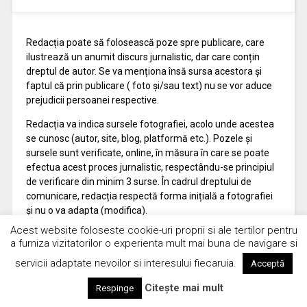
Redacția poate să folosească poze spre publicare, care
ilustrează un anumit discurs jurnalistic, dar care conțin
dreptul de autor. Se va menționa însă sursa acestora și
faptul că prin publicare ( foto și/sau text) nu se vor aduce
prejudicii persoanei respective.
Redacția va indica sursele fotografiei, acolo unde acestea
se cunosc (autor, site, blog, platformă etc.). Pozele și
sursele sunt verificate, online, în măsura în care se poate
efectua acest proces jurnalistic, respectându-se principiul
de verificare din minim 3 surse. În cadrul dreptului de
comunicare, redacția respectă forma inițială a fotografiei
și nu o va adapta (modifica).
Acest website foloseste cookie-uri proprii si ale tertilor pentru
a furniza vizitatorilor o experienta mult mai buna de navigare si
servicii adaptate nevoilor si interesului fiecaruia.
Acceptă
Vrajitoare Ghicitoare Clarvazatoare Tamaduitoare
Citește mai mult
Respinge
Bucuresti