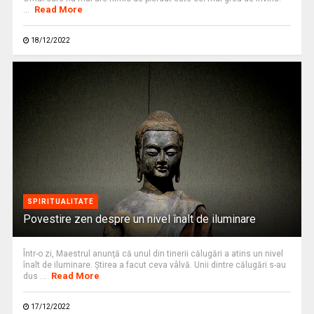
Read More
...
18/12/2022
SPIRITUALITATE
Povestire zen despre un nivel înalt de iluminare
Într-o zi, Maestrul anunţă că unul din tinerii călugări a atins un nivel
înalt de iluminare. Ştirea a facut ceva vâlvă. Unii dintre călugări s-au
Read More
dus ...
17/12/2022