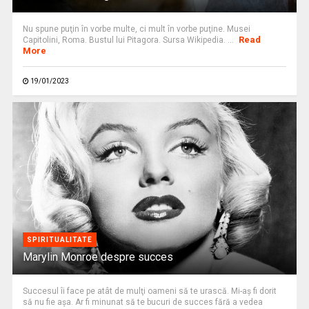
Nu spune puţin în vorbe multe, ci mult în vorbe puţine. Musei
Read
Capitolini, Roma. Bustul lui Pitagora. Sursa Wikipedia. ...
More
19/01/2023
SPIRITUALITATE
Marylin Monroe despre succes
Succesul îi face pe atât de mulţi oameni să te urască. Mi-aş fi dorit
să nu fie aşa. Ar fi minunat să te bucuri de succes fără a vedea