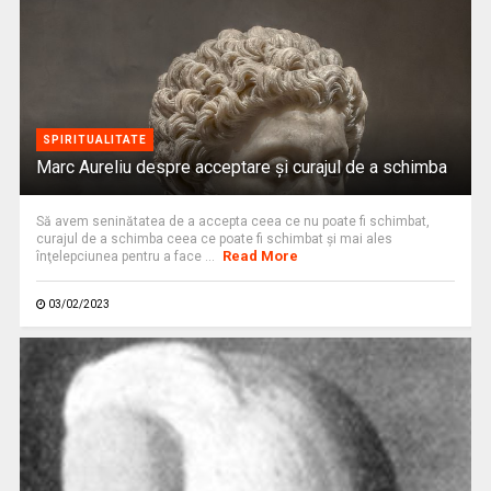
SPIRITUALITATE
Marc Aureliu despre acceptare şi curajul de a schimba
Să avem seninătatea de a accepta ceea ce nu poate fi schimbat,
curajul de a schimba ceea ce poate fi schimbat şi mai ales
Read More
înţelepciunea pentru a face ...
03/02/2023