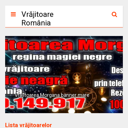
Vrăjitoare
România
Vrajitoarea Morgana banner mare
Lista vrăjitoarelor