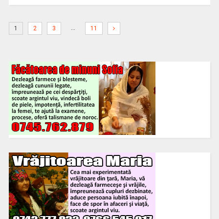
…
1
2
3
11