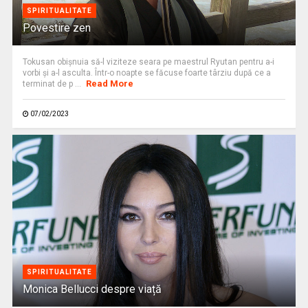
SPIRITUALITATE
Povestire zen
Tokusan obişnuia să-l viziteze seara pe maestrul Ryutan pentru a-i
vorbi şi a-l asculta. Într-o noapte se făcuse foarte târziu după ce a
Read More
terminat de p ...
07/02/2023
SPIRITUALITATE
Monica Bellucci despre viață