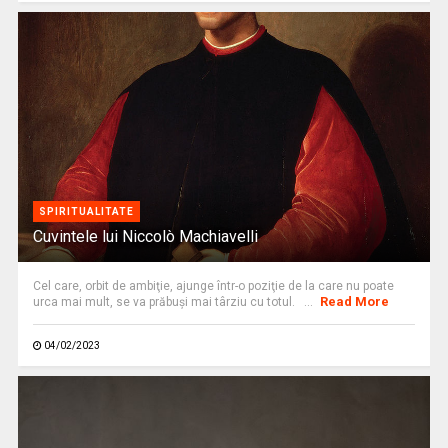
SPIRITUALITATE
Cuvintele lui Niccolò Machiavelli
Cel care, orbit de ambiţie, ajunge într-o poziţie de la care nu poate
Read More
urca mai mult, se va prăbuşi mai târziu cu totul. ...
04/02/2023