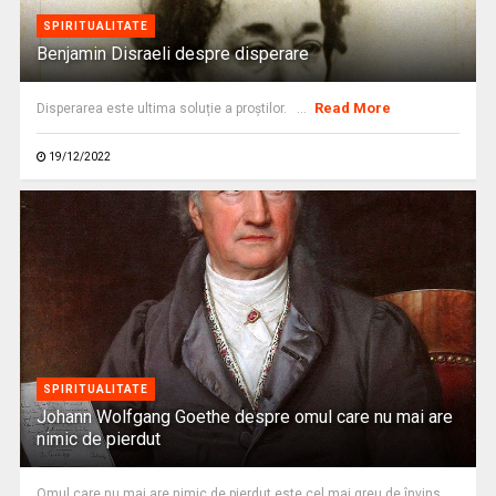
SPIRITUALITATE
Benjamin Disraeli despre disperare
Read More
Disperarea este ultima soluție a proștilor. ...
19/12/2022
SPIRITUALITATE
Johann Wolfgang Goethe despre omul care nu mai are
nimic de pierdut
Omul care nu mai are nimic de pierdut este cel mai greu de învins.