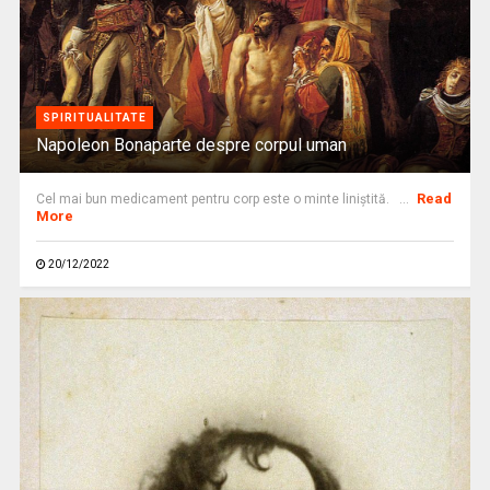
SPIRITUALITATE
Napoleon Bonaparte despre corpul uman
Read
Cel mai bun medicament pentru corp este o minte liniştită. ...
More
20/12/2022