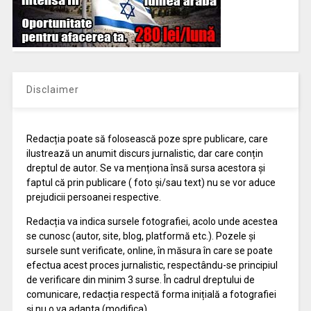
Disclaimer
Redacția poate să folosească poze spre publicare, care
ilustrează un anumit discurs jurnalistic, dar care conțin
dreptul de autor. Se va menționa însă sursa acestora și
faptul că prin publicare ( foto și/sau text) nu se vor aduce
prejudicii persoanei respective.
Redacția va indica sursele fotografiei, acolo unde acestea
se cunosc (autor, site, blog, platformă etc.). Pozele și
sursele sunt verificate, online, în măsura în care se poate
efectua acest proces jurnalistic, respectându-se principiul
de verificare din minim 3 surse. În cadrul dreptului de
comunicare, redacția respectă forma inițială a fotografiei
și nu o va adapta (modifica).