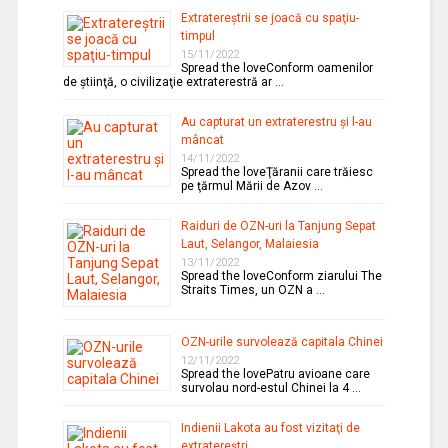
Extratereştrii se joacă cu spaţiu-
timpul
15/11/2022
Spread the loveConform oamenilor
de ştiinţă, o civilizaţie extraterestră ar …
Au capturat un extraterestru şi l-au
mâncat
14/11/2022
Spread the loveŢăranii care trăiesc
pe ţărmul Mării de Azov …
Raiduri de OZN-uri la Tanjung Sepat
Laut, Selangor, Malaiesia
13/11/2022
Spread the loveConform ziarului The
Straits Times, un OZN a …
OZN-urile survolează capitala Chinei
12/11/2022
Spread the lovePatru avioane care
survolau nord-estul Chinei la 4 …
Indienii Lakota au fost vizitaţi de
extratereştri