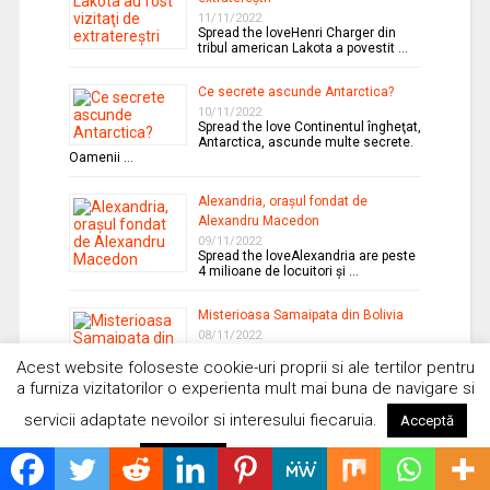
11/11/2022
Spread the loveHenri Charger din
tribul american Lakota a povestit …
Ce secrete ascunde Antarctica?
10/11/2022
Spread the love Continentul îngheţat,
Antarctica, ascunde multe secrete.
Oamenii …
Alexandria, oraşul fondat de
Alexandru Macedon
09/11/2022
Spread the loveAlexandria are peste
4 milioane de locuitori şi …
Misterioasa Samaipata din Bolivia
08/11/2022
Spread the love Este un sit
Acest website foloseste cookie-uri proprii si ale tertilor pentru
arheologic localizat în
departamentul …
a furniza vizitatorilor o experienta mult mai buna de navigare si
servicii adaptate nevoilor si interesului fiecaruia.
Acceptă
Vehicole aeriene viitoare inspirate
de Războiul stelelor
Citește mai mult
Respinge
07/11/2022
Spread the loveRăzboiul stelelor