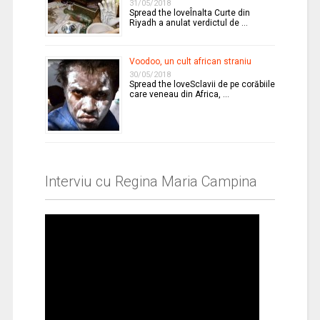
31/05/2018
Spread the loveÎnalta Curte din
Riyadh a anulat verdictul de …
Voodoo, un cult african straniu
30/05/2018
Spread the loveSclavii de pe corăbiile
care veneau din Africa, …
Interviu cu Regina Maria Campina