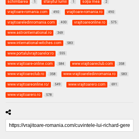
schimbarea
sfârşitul lumii
soţia mea
1
1
2
vrajitoare-romania.com
vrajitoare-romania.ro
490
490
vrajitoareledinromania.com
vrajitoareonline.ro
400
575
www.astrointernational.ro
369
www.international-witches.com
583
www.portalulvrajitoarelor.ro
555
www.vrajitoare-online.com
www.vrajitoareclub.com
584
358
www.vrajitoareclub.ro
www.vrajitoareledinromania.ro
358
583
www.vrajitoareonline.ro/
www.vrajitoarero.com
549
691
www.vrajitoarero.ro
578