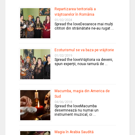
Repartizarea teritorială a
vrăjitoarelor în România
01/02/2024
Spread the loveDeoarece mai mulți
cititori din străinătate ne-au rugat …
Ecoturismul se va baza pe vrăjitorie
01/02/2019
Spread the loveVrăjitoria va deveni,
spun experții, noua ramură de …
Macumba, magia din America de
Sud
04/06/2018
Spread the loveMacumba
desemnează nu numai un
instrument muzical, ci …
Magia în Arabia Saudită