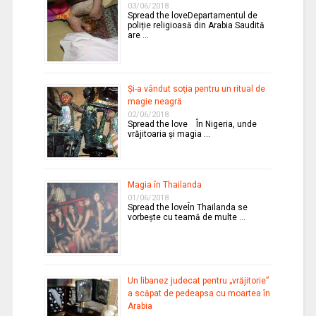
03/06/2018
Spread the loveDepartamentul de
poliție religioasă din Arabia Saudită
are …
Şi-a vândut soţia pentru un ritual de
magie neagră
02/06/2018
Spread the love În Nigeria, unde
vrăjitoaria şi magia …
Magia în Thailanda
01/06/2018
Spread the loveÎn Thailanda se
vorbeşte cu teamă de multe …
Un libanez judecat pentru „vrăjitorie”
a scăpat de pedeapsa cu moartea în
Arabia