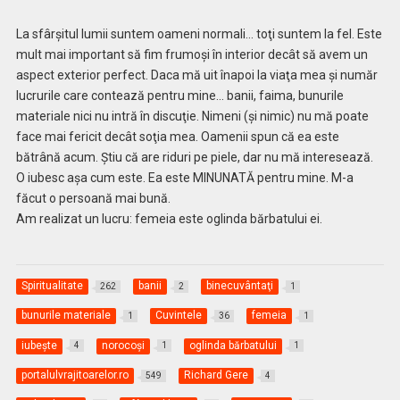
La sfârşitul lumii suntem oameni normali… toţi suntem la fel. Este
mult mai important să fim frumoşi în interior decât să avem un
aspect exterior perfect. Daca mă uit înapoi la viaţa mea şi număr
lucrurile care contează pentru mine… banii, faima, bunurile
materiale nici nu intră în discuţie. Nimeni (şi nimic) nu mă poate
face mai fericit decât soţia mea. Oamenii spun că ea este
bătrână acum. Ştiu că are riduri pe piele, dar nu mă interesează.
O iubesc aşa cum este. Ea este MINUNATĂ pentru mine. M-a
făcut o persoană mai bună.
Am realizat un lucru: femeia este oglinda bărbatului ei.
Spiritualitate
banii
binecuvântaţi
262
2
1
bunurile materiale
Cuvintele
femeia
1
36
1
iubeşte
norocoşi
oglinda bărbatului
4
1
1
portalulvrajitoarelor.ro
Richard Gere
549
4