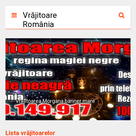
Vrăjitoare
România
Vrajitoarea Morgana banner mare
Lista vrăjitoarelor