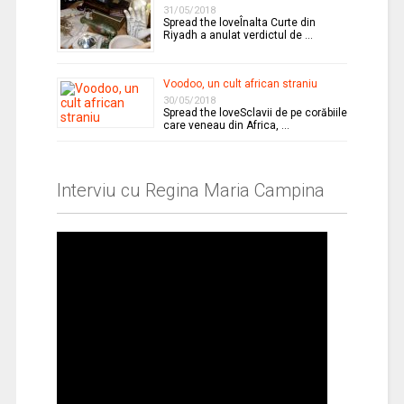
31/05/2018
Spread the loveÎnalta Curte din
Riyadh a anulat verdictul de …
Voodoo, un cult african straniu
30/05/2018
Spread the loveSclavii de pe corăbiile
care veneau din Africa, …
Interviu cu Regina Maria Campina