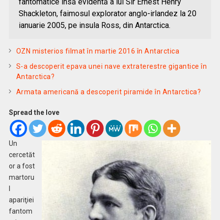
fantomatice însă evidentă a lui Sir Ernest Henry
Shackleton, faimosul explorator anglo-irlandez la 20
ianuarie 2005, pe insula Ross, din Antarctica.
OZN misterios filmat în martie 2016 în Antarctica
S-a descoperit epava unei nave extraterestre gigantice în
Antarctica?
Armata americană a descoperit piramide în Antarctica?
Spread the love
Un
cercetăt
or a fost
martoru
l
apariţiei
fantom