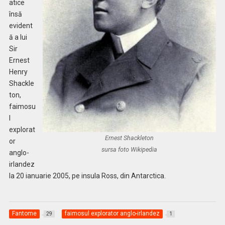
atice
însă
evident
ă a lui
Sir
Ernest
Henry
Shackle
ton,
faimosu
l
explorat
Ernest Shackleton
or
sursa foto Wikipedia
anglo-
irlandez
la 20 ianuarie 2005, pe insula Ross, din Antarctica.
Fantome
faimosul explorator anglo-irlandez
29
1