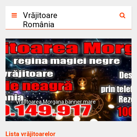
Vrăjitoare
România
Vrajitoarea Morgana banner mare
Lista vrăjitoarelor