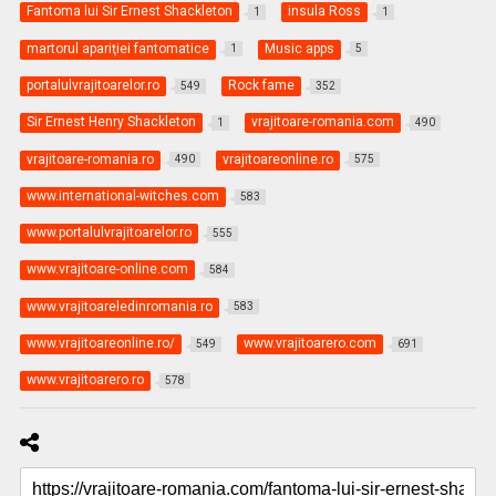
Fantoma lui Sir Ernest Shackleton
insula Ross
1
1
martorul apariţiei fantomatice
Music apps
1
5
portalulvrajitoarelor.ro
Rock fame
549
352
Sir Ernest Henry Shackleton
vrajitoare-romania.com
1
490
vrajitoare-romania.ro
vrajitoareonline.ro
490
575
www.international-witches.com
583
www.portalulvrajitoarelor.ro
555
www.vrajitoare-online.com
584
www.vrajitoareledinromania.ro
583
www.vrajitoareonline.ro/
www.vrajitoarero.com
549
691
www.vrajitoarero.ro
578