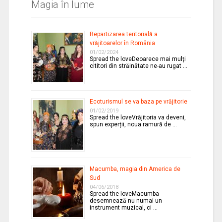
Magia în lume
Repartizarea teritorială a
vrăjitoarelor în România
01/02/2024
Spread the loveDeoarece mai mulți
cititori din străinătate ne-au rugat …
Ecoturismul se va baza pe vrăjitorie
01/02/2019
Spread the loveVrăjitoria va deveni,
spun experții, noua ramură de …
Macumba, magia din America de
Sud
04/06/2018
Spread the loveMacumba
desemnează nu numai un
instrument muzical, ci …