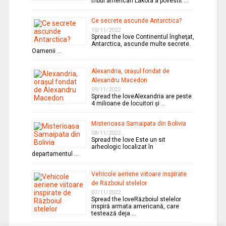
tribul american Lakota a povestit …
Ce secrete ascunde Antarctica?
10/11/2022
Spread the love Continentul îngheţat,
Antarctica, ascunde multe secrete.
Oamenii …
Alexandria, oraşul fondat de
Alexandru Macedon
09/11/2022
Spread the loveAlexandria are peste
4 milioane de locuitori şi …
Misterioasa Samaipata din Bolivia
08/11/2022
Spread the love Este un sit
arheologic localizat în
departamentul …
Vehicole aeriene viitoare inspirate
de Războiul stelelor
07/11/2022
Spread the loveRăzboiul stelelor
inspiră armata americană, care
testează deja …