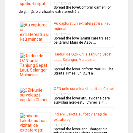
15/11/2022
Spread the loveConform oamenilor
de ştiinţă, o civilizaţie extraterestră ar …
Au capturat un extraterestru şi l-au
mâncat
14/11/2022
Spread the loveŢăranii care trăiesc
pe ţărmul Mării de Azov …
Raiduri de OZN-uri la Tanjung Sepat
Laut, Selangor, Malaiesia
13/11/2022
Spread the loveConform ziarului The
Straits Times, un OZN a …
OZN-urile survolează capitala Chinei
12/11/2022
Spread the lovePatru avioane care
survolau nord-estul Chinei la 4 …
Indienii Lakota au fost vizitaţi de
extratereştri
11/11/2022
Spread the loveHenri Charger din