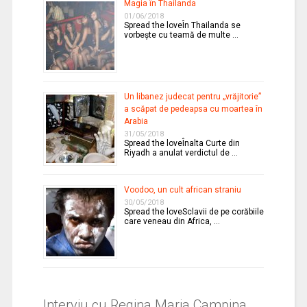
Magia în Thailanda
01/06/2018
Spread the loveÎn Thailanda se
vorbeşte cu teamă de multe …
Un libanez judecat pentru „vrăjitorie”
a scăpat de pedeapsa cu moartea în
Arabia
31/05/2018
Spread the loveÎnalta Curte din
Riyadh a anulat verdictul de …
Voodoo, un cult african straniu
30/05/2018
Spread the loveSclavii de pe corăbiile
care veneau din Africa, …
Interviu cu Regina Maria Campina