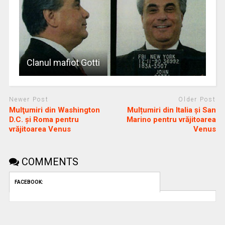
Clanul mafiot Gotti
Newer Post
Older Post
Mulţumiri din Washington
Mulțumiri din Italia și San
D.C. și Roma pentru
Marino pentru vrăjitoarea
vrăjitoarea Venus
Venus
COMMENTS
FACEBOOK: