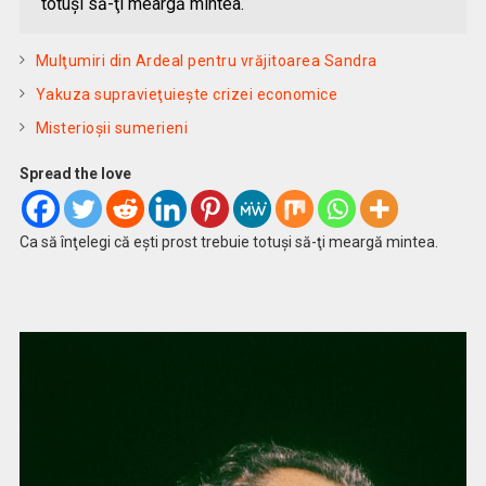
totuşi să-ţi meargă mintea.
Mulţumiri din Ardeal pentru vrăjitoarea Sandra
Yakuza supravieţuieşte crizei economice
Misterioşii sumerieni
Spread the love
Ca să înţelegi că eşti prost trebuie totuşi să-ţi meargă mintea.