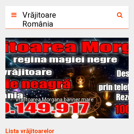
Vrăjitoare
România
Vrajitoarea Morgana banner mare
Lista vrăjitoarelor