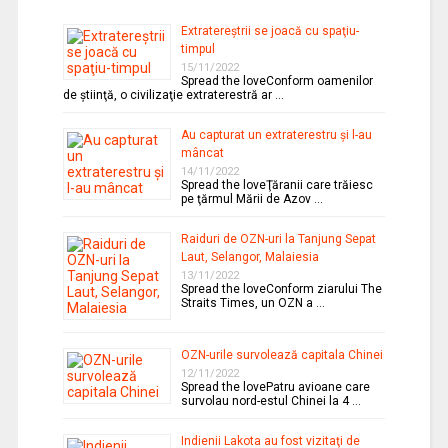
Extratereştrii se joacă cu spaţiu-
timpul
15/11/2022
Spread the loveConform oamenilor
de ştiinţă, o civilizaţie extraterestră ar …
Au capturat un extraterestru şi l-au
mâncat
14/11/2022
Spread the loveŢăranii care trăiesc
pe ţărmul Mării de Azov …
Raiduri de OZN-uri la Tanjung Sepat
Laut, Selangor, Malaiesia
13/11/2022
Spread the loveConform ziarului The
Straits Times, un OZN a …
OZN-urile survolează capitala Chinei
12/11/2022
Spread the lovePatru avioane care
survolau nord-estul Chinei la 4 …
Indienii Lakota au fost vizitaţi de