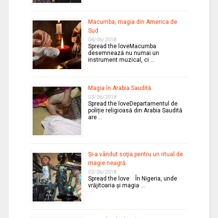
Macumba, magia din America de
Sud
04/06/2018
Spread the loveMacumba
desemnează nu numai un
instrument muzical, ci …
Magia în Arabia Saudită
03/06/2018
Spread the loveDepartamentul de
poliție religioasă din Arabia Saudită
are …
Şi-a vândut soţia pentru un ritual de
magie neagră
02/06/2018
Spread the love În Nigeria, unde
vrăjitoaria şi magia …