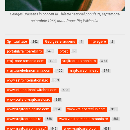
Georges Brassens în concert la Théâtre national populaire, septembrie-
octombrie 1966, autor Roger Pic, Wikipedia.
Spiritualitate
Georges Brassens
înţelegere
262
1
2
portalulvrajitoarelor.ro
prost
549
5
vrajitoare-romania.com
vrajitoare-romania.ro
490
490
vrajitoareledinromania.com
vrajitoareonline.ro
400
575
www.astrointernational.ro
369
www.international-witches.com
583
www.portalulvrajitoarelor.ro
555
www.vrajitoare-online.com
www.vrajitoareclub.com
584
358
www.vrajitoareclub.ro
www.vrajitoareledinromania.ro
358
583
www.vrajitoareonline.ro/
www.vrajitoarero.com
549
693