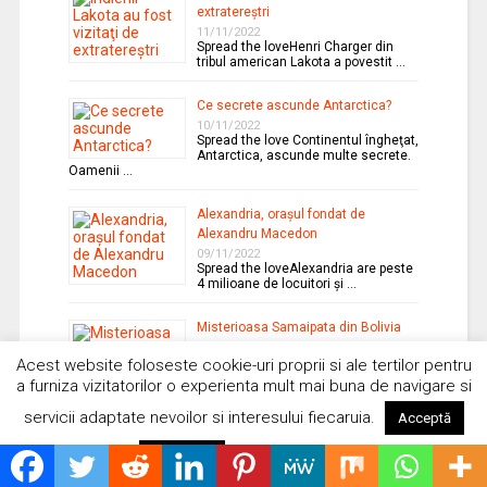
extratereştri
11/11/2022
Spread the loveHenri Charger din
tribul american Lakota a povestit …
Ce secrete ascunde Antarctica?
10/11/2022
Spread the love Continentul îngheţat,
Antarctica, ascunde multe secrete.
Oamenii …
Alexandria, oraşul fondat de
Alexandru Macedon
09/11/2022
Spread the loveAlexandria are peste
4 milioane de locuitori şi …
Misterioasa Samaipata din Bolivia
08/11/2022
Spread the love Este un sit
Acest website foloseste cookie-uri proprii si ale tertilor pentru
arheologic localizat în
a furniza vizitatorilor o experienta mult mai buna de navigare si
departamentul …
servicii adaptate nevoilor si interesului fiecaruia.
Acceptă
Vehicole aeriene viitoare inspirate
Citește mai mult
de Războiul stelelor
Respinge
07/11/2022