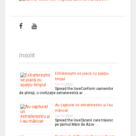
Insolit
Extratereştrii se joacă cu spaţiu-
timpul
15/11/2022
Spread the loveConform oamenilor
de ştiinţă, o civilizaţie extraterestră ar …
Au capturat un extraterestru şi l-au
mâncat
14/11/2022
Spread the loveŢăranii care trăiesc
pe ţărmul Mării de Azov …