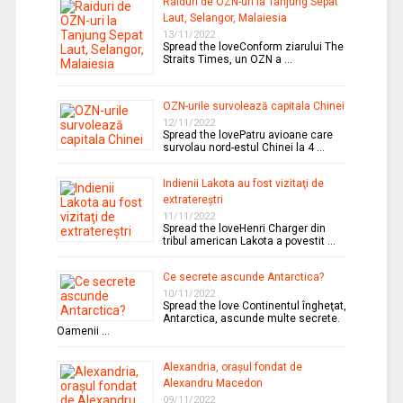
Raiduri de OZN-uri la Tanjung Sepat
Laut, Selangor, Malaiesia
13/11/2022
Spread the loveConform ziarului The
Straits Times, un OZN a …
OZN-urile survolează capitala Chinei
12/11/2022
Spread the lovePatru avioane care
survolau nord-estul Chinei la 4 …
Indienii Lakota au fost vizitaţi de
extratereştri
11/11/2022
Spread the loveHenri Charger din
tribul american Lakota a povestit …
Ce secrete ascunde Antarctica?
10/11/2022
Spread the love Continentul îngheţat,
Antarctica, ascunde multe secrete.
Oamenii …
Alexandria, oraşul fondat de
Alexandru Macedon
09/11/2022