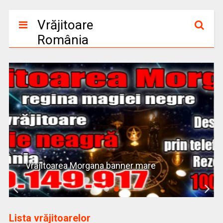
Vrăjitoare
România
Vrajitoarea Morgana banner mare
Lista vrăjitoarelor