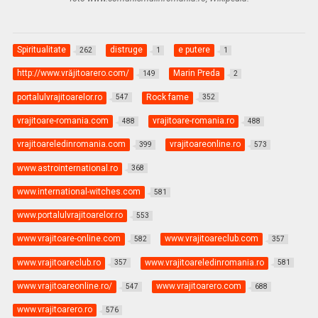
Spiritualitate
distruge
e putere
262
1
1
http://www.vrăjitoarero.com/
Marin Preda
149
2
portalulvrajitoarelor.ro
Rock fame
547
352
vrajitoare-romania.com
vrajitoare-romania.ro
488
488
vrajitoareledinromania.com
vrajitoareonline.ro
399
573
www.astrointernational.ro
368
www.international-witches.com
581
www.portalulvrajitoarelor.ro
553
www.vrajitoare-online.com
www.vrajitoareclub.com
582
357
www.vrajitoareclub.ro
www.vrajitoareledinromania.ro
357
581
www.vrajitoareonline.ro/
www.vrajitoarero.com
547
688
www.vrajitoarero.ro
576