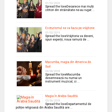
01/02/2024
Spread the loveDeoarece mai mulți
cititori din străinătate ne-au rugat …
Ecoturismul se va baza pe vrăjitorie
01/02/2019
Spread the loveVrăjitoria va deveni,
spun experții, noua ramură de …
Macumba, magia din America de
Sud
04/06/2018
Spread the loveMacumba
desemnează nu numai un
instrument muzical, ci …
Magia în Arabia Saudită
03/06/2018
Spread the loveDepartamentul de
poliție religioasă din Arabia Saudită are …