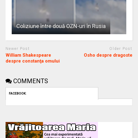
Coliziune între două OZN-uri în Rusia
Newer Post
Older Post
William Shakespeare
Osho despre dragoste
despre constanţa omului
COMMENTS
FACEBOOK: