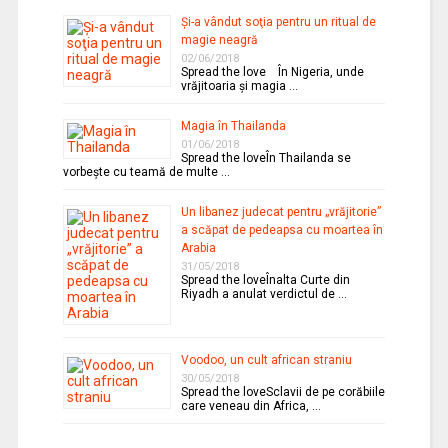
Şi-a vândut soţia pentru un ritual de
magie neagră
02/06/2018
Spread the love În Nigeria, unde
vrăjitoaria şi magia …
Magia în Thailanda
01/06/2018
Spread the loveÎn Thailanda se
vorbeşte cu teamă de multe …
Un libanez judecat pentru „vrăjitorie”
a scăpat de pedeapsa cu moartea în
Arabia
31/05/2018
Spread the loveÎnalta Curte din
Riyadh a anulat verdictul de …
Voodoo, un cult african straniu
30/05/2018
Spread the loveSclavii de pe corăbiile
care veneau din Africa, …