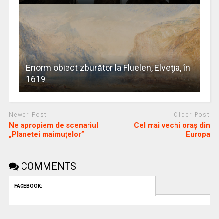
Enorm obiect zburător la Fluelen, Elveţia, în
1619
Newer Post
Older Post
Ne apropiem de scenariul
Cel mai vechi oraş din
„Planetei maimuţelor”
Europa
COMMENTS
FACEBOOK: