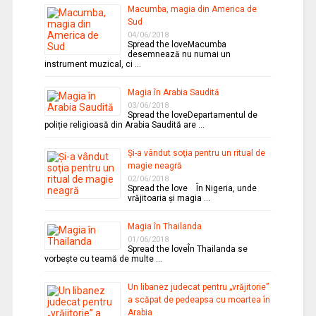
Macumba, magia din America de
Sud
04/06/2018
Spread the loveMacumba
desemnează nu numai un
instrument muzical, ci …
Magia în Arabia Saudită
03/06/2018
Spread the loveDepartamentul de
poliție religioasă din Arabia Saudită are …
Şi-a vândut soţia pentru un ritual de
magie neagră
02/06/2018
Spread the love În Nigeria, unde
vrăjitoaria şi magia …
Magia în Thailanda
01/06/2018
Spread the loveÎn Thailanda se
vorbeşte cu teamă de multe …
Un libanez judecat pentru „vrăjitorie”
a scăpat de pedeapsa cu moartea în
Arabia