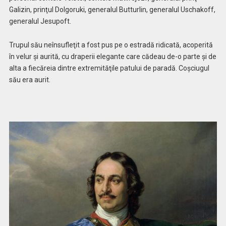
Galizin, prinţul Dolgoruki, generalul Butturlin, generalul Uschakoff,
generalul Jesupoft.
Trupul său neînsufleţit a fost pus pe o estradă ridicată, acoperită
în velur şi aurită, cu draperii elegante care cădeau de-o parte şi de
alta a fiecăreia dintre extremităţile patului de paradă. Coşciugul
său era aurit.