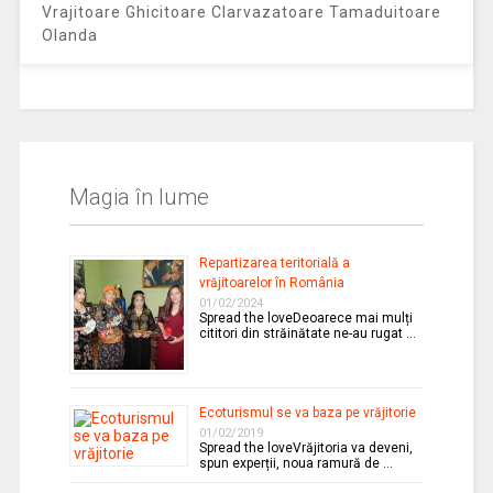
Vrajitoare Ghicitoare Clarvazatoare Tamaduitoare
Olanda
Magia în lume
Repartizarea teritorială a
vrăjitoarelor în România
01/02/2024
Spread the loveDeoarece mai mulți
cititori din străinătate ne-au rugat …
Ecoturismul se va baza pe vrăjitorie
01/02/2019
Spread the loveVrăjitoria va deveni,
spun experții, noua ramură de …