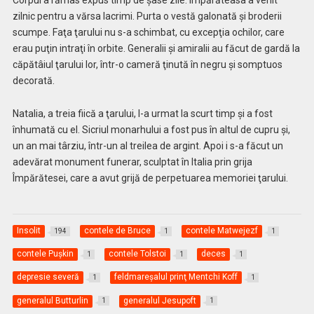
zilnic pentru a vărsa lacrimi. Purta o vestă galonată şi broderii
scumpe. Faţa ţarului nu s-a schimbat, cu excepţia ochilor, care
erau puţin intraţi în orbite. Generalii şi amiralii au făcut de gardă la
căpătâiul ţarului lor, într-o cameră ţinută în negru şi somptuos
decorată.
Natalia, a treia fiică a ţarului, l-a urmat la scurt timp şi a fost
înhumată cu el. Sicriul monarhului a fost pus în altul de cupru şi,
un an mai târziu, într-un al treilea de argint. Apoi i s-a făcut un
adevărat monument funerar, sculptat în Italia prin grija
Împărătesei, care a avut grijă de perpetuarea memoriei ţarului.
Insolit
contele de Bruce
contele Matwejezf
194
1
1
contele Puşkin
contele Tolstoi
deces
1
1
1
depresie severă
feldmareşalul prinţ Mentchi Koff
1
1
generalul Butturlin
generalul Jesupoft
1
1