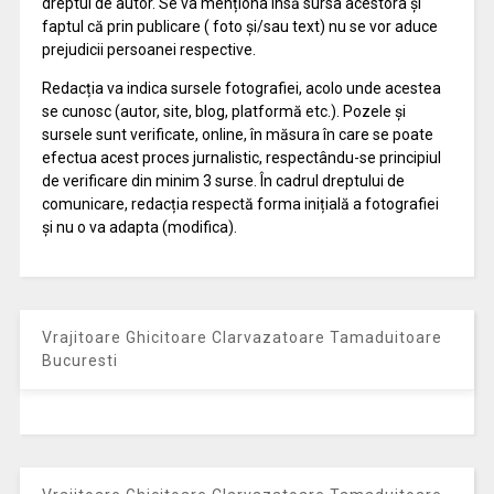
dreptul de autor. Se va menționa însă sursa acestora și
faptul că prin publicare ( foto și/sau text) nu se vor aduce
prejudicii persoanei respective.
Redacția va indica sursele fotografiei, acolo unde acestea
se cunosc (autor, site, blog, platformă etc.). Pozele și
sursele sunt verificate, online, în măsura în care se poate
efectua acest proces jurnalistic, respectându-se principiul
de verificare din minim 3 surse. În cadrul dreptului de
comunicare, redacția respectă forma inițială a fotografiei
și nu o va adapta (modifica).
Vrajitoare Ghicitoare Clarvazatoare Tamaduitoare
Bucuresti