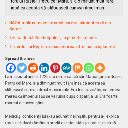
ţarului Rusiei, Petru cel Mare, s-a diminuat mult fără
însă ca acesta să slăbească cumva ritmul mun
NASA a filmat nave –mamă care se alimentează din
Soare
Teoria dedublării timpului şi a planetei noastre
Tridentul lui Neptun: descoperirea a trei noi exoplanete
Spread the love
La începutul anului 1725 s-a remarcat că sănătatea ţarului Rusiei,
Petru cel Mare, s-a diminuat mult fără însă ca acesta să
slăbească cumva ritmul muncii sale. Era trist şi visător, se temea
mereu că imperiul său se va ruina după dispariţia lui. Era foarte
marcat de acest gând.
Medicii şi confidenţii lui s-au adunat, neliniştiţi, pentru a-i explica
ţarului că dacă rămânea pradă acestor stări şi apatiei, risca să