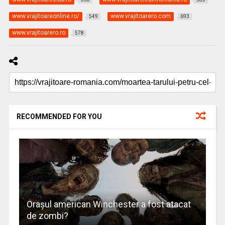
www.vrajitoareonline.ro/
www.vrajitoarero.com
549
693
www.vrajitoarero.ro
578
RECOMMENDED FOR YOU
Oraşul american Winchester a fost atacat
de zombi?