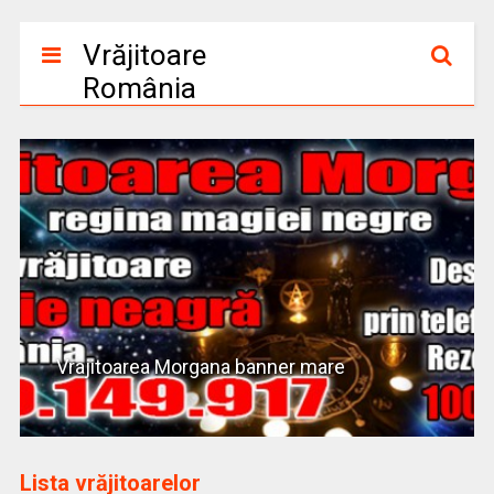
Vrăjitoare
România
Vrajitoarea Morgana banner mare
Lista vrăjitoarelor