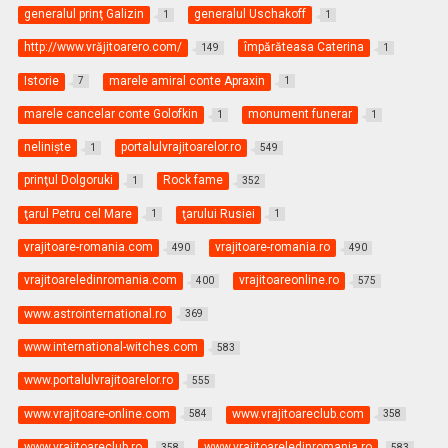
generalul prinţ Galizin
generalul Uschakoff
1
1
http://www.vrăjitoarero.com/
împărăteasa Caterina
149
1
Istorie
marele amiral conte Apraxin
7
1
marele cancelar conte Golofkin
monument funerar
1
1
nelinişte
portalulvrajitoarelor.ro
1
549
prinţul Dolgoruki
Rock fame
1
352
ţarul Petru cel Mare
ţarului Rusiei
1
1
vrajitoare-romania.com
vrajitoare-romania.ro
490
490
vrajitoareledinromania.com
vrajitoareonline.ro
400
575
www.astrointernational.ro
369
www.international-witches.com
583
www.portalulvrajitoarelor.ro
555
www.vrajitoare-online.com
www.vrajitoareclub.com
584
358
www.vrajitoareclub.ro
www.vrajitoareledinromania.ro
358
583