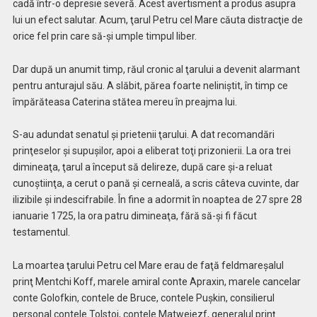
cadă într-o depresie severă. Acest avertisment a produs asupra
lui un efect salutar. Acum, ţarul Petru cel Mare căuta distracţie de
orice fel prin care să-şi umple timpul liber.
Dar după un anumit timp, răul cronic al ţarului a devenit alarmant
pentru anturajul său. A slăbit, părea foarte neliniştit, în timp ce
împărăteasa Caterina stătea mereu în preajma lui.
S-au adundat senatul şi prietenii ţarului. A dat recomandări
prinţeselor şi supuşilor, apoi a eliberat toţi prizonierii. La ora trei
dimineaţa, ţarul a început să delireze, după care şi-a reluat
cunoştiinţa, a cerut o pană şi cerneală, a scris câteva cuvinte, dar
ilizibile şi indescifrabile. În fine a adormit în noaptea de 27 spre 28
ianuarie 1725, la ora patru dimineaţa, fără să-şi fi făcut
testamentul.
La moartea ţarului Petru cel Mare erau de faţă feldmareşalul
prinţ Mentchi Koff, marele amiral conte Apraxin, marele cancelar
conte Golofkin, contele de Bruce, contele Puşkin, consilierul
personal contele Tolstoi, contele Matwejezf, generalul prinţ