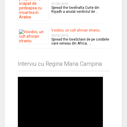
31/05/2018
Spread the loveÎnalta Curte din
Riyadh a anulat verdictul de …
Voodoo, un cult african straniu
30/05/2018
Spread the loveSclavii de pe corăbiile
care veneau din Africa, …
Interviu cu Regina Maria Campina