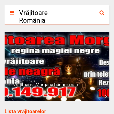
Vrăjitoare
România
Vrajitoarea Morgana banner mare
Lista vrăjitoarelor