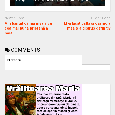
Newer Post
Older Post
Am bănuit că mă înşală cu
M-a lăsat baltă și căsnicia
cea mai bună prietenă a
mea s-a distrus definitiv
mea
COMMENTS
FACEBOOK: