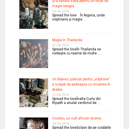
Şi-a vândut soţia pentru un ritual de
magie neagră
02/06/2018
Spread the love În Nigeria, unde
vrăjitoaria şi magia …
Magia în Thailanda
01/06/2018
Spread the loveÎn Thailanda se
vorbeşte cu teamă de multe …
Un libanez judecat pentru „vrăjitorie”
a scăpat de pedeapsa cu moartea în
Arabia
31/05/2018
Spread the loveÎnalta Curte din
Riyadh a anulat verdictul de …
Voodoo, un cult african straniu
30/05/2018
Spread the loveSclavii de pe corăbiile