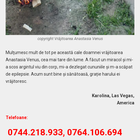
copyright Vrăjitoarea Anastasia Venus
Mulţumesc mult de tot pe această cale doamnei vrăjitoarea
Anastasia Venus, cea mai tare din lume. A făcut un miracol și mi-
a scos argintul viu din corp, mi-a dezlegat cununiile și m-a scăpat
de epilepsie. Acum sunt bine şi sănătoasă, grație harului ei
vrăjitoresc.
Karolina, Las Vegas,
America
Telefoane:
0744.218.933, 0764.106.694