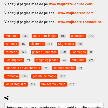
Vi
zitaţi şi pagina mea de pe
www.vrajitoare-online.com
Vizitaţi şi pagina mea de pe siteul
www.vrajitoarero.com
Vizitaţi şi pagina mea de pe siteul
www.vrajitoare-romania.ro
Multumiri
adus soţul înapoi
alcoolism
333
105
172
America
blesteme
Cluj Napoca
46
243
20
farmece
găsesc jumătatea
Las Vegas
326
100
8
Los Angeles
magia egipteană
Mulţumiri
19
24
221
pandemia de Coronavirus
patima femeilor
75
99
România
şedinţă de magie
164
187
viciul drogurilor
Vrăjitoarea Venus
117
116