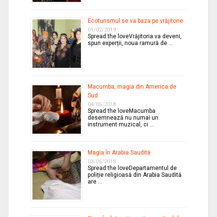
Ecoturismul se va baza pe vrăjitorie
01/02/2019
Spread the loveVrăjitoria va deveni,
spun experții, noua ramură de …
Macumba, magia din America de
Sud
04/06/2018
Spread the loveMacumba
desemnează nu numai un
instrument muzical, ci …
Magia în Arabia Saudită
03/06/2018
Spread the loveDepartamentul de
poliție religioasă din Arabia Saudită
are …