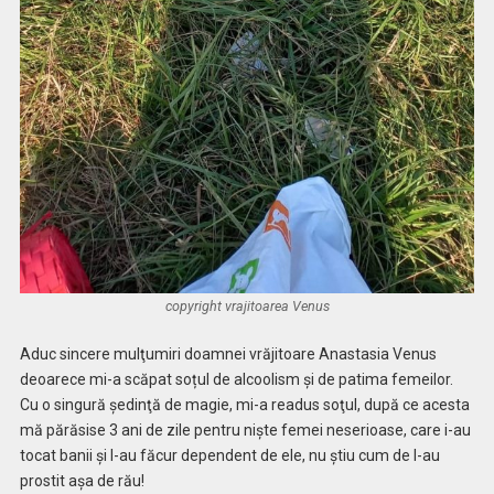
copyright vrajitoarea Venus
Aduc sincere mulţumiri doamnei vrăjitoare Anastasia Venus
deoarece mi-a scăpat soțul de alcoolism și de patima femeilor.
Cu o singură şedinţă de magie, mi-a readus soţul, după ce acesta
mă părăsise 3 ani de zile pentru niște femei neserioase, care i-au
tocat banii și l-au făcur dependent de ele, nu știu cum de l-au
prostit așa de rău!