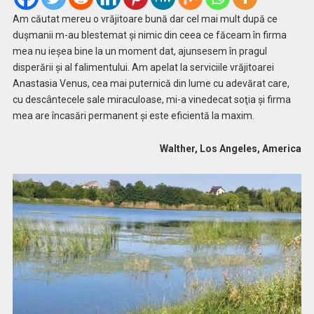
Am căutat mereu o vrăjitoare bună dar cel mai mult după ce
duşmanii m-au blestemat şi nimic din ceea ce făceam în firma
mea nu ieşea bine la un moment dat, ajunsesem în pragul
disperării și al falimentului. Am apelat la serviciile vrăjitoarei
Anastasia Venus, cea mai puternică din lume cu adevărat care,
cu descântecele sale miraculoase, mi-a vinedecat soţia şi firma
mea are încasări permanent și este eficientă la maxim.
Walther, Los Angeles, America