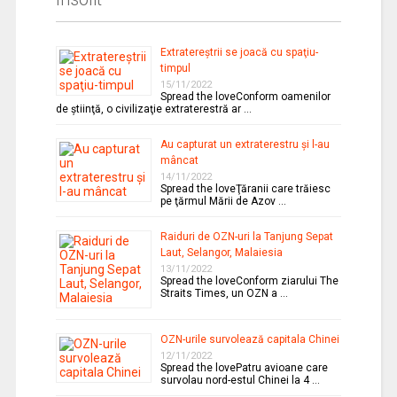
Extratereştrii se joacă cu spaţiu-
timpul
15/11/2022
Spread the loveConform oamenilor
de ştiinţă, o civilizaţie extraterestră ar …
Au capturat un extraterestru şi l-au
mâncat
14/11/2022
Spread the loveŢăranii care trăiesc
pe ţărmul Mării de Azov …
Raiduri de OZN-uri la Tanjung Sepat
Laut, Selangor, Malaiesia
13/11/2022
Spread the loveConform ziarului The
Straits Times, un OZN a …
OZN-urile survolează capitala Chinei
12/11/2022
Spread the lovePatru avioane care
survolau nord-estul Chinei la 4 …