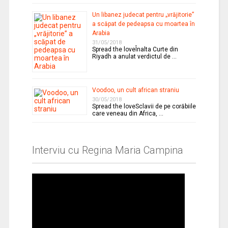
Un libanez judecat pentru „vrăjitorie”
a scăpat de pedeapsa cu moartea în
Arabia
31/05/2018
Spread the loveÎnalta Curte din
Riyadh a anulat verdictul de …
Voodoo, un cult african straniu
30/05/2018
Spread the loveSclavii de pe corăbiile
care veneau din Africa, …
Interviu cu Regina Maria Campina