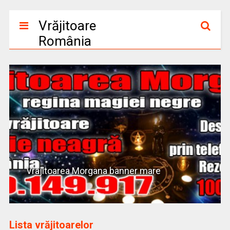
Vrăjitoare
România
Vrajitoarea Morgana banner mare
Lista vrăjitoarelor