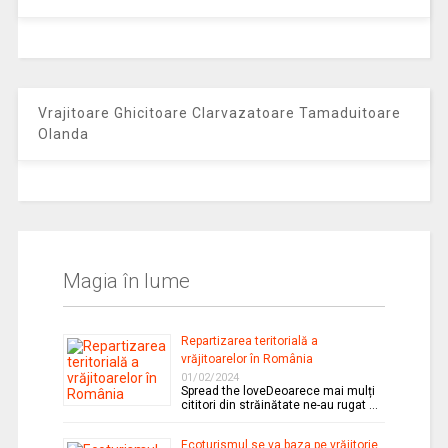
Vrajitoare Ghicitoare Clarvazatoare Tamaduitoare
Olanda
Magia în lume
Repartizarea teritorială a
vrăjitoarelor în România
01/02/2024
Spread the loveDeoarece mai mulți
cititori din străinătate ne-au rugat …
Ecoturismul se va baza pe vrăjitorie