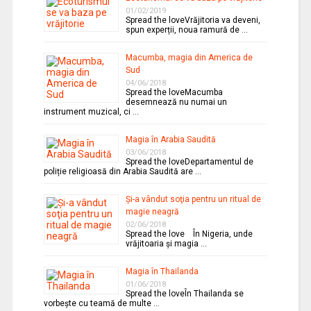
01/02/2019
Spread the loveVrăjitoria va deveni,
spun experții, noua ramură de …
Macumba, magia din America de
Sud
04/06/2018
Spread the loveMacumba
desemnează nu numai un
instrument muzical, ci …
Magia în Arabia Saudită
03/06/2018
Spread the loveDepartamentul de
poliție religioasă din Arabia Saudită are …
Şi-a vândut soţia pentru un ritual de
magie neagră
02/06/2018
Spread the love În Nigeria, unde
vrăjitoaria şi magia …
Magia în Thailanda
01/06/2018
Spread the loveÎn Thailanda se
vorbeşte cu teamă de multe …