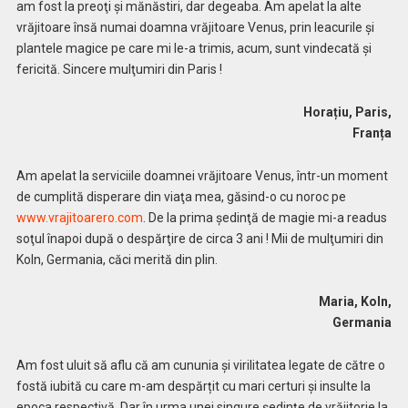
am fost la preoţi şi mănăstiri, dar degeaba. Am apelat la alte
vrăjitoare însă numai doamna vrăjitoare Venus, prin leacurile şi
plantele magice pe care mi le-a trimis, acum, sunt vindecată şi
fericită. Sincere mulţumiri din Paris !
Horațiu, Paris,
Franța
Am apelat la serviciile doamnei vrăjitoare Venus, într-un moment
de cumplită disperare din viaţa mea, găsind-o cu noroc pe
www.vrajitoarero.com
. De la prima şedinţă de magie mi-a readus
soţul înapoi după o despărţire de circa 3 ani ! Mii de mulţumiri din
Koln, Germania, căci merită din plin.
Maria, Koln,
Germania
Am fost uluit să aflu că am cununia şi virilitatea legate de către o
fostă iubită cu care m-am despărțit cu mari certuri și insulte la
epoca respectivă. Dar în urma unei singure şedinţe de vrăjitorie la