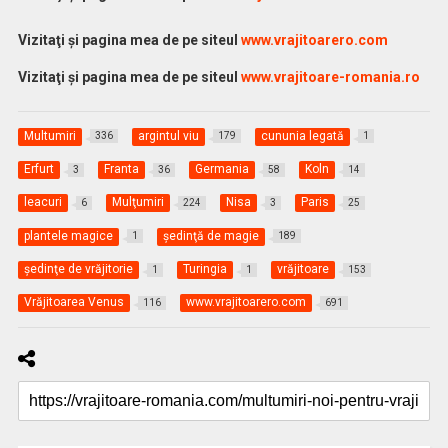
Vizitaţi şi pagina mea de pe siteul
www.vrajitoarero.com
Vizitaţi şi pagina mea de pe siteul
www.vrajitoare-romania.ro
Multumiri
argintul viu
cununia legată
336
179
1
Erfurt
Franta
Germania
Koln
3
36
58
14
leacuri
Mulţumiri
Nisa
Paris
6
224
3
25
plantele magice
şedinţă de magie
1
189
şedinţe de vrăjitorie
Turingia
vrăjitoare
1
1
153
Vrăjitoarea Venus
www.vrajitoarero.com
116
691