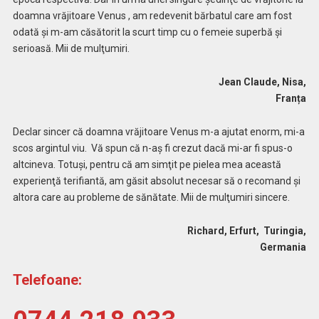
doamna vrăjitoare Venus , am redevenit bărbatul care am fost
odată şi m-am căsătorit la scurt timp cu o femeie superbă și
serioasă. Mii de mulţumiri.
Jean Claude, Nisa,
Franța
Declar sincer că doamna vrăjitoare Venus m-a ajutat enorm, mi-a
scos argintul viu. Vă spun că n-aş fi crezut dacă mi-ar fi spus-o
altcineva. Totuşi, pentru că am simţit pe pielea mea această
experienţă terifiantă, am găsit absolut necesar să o recomand şi
altora care au probleme de sănătate. Mii de mulţumiri sincere.
Richard, Erfurt, Turingia,
Germania
Telefoane: