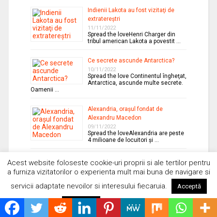
Indienii Lakota au fost vizitaţi de
extratereştri
11/11/2022
Spread the loveHenri Charger din
tribul american Lakota a povestit …
Ce secrete ascunde Antarctica?
10/11/2022
Spread the love Continentul îngheţat,
Antarctica, ascunde multe secrete.
Oamenii …
Alexandria, oraşul fondat de
Alexandru Macedon
09/11/2022
Spread the loveAlexandria are peste
4 milioane de locuitori şi …
Misterioasa Samaipata din Bolivia
Acest website foloseste cookie-uri proprii si ale tertilor pentru
08/11/2022
a furniza vizitatorilor o experienta mult mai buna de navigare si
Spread the love Este un sit
arheologic localizat în
servicii adaptate nevoilor si interesului fiecaruia.
Acceptă
departamentul …
Citește mai mult
Respinge
Vehicole aeriene viitoare inspirate
de Războiul stelelor