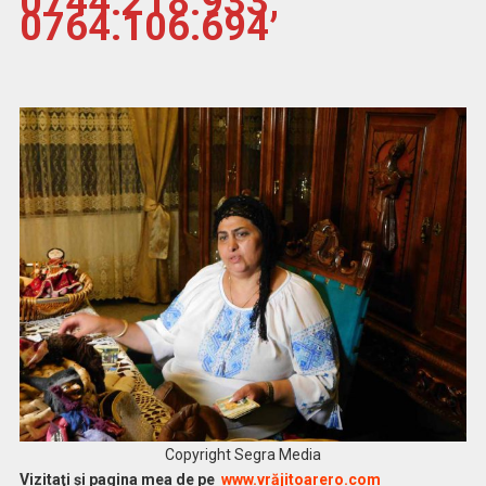
0744.218.933,
0764.106.694
Copyright Segra Media
Vi
zitaţi şi pagina mea de pe
www.vrăjitoarero.com