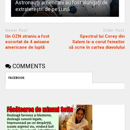
Astronauţii americani au fost alungaţi de
extratereştri de pe Lună
Newer Post
Older Post
Un OZN straniu a fost
Spectrul lui Corey din
escortat de 4 avioane
Salem le-a cerut femeilor
americane de luptă
să scrie în cartea diavolului
COMMENTS
FACEBOOK: