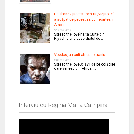
Un libanez judecat pentru „vrăjitorie”
a scăpat de pedeapsa cu moartea în
Arabia
31/05/2018
Spread the loveÎnalta Curte din
Riyadh a anulat verdictul de …
Voodoo, un cult african straniu
30/05/2018
Spread the loveSclavii de pe corăbiile
care veneau din Africa, …
Interviu cu Regina Maria Campina