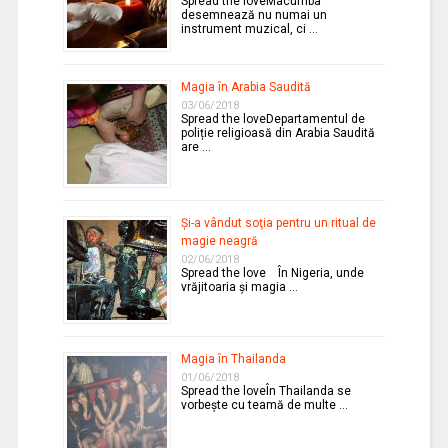
Spread the loveMacumba
desemnează nu numai un
instrument muzical, ci …
Magia în Arabia Saudită
03/06/2018
Spread the loveDepartamentul de
poliție religioasă din Arabia Saudită
are …
Şi-a vândut soţia pentru un ritual de
magie neagră
02/06/2018
Spread the love În Nigeria, unde
vrăjitoaria şi magia …
Magia în Thailanda
01/06/2018
Spread the loveÎn Thailanda se
vorbeşte cu teamă de multe …