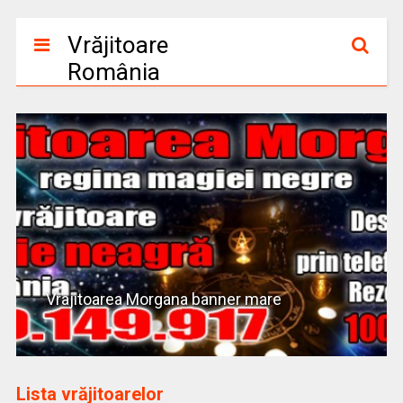
Vrăjitoare
România
Vrajitoarea Morgana banner mare
Lista vrăjitoarelor