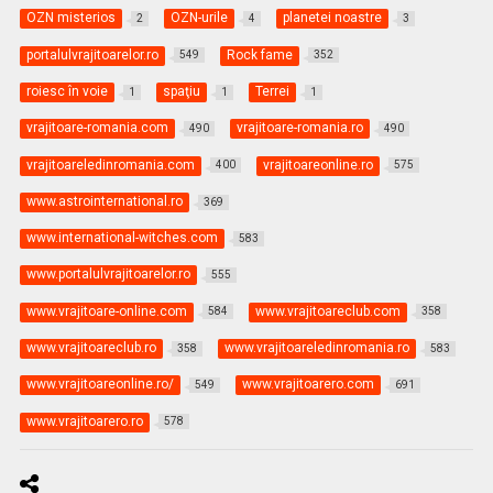
OZN misterios
OZN-urile
planetei noastre
2
4
3
portalulvrajitoarelor.ro
Rock fame
549
352
roiesc în voie
spaţiu
Terrei
1
1
1
vrajitoare-romania.com
vrajitoare-romania.ro
490
490
vrajitoareledinromania.com
vrajitoareonline.ro
400
575
www.astrointernational.ro
369
www.international-witches.com
583
www.portalulvrajitoarelor.ro
555
www.vrajitoare-online.com
www.vrajitoareclub.com
584
358
www.vrajitoareclub.ro
www.vrajitoareledinromania.ro
358
583
www.vrajitoareonline.ro/
www.vrajitoarero.com
549
691
www.vrajitoarero.ro
578