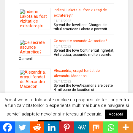
Indienii Lakota au fost vizitaţi de
extratereştri
11/11/2022
Spread the loveHenri Charger din
tribul american Lakota a povestit …
Ce secrete ascunde Antarctica?
10/11/2022
Spread the love Continentul îngheţat,
Antarctica, ascunde multe secrete.
Oamenii …
Alexandria, oraşul fondat de
Alexandru Macedon
09/11/2022
Spread the loveAlexandria are peste
4 milioane de locuitori şi …
Acest website foloseste cookie-uri proprii si ale tertilor pentru
Misterioasa Samaipata din Bolivia
a furniza vizitatorilor o experienta mult mai buna de navigare si
08/11/2022
Spread the love Este un sit
servicii adaptate nevoilor si interesului fiecaruia.
Acceptă
arheologic localizat în
departamentul …
Citește mai mult
Respinge
Vehicole aeriene viitoare inspirate