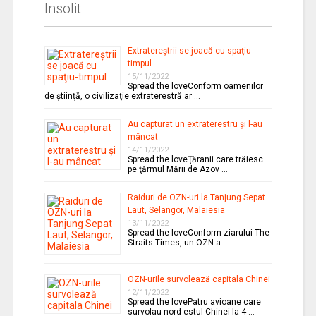
Insolit
Extratereştrii se joacă cu spaţiu-
timpul
15/11/2022
Spread the loveConform oamenilor
de ştiinţă, o civilizaţie extraterestră ar …
Au capturat un extraterestru şi l-au
mâncat
14/11/2022
Spread the loveŢăranii care trăiesc
pe ţărmul Mării de Azov …
Raiduri de OZN-uri la Tanjung Sepat
Laut, Selangor, Malaiesia
13/11/2022
Spread the loveConform ziarului The
Straits Times, un OZN a …
OZN-urile survolează capitala Chinei
12/11/2022
Spread the lovePatru avioane care
survolau nord-estul Chinei la 4 …