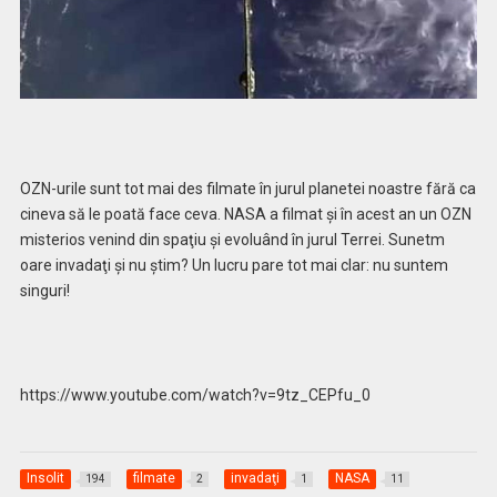
OZN-urile sunt tot mai des filmate în jurul planetei noastre fără ca
cineva să le poată face ceva. NASA a filmat şi în acest an un OZN
misterios venind din spaţiu şi evoluând în jurul Terrei. Sunetm
oare invadaţi şi nu ştim? Un lucru pare tot mai clar: nu suntem
singuri!
https://www.youtube.com/watch?v=9tz_CEPfu_0
Insolit
filmate
invadaţi
NASA
194
2
1
11