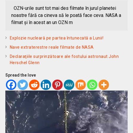
OZN-urile sunt tot mai des filmate în jurul planetei
noastre fără ca cineva să le poată face ceva. NASA a
filmat şi în acest an un OZN m
Explozie nucleară pe partea întunecată a Lunii!
Nave extraterestre reale filmate de NASA
Declaraţiile surprinzătoare ale fostului astronaut John
Herschel Glenn
Spread the love