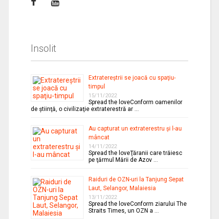
Insolit
Extratereştrii se joacă cu spaţiu-
timpul
15/11/2022
Spread the loveConform oamenilor
de ştiinţă, o civilizaţie extraterestră ar …
Au capturat un extraterestru şi l-au
mâncat
14/11/2022
Spread the loveŢăranii care trăiesc
pe ţărmul Mării de Azov …
Raiduri de OZN-uri la Tanjung Sepat
Laut, Selangor, Malaiesia
13/11/2022
Spread the loveConform ziarului The
Straits Times, un OZN a …