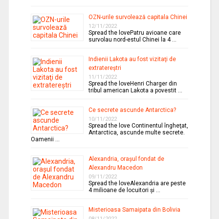
OZN-urile survolează capitala Chinei
12/11/2022
Spread the lovePatru avioane care
survolau nord-estul Chinei la 4 …
Indienii Lakota au fost vizitaţi de
extratereştri
11/11/2022
Spread the loveHenri Charger din
tribul american Lakota a povestit …
Ce secrete ascunde Antarctica?
10/11/2022
Spread the love Continentul îngheţat,
Antarctica, ascunde multe secrete.
Oamenii …
Alexandria, oraşul fondat de
Alexandru Macedon
09/11/2022
Spread the loveAlexandria are peste
4 milioane de locuitori şi …
Misterioasa Samaipata din Bolivia
08/11/2022