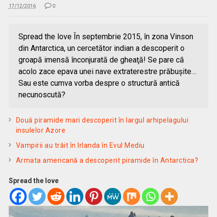
17/12/2016
0
Spread the love În septembrie 2015, în zona Vinson
din Antarctica, un cercetător indian a descoperit o
groapă imensă înconjurată de gheaţă! Se pare că
acolo zace epava unei nave extraterestre prăbuşite…
Sau este cumva vorba despre o structură antică
necunoscută?
Două piramide mari descoperit în largul arhipelagului
insulelor Azore
Vampirii au trăit în Irlanda în Evul Mediu
Armata americană a descoperit piramide în Antarctica?
Spread the love