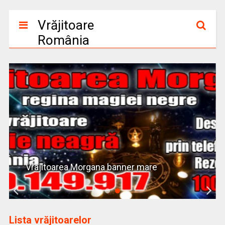
Vrăjitoare
România
Vrajitoarea Morgana banner mare
Lista vrăjitoarelor