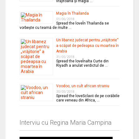
vrăjitoaria şi magia …
Magia în Thailanda
01/06/2018
Spread the loveÎn Thailanda se
vorbeşte cu teamă de multe …
Un libanez judecat pentru „vrăjitorie”
a scăpat de pedeapsa cu moartea în
Arabia
31/05/2018
Spread the loveÎnalta Curte din
Riyadh a anulat verdictul de …
Voodoo, un cult african straniu
30/05/2018
Spread the loveSclavii de pe corăbiile
care veneau din Africa, …
Interviu cu Regina Maria Campina