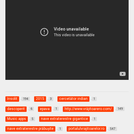
Insolit
2015
cercetător indian
194
3
1
descoperit
epava
http://www.vrăjitoarero.com/
6
1
149
Music apps
nave extraterestre gigantice
5
1
nave extraterestre prăbuşite
portalulvrajitoarelor.ro
1
547