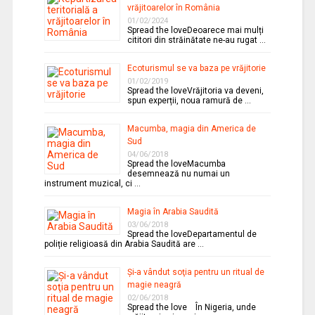
vrăjitoarelor în România
01/02/2024
Spread the loveDeoarece mai mulți
cititori din străinătate ne-au rugat …
Ecoturismul se va baza pe vrăjitorie
01/02/2019
Spread the loveVrăjitoria va deveni,
spun experții, noua ramură de …
Macumba, magia din America de
Sud
04/06/2018
Spread the loveMacumba
desemnează nu numai un
instrument muzical, ci …
Magia în Arabia Saudită
03/06/2018
Spread the loveDepartamentul de
poliție religioasă din Arabia Saudită are …
Şi-a vândut soţia pentru un ritual de
magie neagră
02/06/2018
Spread the love În Nigeria, unde