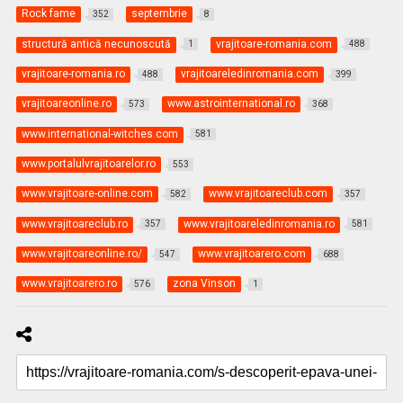
Rock fame
septembrie
352
8
structură antică necunoscută
vrajitoare-romania.com
1
488
vrajitoare-romania.ro
vrajitoareledinromania.com
488
399
vrajitoareonline.ro
www.astrointernational.ro
573
368
www.international-witches.com
581
www.portalulvrajitoarelor.ro
553
www.vrajitoare-online.com
www.vrajitoareclub.com
582
357
www.vrajitoareclub.ro
www.vrajitoareledinromania.ro
357
581
www.vrajitoareonline.ro/
www.vrajitoarero.com
547
688
www.vrajitoarero.ro
zona Vinson
576
1