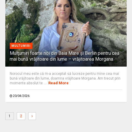
MULTUMIRI
Mulţumiri foarte noi din Baia Mare și Berlin pentru cea
mai bună vrăjitoare din lume – vrăjitoarea Morgana
Norocul meu este că m-a acceptat să lucreze pentru mine cea mai
bună vrăjitoare din lume, doamna vrăjitoare Morgana. Am trecut prin
Read More
momente absolut te ...
20/04/2026
1
2