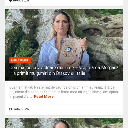
28/07/2026
MULTUMIRI
Cea mai bună vrăjitoare din lume – vrăjitoarea Morgana
– a primit mulțumiri din Brașov și Italia
Duşmanii m-au blestemat de zeci de ori şi chiar m-au vrăjit. Iată de
ce, nimic din ceea ce făceam în firma mea nu ieşea bine și am ajuns
Read More
în pragul dis ...
25/07/2026