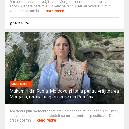
Am apelat recent la vrăjitoarea Morgana, nemulţumit de prestaţia
altor vrăjitoare care m-au înșelat pe rând și nu au rezolvat nimic
Read More
vreodată. Mi-am în ...
11/05/2026
MULTUMIRI
Mulţumiri din Rusia, Moldova și Italia pentru vrăjitoarea
Morgana, regina magiei negre din România
Am trecut prin momente tare greu de descris atunci când soţul meu,
la care ţineam mult, m-a părăsit ca un laş pentru o prostituată. Dar
Read More
graţie doamn ...