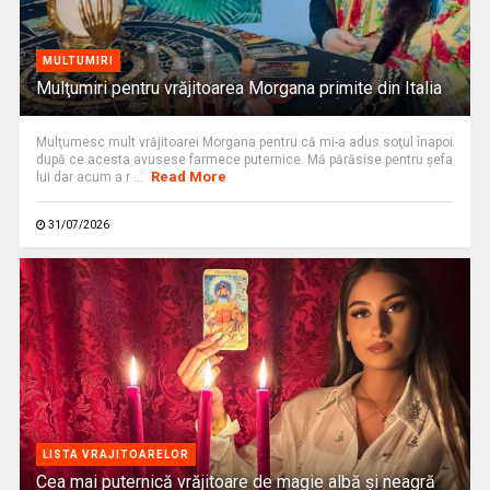
MULTUMIRI
Mulţumiri pentru vrăjitoarea Morgana primite din Italia
Mulţumesc mult vrăjitoarei Morgana pentru că mi-a adus soţul înapoi
după ce acesta avusese farmece puternice. Mă părăsise pentru şefa
Read More
lui dar acum a r ...
31/07/2026
LISTA VRAJITOARELOR
Cea mai puternică vrăjitoare de magie albă și neagră