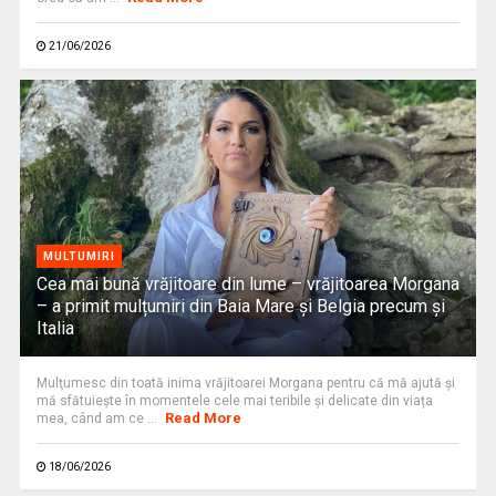
21/06/2026
MULTUMIRI
Cea mai bună vrăjitoare din lume – vrăjitoarea Morgana
– a primit mulțumiri din Baia Mare și Belgia precum și
Italia
Mulţumesc din toată inima vrăjitoarei Morgana pentru că mă ajută și
mă sfătuiește în momentele cele mai teribile și delicate din viața
Read More
mea, când am ce ...
18/06/2026