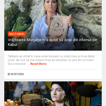
MULTUMIRI
Vrăjitoarea Morgana m-a ajutat să scap din infernul din
Kabul
Talibanii au intrat în casa unde locuiam cu soțul meu și m-au bătut
crunt. Au vrut să mă violeze însă au renunțat, nu știu din ce motiv.
Read More
Era o minune! ...
24/07/2026