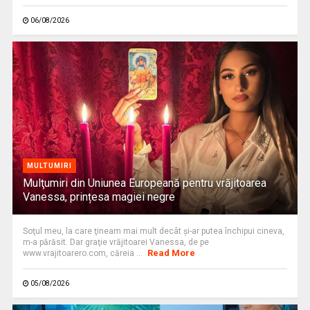
06/08/2026
MULTUMIRI
Mulţumiri din Uniunea Europeană pentru vrăjitoarea
Vanessa, prințesa magiei negre
Soţul meu, la care ţineam mai mult decât și-ar putea închipui cineva,
m-a părăsit. Dar graţie vrăjitoarei Vanessa, de pe
Read More
www.vrajitoarero.com, căreia ...
05/08/2026