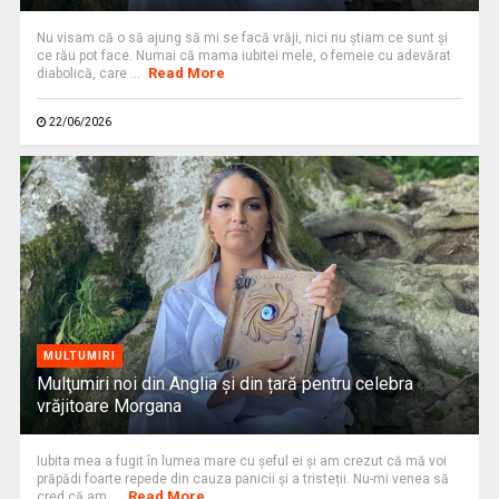
Nu visam că o să ajung să mi se facă vrăji, nici nu știam ce sunt și
ce rău pot face. Numai că mama iubitei mele, o femeie cu adevărat
Read More
diabolică, care ...
22/06/2026
MULTUMIRI
Mulţumiri noi din Anglia și din țară pentru celebra
vrăjitoare Morgana
Iubita mea a fugit în lumea mare cu şeful ei şi am crezut că mă voi
prăpădi foarte repede din cauza panicii și a tristeții. Nu-mi venea să
Read More
cred că am ...