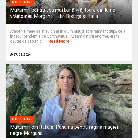
MULTUMIRI
Mulțumiri pentru cea mai bună vrăjitoare din lume –
vrăjitoarea Morgana – din Bistrița și Italia
Afacerile mele se aflau chiar în drum abrupt spre faliment după ce a
început pandemia de Coronavirus. Aveam datorii enorme, eram
Read More
căutat de datornici ...
27/06/2026
MULTUMIRI
Mulțumiri din Italia și Panama pentru regina magiei
negre Morgana