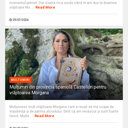
momentul potrivit. Dar soarta mi-a surâs când m-am dus la doamna
Read More
vrăjitoare Mo ...
29/07/2026
MULTUMIRI
Mulțumiri din provincia spaniolă Castellón pentru
vrăjitoarea Morgana
Mulţumesc mult vrăjitoarei Morgana care a reuşit să mă scape de
impotenţă şi de patima alcoolului. Simt că am renăscut şi sunt foarte
Read More
fericit. Multe ...