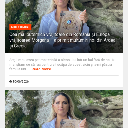
MULTUMIRI
Cea mai puternică vrăjitoare din România și Europa –
vrăjitoarea Morgana – a primit mulțumiri noi din Ardeal
și Grecia
Soţul meu avea patima teribilă a alcoolului într-un hal fără de hal. Nu
mai ştiam ce să fac pentru a-l scăpa de acest viciu şi a-mi păstra
Read More
familia uni ...
10/06/2026