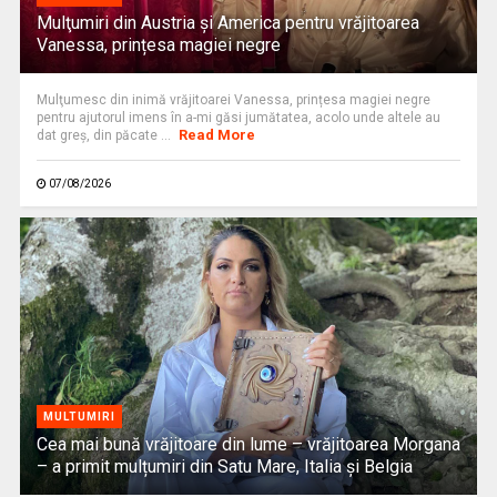
Mulţumiri din Austria și America pentru vrăjitoarea
Vanessa, prințesa magiei negre
Mulţumesc din inimă vrăjitoarei Vanessa, prințesa magiei negre
pentru ajutorul imens în a-mi găsi jumătatea, acolo unde altele au
Read More
dat greș, din păcate ...
07/08/2026
MULTUMIRI
Cea mai bună vrăjitoare din lume – vrăjitoarea Morgana
– a primit mulțumiri din Satu Mare, Italia și Belgia