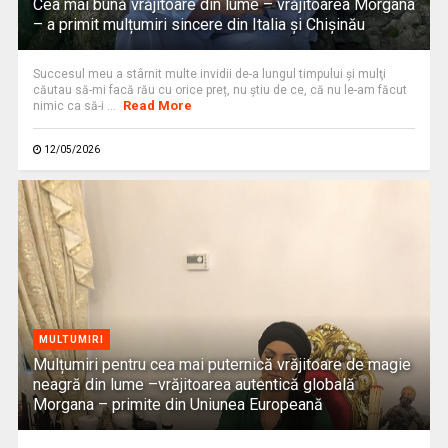
Cea mai bună vrăjitoare din lume – vrăjitoarea Morgana
– a primit mulțumiri sincere din Italia și Chișinău
Succesul meu a stârnit multe invidii de-a lungul timpului şi mulţi
căutau să-mi facă rău cu orice preț, nu știu de ce, că nu le-am făcut
Read More
nimic ca să-i ...
12/05/2026
MULTUMIRI
Mulțumiri pentru cea mai puternică vrăjitoare de magie
neagră din lume –vrăjitoarea autentică globală
Morgana – primite din Uniunea Europeană