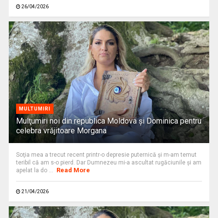
26/04/2026
MULTUMIRI
Mulţumiri noi din republica Moldova și Dominica pentru
celebra vrăjitoare Morgana
Soţia mea a trecut recent printr-o depresie puternică şi m-am temut
teribil că am s-o pierd. Dar Dumnezeu mi-a ascultat rugăciunile şi am
Read More
apelat la do ...
21/04/2026