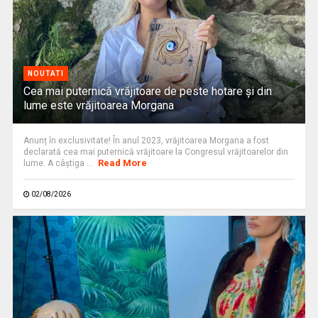
NOUTATI
Cea mai puternică vrăjitoare de peste hotare și din
lume este vrăjitoarea Morgana
Anunț în exclusivitate! În anul 2023, vrăjitoarea Morgana a fost
declarată cea mai puternică vrăjitoare la Congresul vrăjitoarelor din
Read More
lume. A câștiga ...
02/08/2026