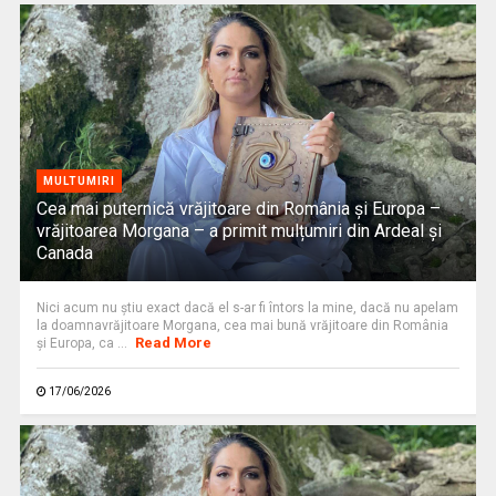
MULTUMIRI
Cea mai puternică vrăjitoare din România și Europa –
vrăjitoarea Morgana – a primit mulțumiri din Ardeal și
Canada
Nici acum nu știu exact dacă el s-ar fi întors la mine, dacă nu apelam
la doamnavrăjitoare Morgana, cea mai bună vrăjitoare din România
Read More
și Europa, ca ...
17/06/2026