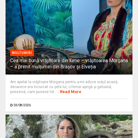
MULTUMIRI
Cea mai bună vrăjitoare din lume – vrăjitoarea Morgana
– a primit mulțumiri din Brașov și Elveția
Am apelat la vrăjitoare Morgana pentru a-mi aduce soţul acasă,
deoarece era încurcat cu şefa lui, o femei aprigă şi geloasă,
Read More
posesivă, care pusese tot ...
03/08/2026