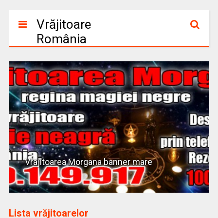
Vrăjitoare
România
Vrajitoarea Morgana banner mare
Lista vrăjitoarelor