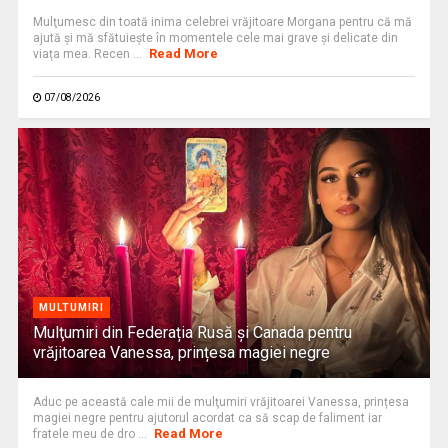
Mulţumesc din toată inima celebrei vrăjitoare Morgana pentru că mă
ajută și mă sfătuiește în momentele cele mai grave și delicate din
Read More
viața mea. Recen ...
07/08/2026
MULTUMIRI
Mulţumiri din Federația Rusă și Canada pentru
vrăjitoarea Vanessa, prințesa magiei negre
Aduc pe această cale mii de mulţumiri vrăjitoarei Vanessa, prințesa
magiei negre pentru ajutorul acordat ca să scap de faliment iar
Read More
fratele meu de dro ...