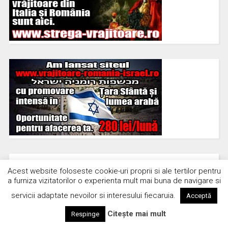
Disclaimer
Acest website foloseste cookie-uri proprii si ale tertilor pentru
a furniza vizitatorilor o experienta mult mai buna de navigare si
servicii adaptate nevoilor si interesului fiecaruia.
Acceptă
Redacția poate să folosească poze spre publicare, care
ilustrează un anumit discurs jurnalistic, dar care conțin
Citește mai mult
Respinge
dreptul de autor. Se va menționa însă sursa acestora și