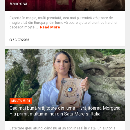
Vanessa
Expertă în magie, multi premiată, cea mai puternică vrăjitoare de
magie albă din Europa și din lume vă poare ajuta eficient cu harul ei
Read More
deosebit moște ...
30/07/2026
MULTUMIRI
Cea mai bună vrăjitoare din lume – vrăjitoarea Morgana
– a primit mulțumiri noi din Satu Mare și Italia
Este tare greu atunci când nu ai un sprijin real în viață, un ajutor la