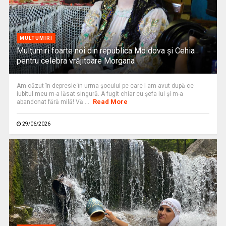
MULTUMIRI
Mulţumiri foarte noi din republica Moldova și Cehia
pentru celebra vrăjitoare Morgana
Am căzut în depresie în urma șocului pe care l-am avut după ce
iubitul meu m-a lăsat singură. A fugit chiar cu şefa lui şi m-a
Read More
abandonat fără milă! Vă ...
29/06/2026