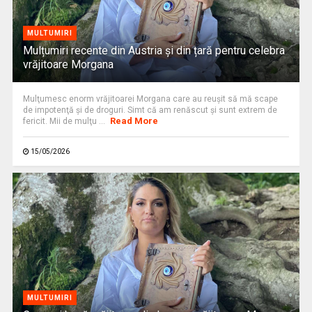
MULTUMIRI
Mulțumiri recente din Austria și din țară pentru celebra
vrăjitoare Morgana
Mulţumesc enorm vrăjitoarei Morgana care au reuşit să mă scape
de impotenţă și de droguri. Simt că am renăscut şi sunt extrem de
Read More
fericit. Mii de mulţu ...
15/05/2026
MULTUMIRI