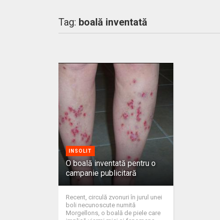
Tag:
boală inventată
INSOLIT
O boală inventată pentru o
campanie publicitară
Recent, circulă zvonuri în jurul unei
boli necunoscute numită
Morgellons, o boală de piele care