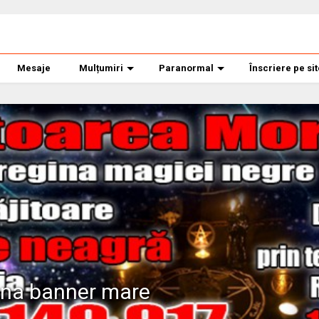
Mesaje
Mulțumiri
Paranormal
Înscriere pe si
ana banner mare