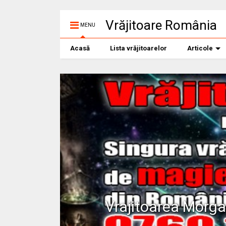
Vrăjitoare România
MENU
Acasă
Lista vrăjitoarelor
Articole
Vrajitoarea Morg