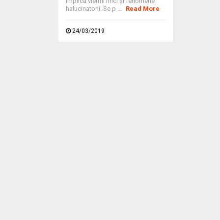
implică viermi mici şi fenomene
halucinatorii. Se p ...
Read More
24/03/2019