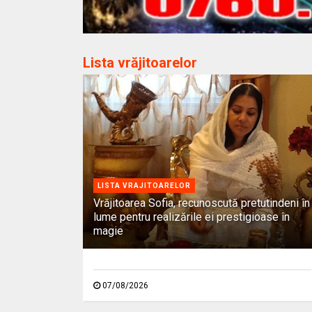
Lista vrăjitoarelor
LISTA VRAJITOARELOR
Vrăjitoarea Sofia, recunoscută pretutindeni în
lume pentru realizările ei prestigioase în
magie
07/08/2026