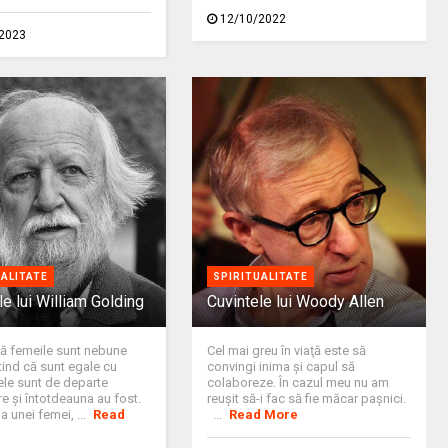
12/10/2022
2023
UALITATE
SPIRITUALITATE
le lui William Golding
Cuvintele lui Woody Allen
că femeile sunt nebune
Cel mai greu în viaţă este să
ind că sunt egale cu
convingi inima şi capul să
 ele sunt de departe
colaboreze. În cazul meu nu am
e şi întotdeauna au fost.
reuşit să-i fac să fie măcar paşnici.
a unei femei, ...
Read
...
Read More