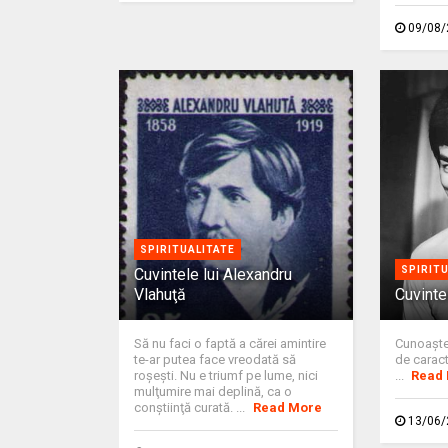
09/08/
SPIRITUALITATE
SPIRIT
Cuvintele lui Alexandru
Vlahuţă
Cuvinte
Să nu faci o faptă a cărei amintire
Cunoaşter
te-ar putea face vreodată să
de carac
roşeşti. Nu e triumf pe lume, nici
...
Read
mulţumire mai deplină, ca o
conştiinţă curată. ...
Read More
13/06/