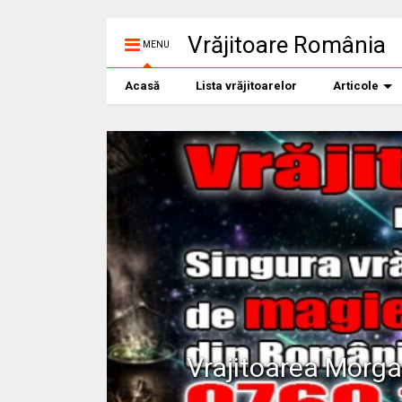
Vrăjitoare România
MENU
Acasă
Lista vrăjitoarelor
Articole
Vrajitoarea Morg