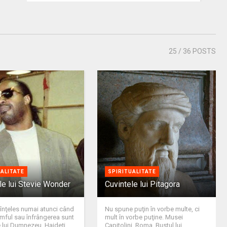
25
/ 36 POSTS
UALITATE
SPIRITUALITATE
le lui Stevie Wonder
Cuvintele lui Pitagora
 înţeles numai atunci când
Nu spune puţin în vorbe multe, ci
iumful sau înfrângerea sunt
mult în vorbe puţine. Musei
e lui Dumnezeu. Haideţi
Capitolini, Roma. Bustul lui