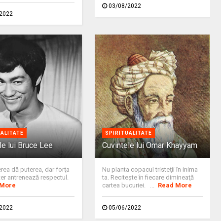
03/08/2022
2022
UALITATE
SPIRITUALITATE
le lui Bruce Lee
Cuvintele lui Omar Khayyam
ea dă puterea, dar forţa
Nu planta copacul tristeţii în inima
ter antrenează respectul.
ta. Reciteşte în fiecare dimineaţă
 More
cartea bucuriei. ...
Read More
2022
05/06/2022