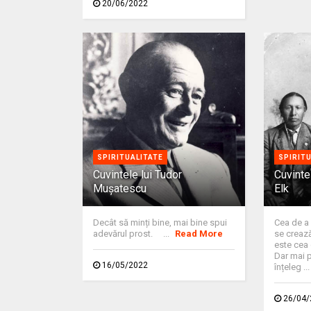
20/06/2022
SPIRITUALITATE
SPIRIT
Cuvintele lui Tudor
Cuvinte
Muşatescu
Elk
Decât să minți bine, mai bine spui
Cea de a
adevărul prost. ...
Read More
se crează 
este cea 
Dar mai p
16/05/2022
înțeleg ..
26/04/