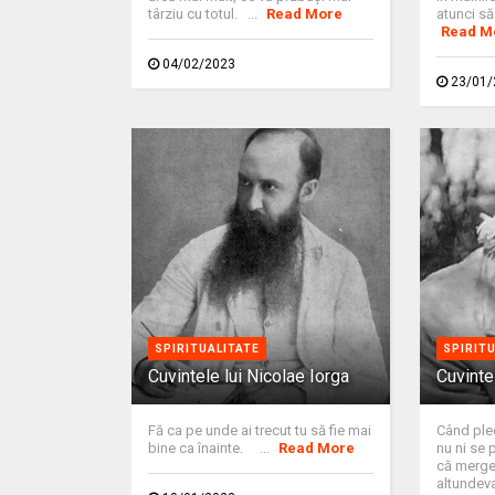
târziu cu totul. ...
Read More
atunci să 
Read M
04/02/2023
23/01/
SPIRITUALITATE
SPIRIT
Cuvintele lui Nicolae Iorga
Cuvinte
Fă ca pe unde ai trecut tu să fie mai
Când plec
bine ca înainte. ...
Read More
nu ni se 
că merge
altundev