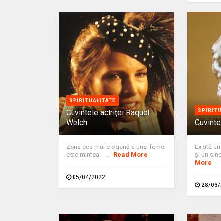
SPIRITUALITATE
SPIRIT
Cuvintele actriţei Raquel
Welch
Cuvinte
Zona cea mai erogenă a unei femei
Există un
este mintea. ...
Read More
şi un sing
More
05/04/2022
28/03/