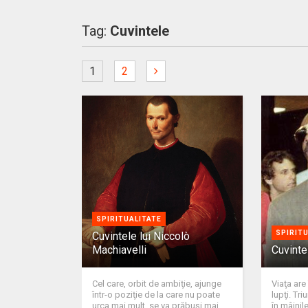
Tag:
Cuvintele
1
2
SPIRITUALITATE
SPIRIT
Cuvintele lui Niccolò
Machiavelli
Cuvinte
Cel care, orbit de ambiţie, ajunge
Viaţa are
într-o poziţie de la care nu poate
lupţi. Tr
urca mai mult, se va prăbuşi mai
în mâinil