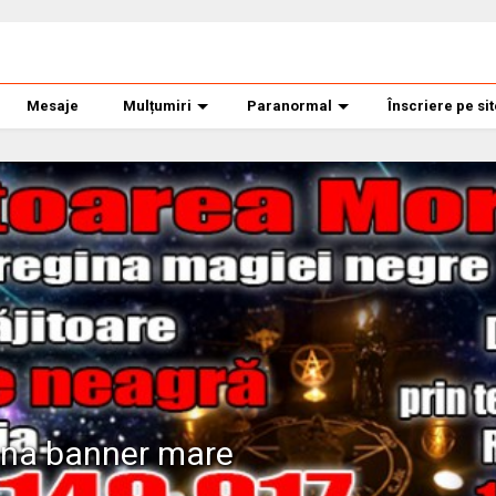
Mesaje
Mulțumiri
Paranormal
Înscriere pe si
ana banner mare