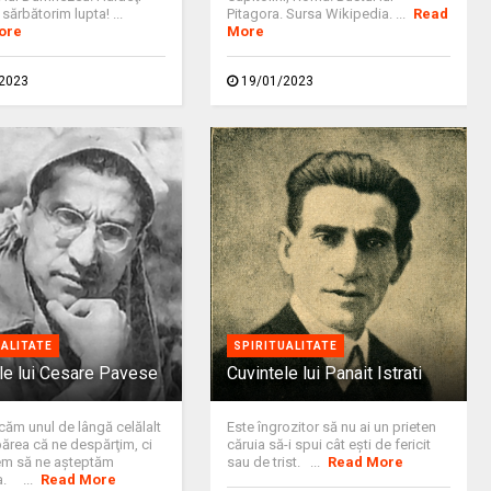
sărbătorim lupta! ...
Pitagora. Sursa Wikipedia. ...
Read
ore
More
2023
19/01/2023
UALITATE
SPIRITUALITATE
le lui Cesare Pavese
Cuvintele lui Panait Istrati
ăm unul de lângă celălalt
Este îngrozitor să nu ai un prieten
părea că ne despărţim, ci
căruia să-i spui cât eşti de fericit
m să ne aşteptăm
sau de trist. ...
Read More
a. ...
Read More