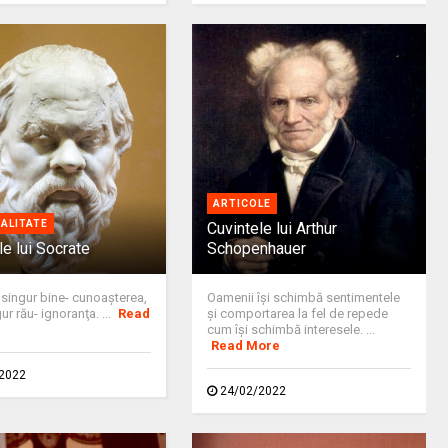
ARTICOLE
UALITATE
Cuvintele lui Arthur
le lui Socrate
Schopenhauer
 singur bine- cunoaşterea,
Oamenii își schimbă sentimentele
ur rău- ignoranţa. ...
Read
și comportarea la fel de repede
cum își schimbă interesele. ...
Read More
2022
24/02/2022