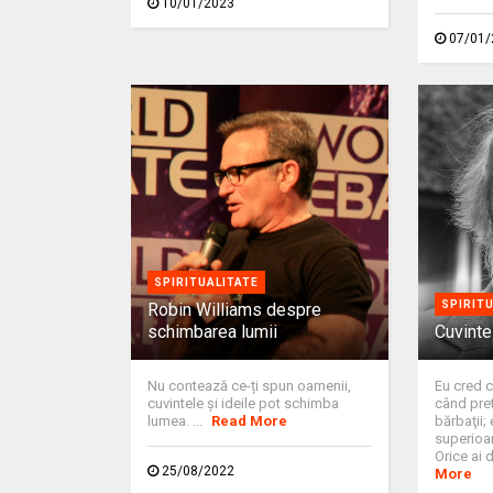
10/01/2023
07/01/
SPIRITUALITATE
SPIRIT
Robin Williams despre
schimbarea lumii
Cuvinte
Nu contează ce-ți spun oamenii,
Eu cred 
cuvintele și ideile pot schimba
când pret
lumea. ...
Read More
bărbaţii;
superioar
Orice ai d
25/08/2022
More