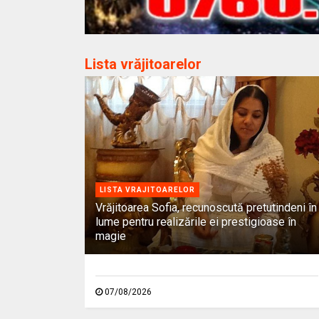
Lista vrăjitoarelor
LISTA VRAJITOARELOR
Vrăjitoarea Sofia, recunoscută pretutindeni în
lume pentru realizările ei prestigioase în
magie
07/08/2026