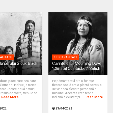
UALITATE
SPIRITUALITATE
le şefului Sioux Black
Cuvintele lui Mourning Dove
“Christal Quintasket” Salish
 doua pace este cea care
Pe pământ totul are o funcţie;
între doi indivizi, a treiea
fiecare boală are o plantă pentru a
care uneşte două națiuni.
se vindeca, fiecare persoană o
resus de toate, trebuie să
misiune. Aceasta este teoria
.
Read More
indiană a existenţei. ...
Read More
2022
23/04/2022