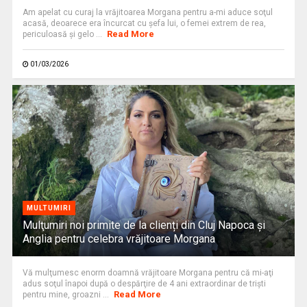
Am apelat cu curaj la vrăjitoarea Morgana pentru a-mi aduce soţul
acasă, deoarece era încurcat cu şefa lui, o femei extrem de rea,
Read More
periculoasă şi gelo ...
01/03/2026
MULTUMIRI
Mulţumiri noi primite de la clienți din Cluj Napoca și
Anglia pentru celebra vrăjitoare Morgana
Vă mulţumesc enorm doamnă vrăjitoare Morgana pentru că mi-aţi
adus soţul înapoi după o despărţire de 4 ani extraordinar de triști
Read More
pentru mine, groazni ...