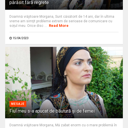
părăsit fără regrete
Doamnă vrăjitoare Morgana, Sunt căsătorit de 14 ani, dar în ultima
vreme am simţit probleme extrem de serioase de comunicare cu
Read More
soțul meu. Orice disc ...
15/04/2023
MESAJE
Fiul meu s-a apucat de băutură şi de femei
Doamnă vrăjitoare Morgana, Mă zabat enorm cu o mare problemă în