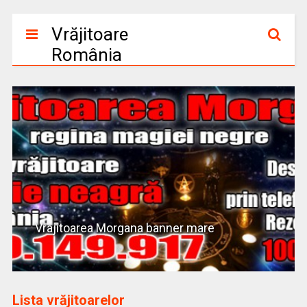
Vrăjitoare
România
Vrajitoarea Morgana banner mare
Lista vrăjitoarelor