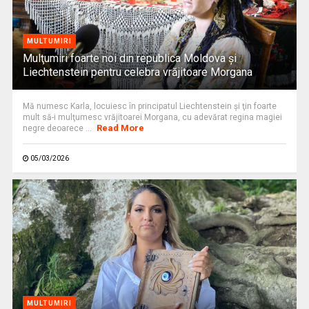
MULTUMIRI
Mulţumiri foarte noi din republica Moldova și
Liechtenstein pentru celebra vrăjitoare Morgana
Mă numesc Karla, locuiesc în principatul Liechtenstein şi ţin foarte
mult să-i mulţumesc vrăjitoarei Morgana, cu adevărat regina magiei
Read More
negre deoarece ...
05/03/2026
MULTUMIRI