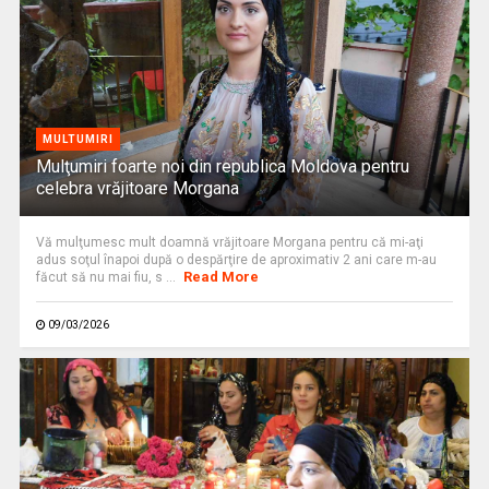
MULTUMIRI
Mulţumiri foarte noi din republica Moldova pentru
celebra vrăjitoare Morgana
Vă mulţumesc mult doamnă vrăjitoare Morgana pentru că mi-aţi
adus soţul înapoi după o despărţire de aproximativ 2 ani care m-au
Read More
făcut să nu mai fiu, s ...
09/03/2026