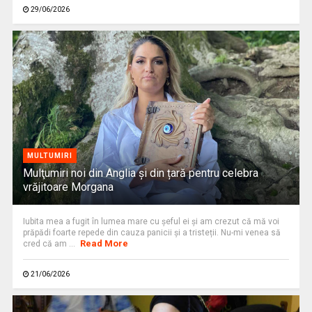
29/06/2026
MULTUMIRI
Mulţumiri noi din Anglia și din țară pentru celebra
vrăjitoare Morgana
Iubita mea a fugit în lumea mare cu şeful ei şi am crezut că mă voi
prăpădi foarte repede din cauza panicii și a tristeții. Nu-mi venea să
Read More
cred că am ...
21/06/2026