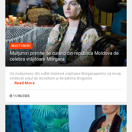
MULTUMIRI
Mulţumiri primite de curând din republica Moldova de
celebra vrăjitoare Morgana
Vă mulţumesc din suflet doamnă vrăjitoare Morganapentru că mi-aţi
vindecat soţul de alcoolism şi de patima drogurilor.
Read More
...
11/06/2026