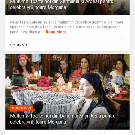
Mulţumiri foarte noi din Germania și Ardeal pentru
celebra vrăjitoare Morgana
Pe această cale țin să aduc mulţumiri deosebite doamnei vrăjitoare
Morgana, care mi-a făcut un mare bine şi m-a ajutat să îmi găsesc
Read More
jumătatea, după a ...
27/07/2026
MULTUMIRI
Mulţumiri foarte noi din Danemarca și Rusia pentru
celebra vrăjitoare Morgana