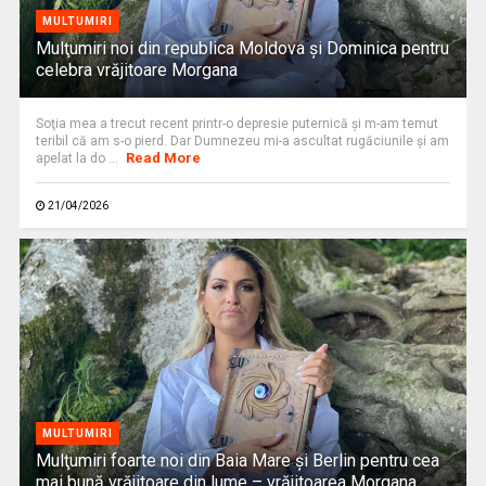
MULTUMIRI
Mulţumiri noi din republica Moldova și Dominica pentru
celebra vrăjitoare Morgana
Soţia mea a trecut recent printr-o depresie puternică şi m-am temut
teribil că am s-o pierd. Dar Dumnezeu mi-a ascultat rugăciunile şi am
Read More
apelat la do ...
21/04/2026
MULTUMIRI
Mulţumiri foarte noi din Baia Mare și Berlin pentru cea
mai bună vrăjitoare din lume – vrăjitoarea Morgana