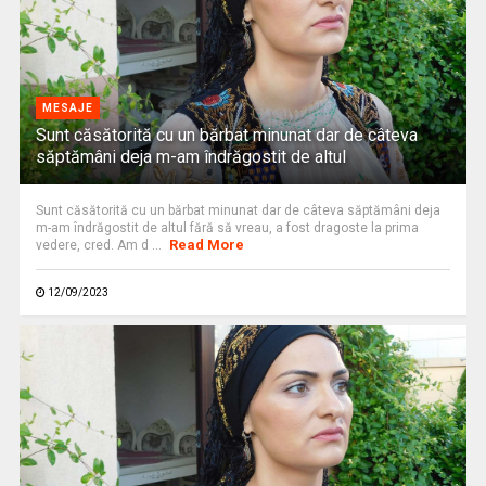
MESAJE
Sunt căsătorită cu un bărbat minunat dar de câteva
săptămâni deja m-am îndrăgostit de altul
Sunt căsătorită cu un bărbat minunat dar de câteva săptămâni deja
m-am îndrăgostit de altul fără să vreau, a fost dragoste la prima
Read More
vedere, cred. Am d ...
12/09/2023