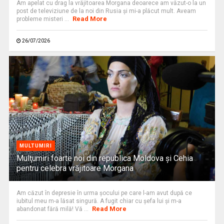
Am apelat cu drag la vrăjitoarea Morgana deoarece am văzut-o la un
post de televiziune de la noi din Rusia și mi-a plăcut mult. Aveam
Read More
probleme misteri ...
26/07/2026
MULTUMIRI
Mulţumiri foarte noi din republica Moldova și Cehia
pentru celebra vrăjitoare Morgana
Am căzut în depresie în urma șocului pe care l-am avut după ce
iubitul meu m-a lăsat singură. A fugit chiar cu şefa lui şi m-a
Read More
abandonat fără milă! Vă ...