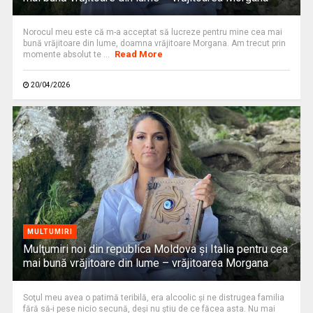
Norocul meu este că m-a acceptat să lucreze pentru mine cea mai
bună vrăjitoare din lume, doamna vrăjitoare Morgana. Am trecut prin
Read More
momente absolut te ...
20/04/2026
MULTUMIRI
Mulţumiri noi din republica Moldova și Italia pentru cea
mai bună vrăjitoare din lume – vrăjitoarea Morgana
Soţul meu avea o patimă teribilă, era alcoolic și ne distrugea familia
fără să-i pese nicio secună, deși nu știu de ce făcea asta. Nu mai