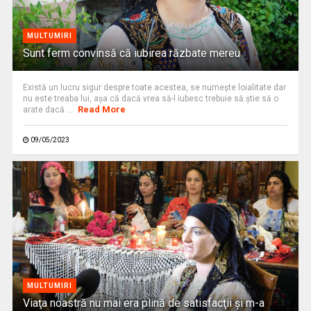
MULTUMIRI
Sunt ferm convinsă că iubirea răzbate mereu
Există un lucru sigur despre toate acestea, se numește loialitate dar
nu este treaba lui, așa că dacă vrea să-l iubesc trebuie să știe să o
Read More
arate dacă ...
09/05/2023
MULTUMIRI
Viaţa noastră nu mai era plină de satisfacţii și m-a