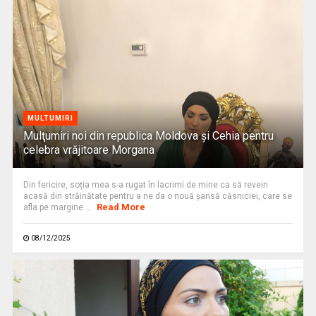
MULTUMIRI
Mulţumiri noi din republica Moldova și Cehia pentru
celebra vrăjitoare Morgana
Din fericire, soția mea s-a rugat în lacrimi de mine ca să revein
acasă din străinătate pentru a ne da o nouă șansă căsniciei, care se
Read More
afla pe margine ...
08/12/2025