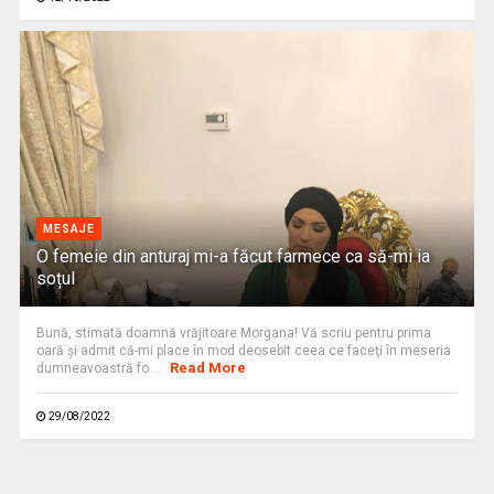
MESAJE
O femeie din anturaj mi-a făcut farmece ca să-mi ia
soțul
Bună, stimată doamnă vrăjitoare Morgana! Vă scriu pentru prima
oară şi admit că-mi place în mod deosebit ceea ce faceţi în meseria
Read More
dumneavoastră fo ...
29/08/2022