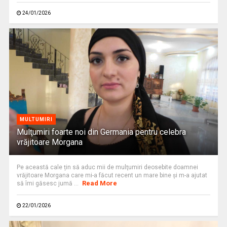
24/01/2026
MULTUMIRI
Mulţumiri foarte noi din Germania pentru celebra
vrăjitoare Morgana
Pe această cale țin să aduc mii de mulţumiri deosebite doamnei
vrăjitoare Morgana care mi-a făcut recent un mare bine şi m-a ajutat
Read More
să îmi găsesc jumă ...
22/01/2026