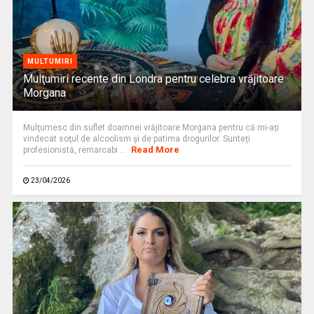
MULTUMIRI
Mulţumiri recente din Londra pentru celebra vrăjitoare
Morgana
Mulţumesc din suflet doamnei vrăjitoare Morgana pentru că mi-aţi
vindecat soţul de alcoolism şi de patima drogurilor. Sunteți
Read More
profesionistă, remarcabi ...
23/04/2026