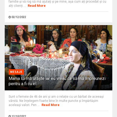
familie şi vă rog să mă ajutaţi şi pe mine, așa cum ați procedat și cu
Read More
alți clienți ...
02/12/2022
MESAJE
Mama lui mă urăște iar eu vreau ca să mă împreunezi
pentru a fi cu el
Sunt o femeie de 46 de ani și am o relație cu un bărbat de aceeași
vârstă. Ne înțelegem foarte bine în multe puncte și împărtășim
Read More
aceleași valori. Pen ...
12/10/2022