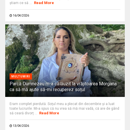
Read More
ştiam ce să ...
16/04/2026
MULTUMIRI
Parcă Dumnezeu m-a călăuzit la vrăjitoarea Morgana
ca să mă ajute să-mi recuperez soțul
Eram complet pierdută. Soțul meu a plecat din decembrie și a luat
toate lucrurile. Mi-a spus că nu vrea să mă mai vadă, că are de gând
Read More
să ceară divorț ...
13/04/2026