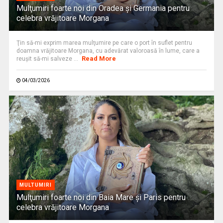
Mulţumiri foarte noi din Oradea și Germania pentru
celebra vrăjitoare Morgana
Ţin să-mi exprim marea mulţumire pe care o port în suflet pentru
doamna vrăjitoare Morgana, cu adevărat valoroasă în lume, care a
Read More
reuşit să-mi salveze ...
04/03/2026
MULTUMIRI
Mulţumiri foarte noi din Baia Mare și Paris pentru
celebra vrăjitoare Morgana