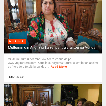
MULTUMIRI
Mulţumiri din Anglia și Israel pentru vrăjitoarea Venus
Mii de mulţumiri doamnei vrăjitoare Venus de pe
www.vrajitoarero.com. Aduc la cunoştiinţă tuturor clienţilor să apelaţi
Read More
cu încredere totală la ea, deo ...
31/10/2022