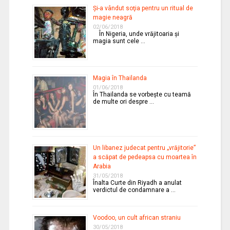
Şi-a vândut soţia pentru un ritual de
magie neagră
02/06/2018
În Nigeria, unde vrăjitoaria şi
magia sunt cele …
Magia în Thailanda
01/06/2018
În Thailanda se vorbeşte cu teamă
de multe ori despre …
Un libanez judecat pentru „vrăjitorie”
a scăpat de pedeapsa cu moartea în
Arabia
31/05/2018
Înalta Curte din Riyadh a anulat
verdictul de condamnare a …
Voodoo, un cult african straniu
30/05/2018