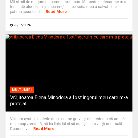
Mii şi mii de mulţumiri doamnei vrăjitoare Mercedeza deoarece m-a
lecuit de alcoolism şi impotenţă, iar pe soţia mea a salvat-o de
Read More
patima jocurilor d ...
25/07/2026
MULTUMIRI
Vrăjitoarea Elena Minodora a fost îngerul meu care m-a
protejat
Vai, am avut o puzderie de probleme grave și nu credeam că am să
mai scap vreodată, să fiu liniștită și să duc șu eu o viață nornmală.
Read More
Doamna v ...