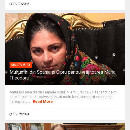
22/07/2026
MULTUMIRI
Mulţumiri din Spania și Cipru pentru vrăjitoarea Maria
Theodora
Anturajul mi-a distrus repede soțul. M-am jurat că voi face tot ce-mi
este în putere să-l salvez şi după mulţi bani pierduţi şi experienţe
Read More
nereuşite p ...
16/02/2023