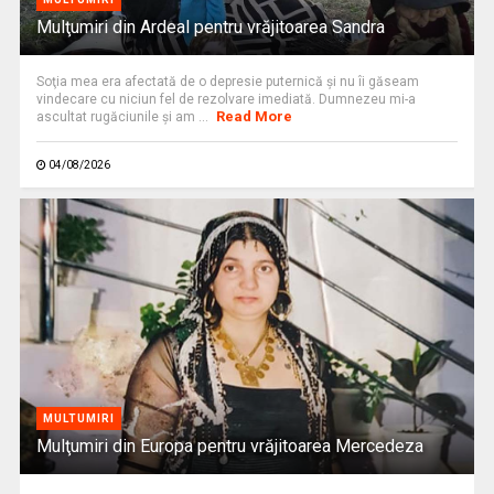
Mulţumiri din Ardeal pentru vrăjitoarea Sandra
Soţia mea era afectată de o depresie puternică şi nu îi găseam
vindecare cu niciun fel de rezolvare imediată. Dumnezeu mi-a
Read More
ascultat rugăciunile şi am ...
04/08/2026
MULTUMIRI
Mulţumiri din Europa pentru vrăjitoarea Mercedeza