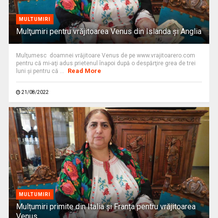
MULTUMIRI
Mulţumiri pentru vrăjitoarea Venus din Islanda și Anglia
Mulţumesc doamnei vrăjitoare Venus de pe www.vrajitoarero.com
pentru că mi-aţi adus prietenul înapoi după o despărţire grea de trei
Read More
luni şi pentru că ...
21/08/2022
MULTUMIRI
Mulțumiri primite din Italia și Franța pentru vrăjitoarea
Venus