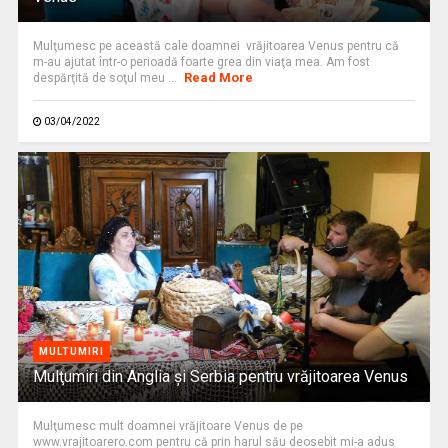
Mulţumesc pe această cale doamnei vrăjitoarea Venus pentru că
m-au ajutat într-o perioadă foarte grea din viaţa mea. Am fost
Read More
despărţită de soţul meu ...
03/04/2022
MULTUMIRI
Mulţumiri din Anglia și Serbia pentru vrăjitoarea Venus
Mulţumesc mult doamnei vrăjitoare Venus de pe
www.vrajitoarero.com pentru că prin harul său deosebit mi-a adus