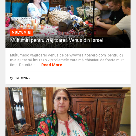
MULTUMIRI
Mulțumiri pentru vrăjitoarea Venus din Israel
Mulţumesc vrăjitoarei Venus de pe www.vrajitoarero.com pentru că
m-a ajutat să îmi rezolv problemele care mă chinuiau de foarte mult
Read More
timp. Datorită e ...
01/09/2022