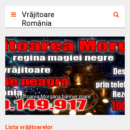
Vrăjitoare
România
Vrajitoarea Morgana banner mare
Lista vrăjitoarelor