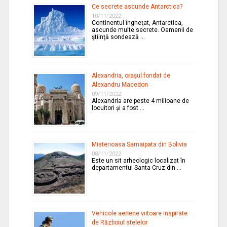
Ce secrete ascunde Antarctica?
10/11/2022
Continentul îngheţat, Antarctica,
ascunde multe secrete. Oamenii de
ştiinţă sondează …
Alexandria, oraşul fondat de
Alexandru Macedon
09/11/2022
Alexandria are peste 4 milioane de
locuitori şi a fost …
Misterioasa Samaipata din Bolivia
08/11/2022
Este un sit arheologic localizat în
departamentul Santa Cruz din …
Vehicole aeriene viitoare inspirate
de Războiul stelelor