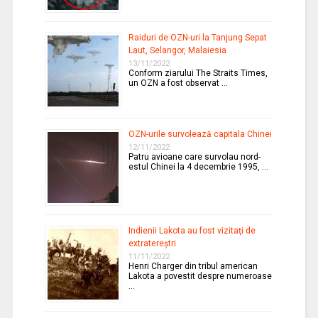
Raiduri de OZN-uri la Tanjung Sepat
Laut, Selangor, Malaiesia
13/11/2022
Conform ziarului The Straits Times,
un OZN a fost observat …
OZN-urile survolează capitala Chinei
12/11/2022
Patru avioane care survolau nord-
estul Chinei la 4 decembrie 1995, …
Indienii Lakota au fost vizitaţi de
extratereştri
11/11/2022
Henri Charger din tribul american
Lakota a povestit despre numeroase
…