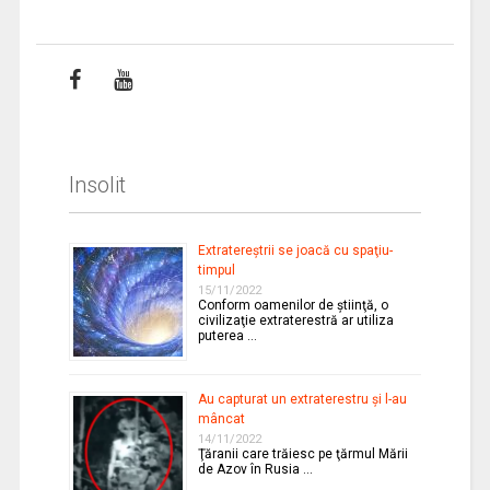
Insolit
Extratereştrii se joacă cu spaţiu-
timpul
15/11/2022
Conform oamenilor de ştiinţă, o
civilizaţie extraterestră ar utiliza
puterea …
Au capturat un extraterestru şi l-au
mâncat
14/11/2022
Ţăranii care trăiesc pe ţărmul Mării
de Azov în Rusia …