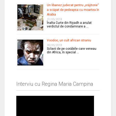
Un libanez judecat pentru „vrăjitorie”
a scăpat de pedeapsa cu moartea în
Arabia
31/05/2018
Înalta Curte din Riyadh a anulat
verdictul de condamnare a …
Voodoo, un cult african straniu
30/05/2018
Sclavii de pe corăbiile care veneau
din Africa, în special …
Interviu cu Regina Maria Campina