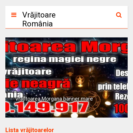
Vrăjitoare
România
Vrajitoarea Morgana banner mare
Lista vrăjitoarelor