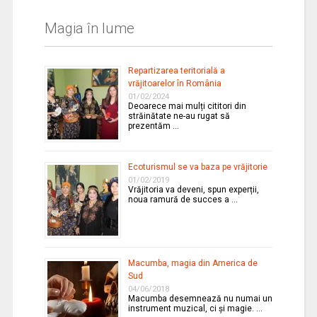
Magia în lume
Repartizarea teritorială a
vrăjitoarelor în România
01/02/2024
Deoarece mai mulți cititori din
străinătate ne-au rugat să
prezentăm …
Ecoturismul se va baza pe vrăjitorie
01/02/2019
Vrăjitoria va deveni, spun experții,
noua ramură de succes a …
Macumba, magia din America de
Sud
04/06/2018
Macumba desemnează nu numai un
instrument muzical, ci și magie. …