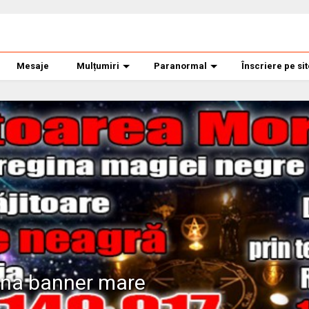
Mesaje
Mulțumiri
Paranormal
Înscriere pe si
ana banner mare