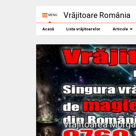
Vrăjitoare România
MENU
Acasă
Lista vrăjitoarelor
Articole
Vrajitoarea Morg