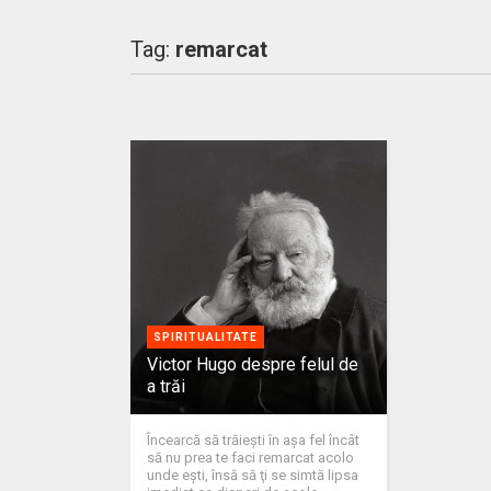
Tag:
remarcat
SPIRITUALITATE
Victor Hugo despre felul de
a trăi
Încearcă să trăieşti în aşa fel încât
să nu prea te faci remarcat acolo
unde eşti, însă să ţi se simtă lipsa