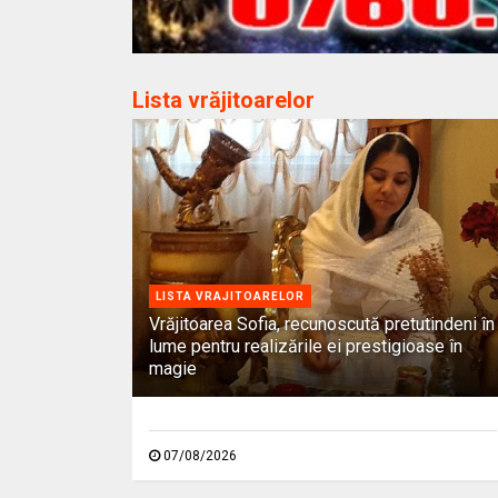
Lista vrăjitoarelor
LISTA VRAJITOARELOR
Vrăjitoarea Sofia, recunoscută pretutindeni în
lume pentru realizările ei prestigioase în
magie
07/08/2026