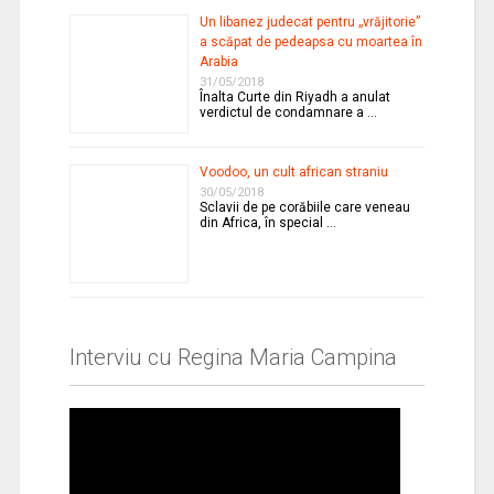
Un libanez judecat pentru „vrăjitorie”
a scăpat de pedeapsa cu moartea în
Arabia
31/05/2018
Înalta Curte din Riyadh a anulat
verdictul de condamnare a …
Voodoo, un cult african straniu
30/05/2018
Sclavii de pe corăbiile care veneau
din Africa, în special …
Interviu cu Regina Maria Campina