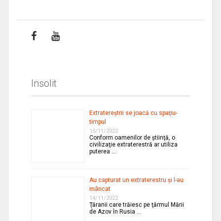
Insolit
Extratereştrii se joacă cu spaţiu-
timpul
15/11/2022
Conform oamenilor de ştiinţă, o
civilizaţie extraterestră ar utiliza
puterea …
Au capturat un extraterestru şi l-au
mâncat
14/11/2022
Ţăranii care trăiesc pe ţărmul Mării
de Azov în Rusia …