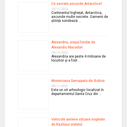
Ce secrete ascunde Antarctica?
10/11/2022
Continentul îngheţat, Antarctica,
ascunde multe secrete. Oamenii de
ştiinţă sondează …
Alexandria, oraşul fondat de
Alexandru Macedon
09/11/2022
Alexandria are peste 4 milioane de
locuitori şi a fost …
Misterioasa Samaipata din Bolivia
08/11/2022
Este un sit arheologic localizat în
departamentul Santa Cruz din …
Vehicole aeriene viitoare inspirate
de Războiul stelelor