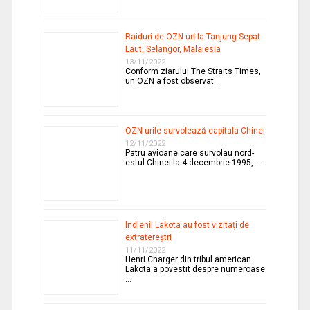
Raiduri de OZN-uri la Tanjung Sepat
Laut, Selangor, Malaiesia
13/11/2022
Conform ziarului The Straits Times,
un OZN a fost observat …
OZN-urile survolează capitala Chinei
12/11/2022
Patru avioane care survolau nord-
estul Chinei la 4 decembrie 1995, …
Indienii Lakota au fost vizitaţi de
extratereştri
11/11/2022
Henri Charger din tribul american
Lakota a povestit despre numeroase
…