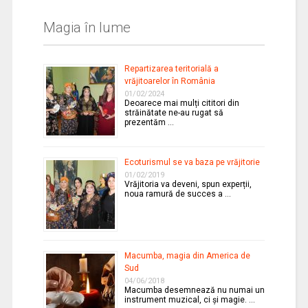
Magia în lume
Repartizarea teritorială a
vrăjitoarelor în România
01/02/2024
Deoarece mai mulți cititori din
străinătate ne-au rugat să
prezentăm …
Ecoturismul se va baza pe vrăjitorie
01/02/2019
Vrăjitoria va deveni, spun experții,
noua ramură de succes a …
Macumba, magia din America de
Sud
04/06/2018
Macumba desemnează nu numai un
instrument muzical, ci și magie. …