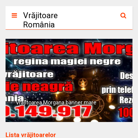
Vrăjitoare
România
Vrajitoarea Morgana banner mare
Lista vrăjitoarelor