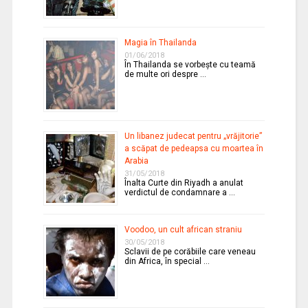
Magia în Thailanda
01/06/2018
În Thailanda se vorbeşte cu teamă
de multe ori despre …
Un libanez judecat pentru „vrăjitorie”
a scăpat de pedeapsa cu moartea în
Arabia
31/05/2018
Înalta Curte din Riyadh a anulat
verdictul de condamnare a …
Voodoo, un cult african straniu
30/05/2018
Sclavii de pe corăbiile care veneau
din Africa, în special …