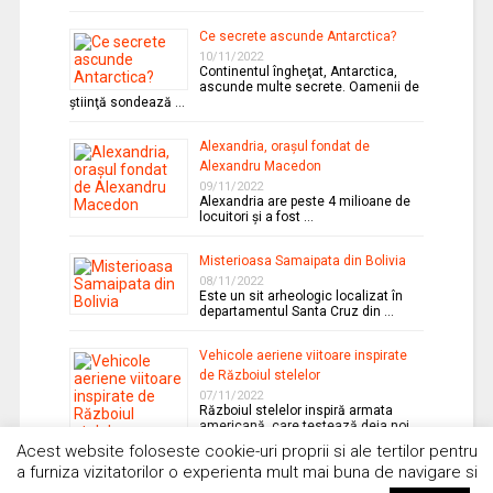
Ce secrete ascunde Antarctica?
10/11/2022
Continentul îngheţat, Antarctica,
ascunde multe secrete. Oamenii de
ştiinţă sondează …
Alexandria, oraşul fondat de
Alexandru Macedon
09/11/2022
Alexandria are peste 4 milioane de
locuitori şi a fost …
Misterioasa Samaipata din Bolivia
08/11/2022
Este un sit arheologic localizat în
departamentul Santa Cruz din …
Vehicole aeriene viitoare inspirate
de Războiul stelelor
07/11/2022
Războiul stelelor inspiră armata
americană, care testează deja noi
forme …
Acest website foloseste cookie-uri proprii si ale tertilor pentru
a furniza vizitatorilor o experienta mult mai buna de navigare si