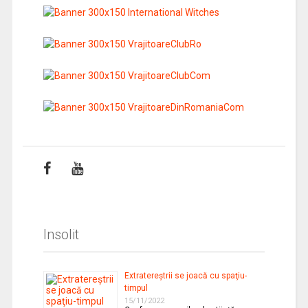
Insolit
Extratereştrii se joacă cu spaţiu-
timpul
15/11/2022