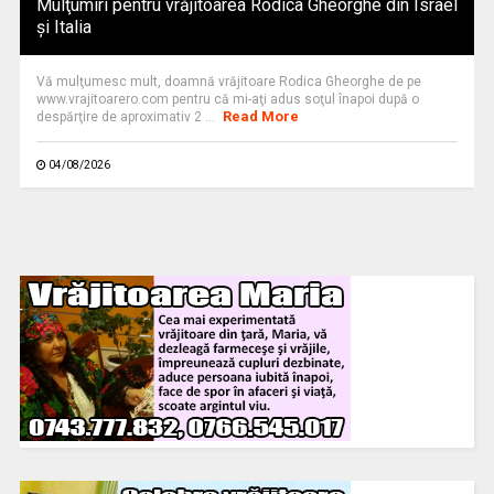
Mulţumiri pentru vrăjitoarea Rodica Gheorghe din Israel
și Italia
Vă mulţumesc mult, doamnă vrăjitoare Rodica Gheorghe de pe
www.vrajitoarero.com pentru că mi-aţi adus soţul înapoi după o
Read More
despărţire de aproximativ 2 ...
04/08/2026