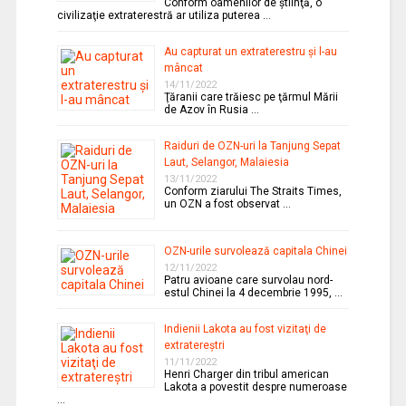
Conform oamenilor de ştiinţă, o
civilizaţie extraterestră ar utiliza puterea …
Au capturat un extraterestru şi l-au
mâncat
14/11/2022
Ţăranii care trăiesc pe ţărmul Mării
de Azov în Rusia …
Raiduri de OZN-uri la Tanjung Sepat
Laut, Selangor, Malaiesia
13/11/2022
Conform ziarului The Straits Times,
un OZN a fost observat …
OZN-urile survolează capitala Chinei
12/11/2022
Patru avioane care survolau nord-
estul Chinei la 4 decembrie 1995, …
Indienii Lakota au fost vizitaţi de
extratereştri
11/11/2022
Henri Charger din tribul american
Lakota a povestit despre numeroase
…