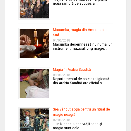
noua ramură de succes a …
Macumba, magia din America de
Sud
04/06/2018
Macumba desemnează nu numai un
instrument muzical, ci și magie. …
Magia în Arabia Saudită
03/06/2018
Departamentul de poliție religioasă
din Arabia Saudită are oficial o …
Şi-a vândut soţia pentru un ritual de
magie neagră
02/06/2018
În Nigeria, unde vrăjitoaria şi
magia sunt cele …