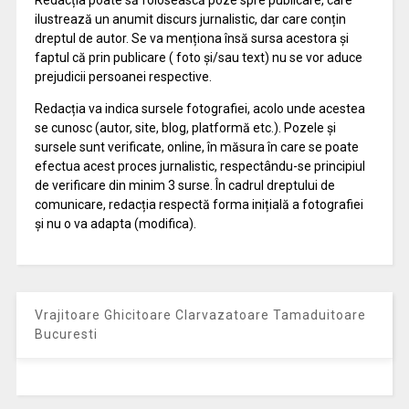
Redacția poate să folosească poze spre publicare, care
ilustrează un anumit discurs jurnalistic, dar care conțin
dreptul de autor. Se va menționa însă sursa acestora și
faptul că prin publicare ( foto și/sau text) nu se vor aduce
prejudicii persoanei respective.
Redacția va indica sursele fotografiei, acolo unde acestea
se cunosc (autor, site, blog, platformă etc.). Pozele și
sursele sunt verificate, online, în măsura în care se poate
efectua acest proces jurnalistic, respectându-se principiul
de verificare din minim 3 surse. În cadrul dreptului de
comunicare, redacția respectă forma inițială a fotografiei
și nu o va adapta (modifica).
Vrajitoare Ghicitoare Clarvazatoare Tamaduitoare
Bucuresti