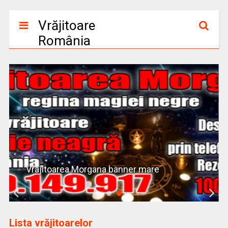
Vrăjitoare
România
Vrajitoarea Morgana banner mare
Lista vrăjitoarelor