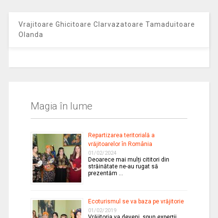
Vrajitoare Ghicitoare Clarvazatoare Tamaduitoare
Olanda
Magia în lume
Repartizarea teritorială a
vrăjitoarelor în România
01/02/2024
Deoarece mai mulți cititori din
străinătate ne-au rugat să
prezentăm …
Ecoturismul se va baza pe vrăjitorie
01/02/2019
Vrăjitoria va deveni, spun experții,