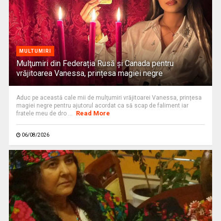
MULTUMIRI
Mulţumiri din Federația Rusă și Canada pentru
vrăjitoarea Vanessa, prințesa magiei negre
Aduc pe această cale mii de mulţumiri vrăjitoarei Vanessa, prințesa
magiei negre pentru ajutorul acordat ca să scap de faliment iar
Read More
fratele meu de dro ...
06/08/2026