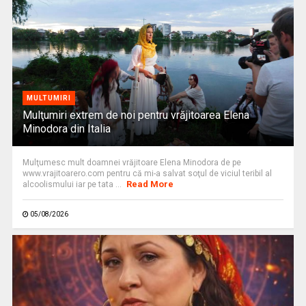
MULTUMIRI
Mulţumiri extrem de noi pentru vrăjitoarea Elena
Minodora din Italia
Mulţumesc mult doamnei vrăjitoare Elena Minodora de pe
www.vrajitoarero.com pentru că mi-a salvat soţul de viciul teribil al
Read More
alcoolismului iar pe tata ...
05/08/2026