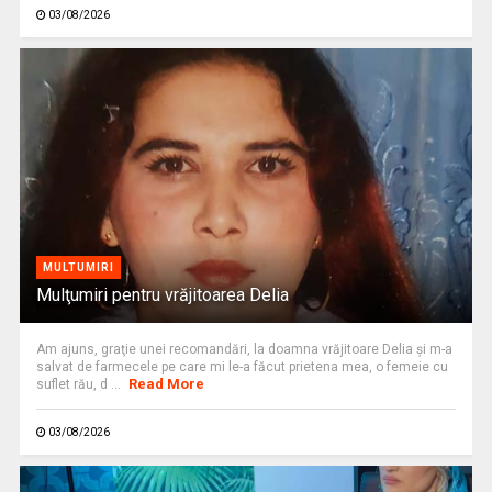
03/08/2026
MULTUMIRI
Mulţumiri pentru vrăjitoarea Delia
Am ajuns, graţie unei recomandări, la doamna vrăjitoare Delia şi m-a
salvat de farmecele pe care mi le-a făcut prietena mea, o femeie cu
Read More
suflet rău, d ...
03/08/2026