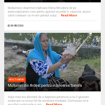
Mulţumesc doamnei vrăjitoare Elena Minodora de pe
www.vrajitoarero.com pentru ajutorul acordat în căsnicie, atunci
Read More
când credeam că mi-am pierdut soţul ...
04/08/2026
MULTUMIRI
Mulţumiri din Ardeal pentru vrăjitoarea Sandra
Soţia mea era afectată de o depresie puternică şi nu îi găseam
vindecare cu niciun fel de rezolvare imediată. Dumnezeu mi-a
Read More
ascultat rugăciunile şi am ...