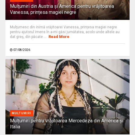
Mulţumiri din Austria și America pentru vrăjitoarea
Vanessa, prințesa magiei negre
Mulţumesc din inimă vrăjitoarei Vanessa, prințesa magiei negre
pentru ajutorul imens în a-mi găsi jumătatea, acolo unde altele au
Read More
dat greș, din păcate ...
07/08/2026
MULTUMIRI
Mulțumiri pentru vrăjitoarea Mercedeza din America și
Italia