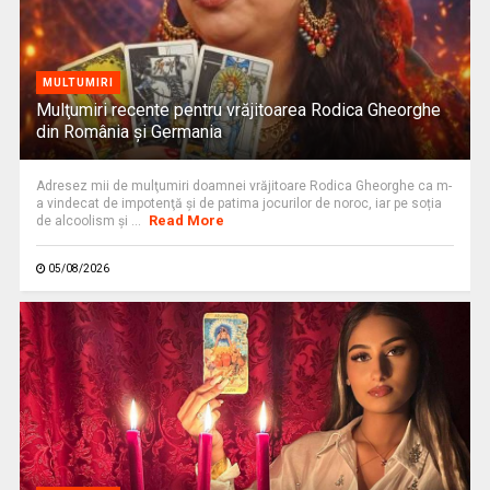
MULTUMIRI
Mulţumiri recente pentru vrăjitoarea Rodica Gheorghe
din România și Germania
Adresez mii de mulţumiri doamnei vrăjitoare Rodica Gheorghe ca m-
a vindecat de impotenţă şi de patima jocurilor de noroc, iar pe soția
Read More
de alcoolism și ...
05/08/2026