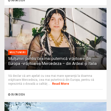
06/08/2026
MULTUMIRI
Mulțumiri pentru cea mai puternică vrăjitoare din
Europa -vrăjitoarea Mercedeza – din Ardeal și Italia
Vă declar că am apelat cu cea mai mare speranţă la doamna
vrăjitoare Mercedeza, cea mai putertnică din Europa, pentru că
Read More
reprezintă o dovadă a calităț ...
05/08/2026