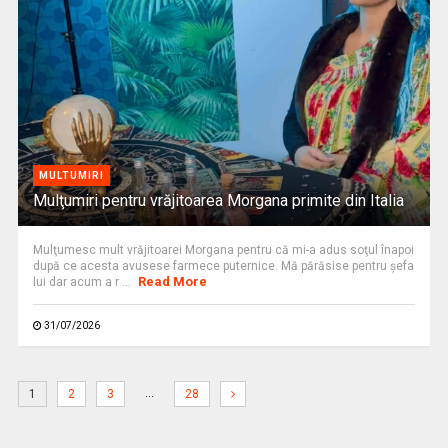
MULTUMIRI
Mulţumiri pentru vrăjitoarea Morgana primite din Italia
Mulţumesc mult vrăjitoarei Morgana pentru că mi-a adus soţul înapoi
după ce acesta avusese farmece puternice. Mă părăsise pentru şefa
Read More
lui dar acum a r ...
31/07/2026
…
1
2
3
28