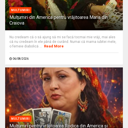
MULTUMIRI
Mulţumiri din America pentru vrăjitoarea Maria din
Craiova
Nu credeam că o să ajung să mi se facă tocmai mie vrăji, mai ales
că nu credeam în ele până de curând. Numai că mama iubitei mele,
Read More
o femeie diabolică ...
06/08/2026
MULTUMIRI
Mulțumiri pentru vrăjitoarea Rodica din America și