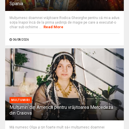
Spania
Mulţumesc doamnei vrăjitoare Rodica Gheorghe pentru că mi-a adus
soţia înapoi încă de la prima şedinţă de magie pe care a executat-o
Read More
chiar sub ochiime ...
06/08/2026
MULTUMIRI
Mulţumiri din America pentru vrăjitoarea Mercedeza
din Craiova
Mă numesc Olga şi ţin foarte mult să-i mulţumesc doamnei