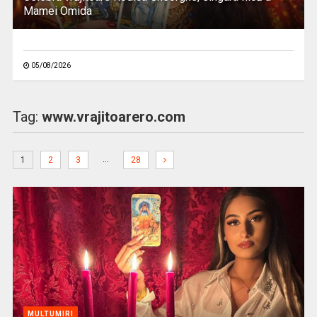
Mamei Omida
05/08/2026
Tag:
www.vrajitoarero.com
…
1
2
3
28
MULTUMIRI