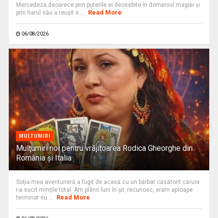
Mercedeza deoarece prin puterile ei deosebite în domeniul magiei şi
Read More
prin harul său a reuşit s ...
06/08/2026
MULTUMIRI
Mulţumiri noi pentru vrăjitoarea Rodica Gheorghe din
România și Italia
Soţia mea aventurieră a fugit de acasă cu un bărbat căsătorit căruia
i-a sucit mințile total. Am plâns luni în șir, recunosc, eram aproape
Read More
terminat su ...