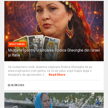
MULTUMIRI
Mulţumiri pentru vrăjitoarea Rodica Gheorghe din Israel
și Italia
Vă mulţumesc mult, doamnă vrăjitoare Rodica Gheorghe de pe
www.vrajitoarero.com pentru că mi-aţi adus soţul înapoi după o
Read More
despărţire de aproximativ 2 ...
04/08/2026