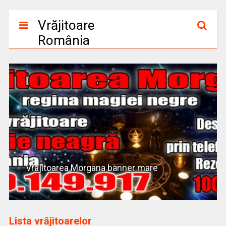
Vrăjitoare
România
Vrajitoarea Morgana banner mare
Lista vrăjitoarelor