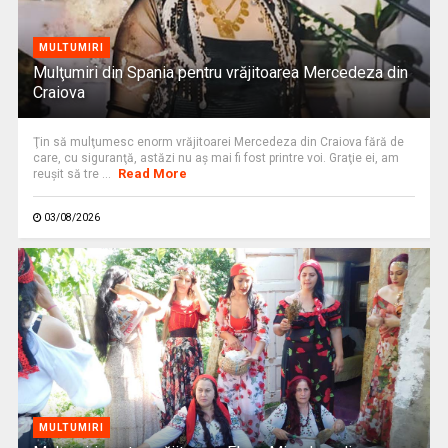
MULTUMIRI
Mulţumiri din Spania pentru vrăjitoarea Mercedeza din
Craiova
Ţin să mulţumesc enorm vrăjitoarei Mercedeza din Craiova fără de
care, cu siguranţă, astăzi nu aş mai fi fost printre voi. Graţie ei, am
Read More
reuşit să tre ...
03/08/2026
MULTUMIRI