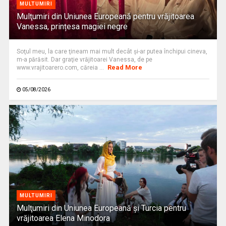
MULTUMIRI
Mulţumiri din Uniunea Europeană pentru vrăjitoarea
Vanessa, prințesa magiei negre
Soţul meu, la care ţineam mai mult decât și-ar putea închipui cineva,
m-a părăsit. Dar graţie vrăjitoarei Vanessa, de pe
Read More
www.vrajitoarero.com, căreia ...
05/08/2026
MULTUMIRI
Mulţumiri din Uniunea Europeană și Turcia pentru
vrăjitoarea Elena Minodora