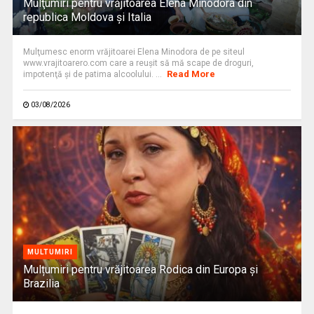
Mulţumiri pentru vrăjitoarea Elena Minodora din
republica Moldova și Italia
Mulţumesc enorm vrăjitoarei Elena Minodora de pe siteul
www.vrajitoarero.com care a reuşit să mă scape de droguri,
Read More
impotenţă şi de patima alcoolului. ...
03/08/2026
MULTUMIRI
Mulțumiri pentru vrăjitoarea Rodica din Europa și
Brazilia