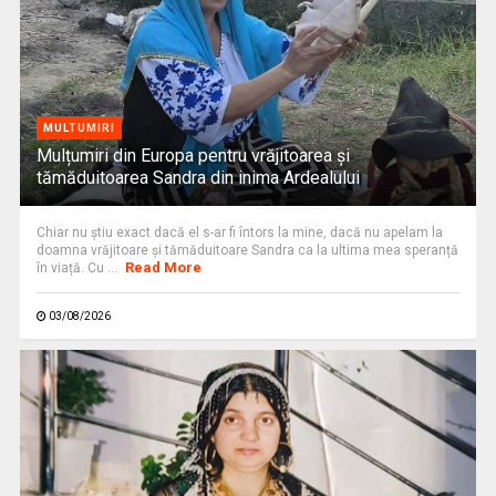
MULTUMIRI
Mulțumiri din Europa pentru vrăjitoarea și
tămăduitoarea Sandra din inima Ardealului
Chiar nu știu exact dacă el s-ar fi întors la mine, dacă nu apelam la
doamna vrăjitoare și tămăduitoare Sandra ca la ultima mea speranță
Read More
în viață. Cu ...
03/08/2026