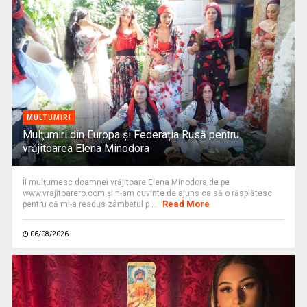
MULTUMIRI
Mulţumiri din Europa și Federația Rusă pentru
vrăjitoarea Elena Minodora
Îi mulţumesc doamnei vrăjitoare Elena Minodora de pe
www.vrajitoarero.com şi n-am cuvinte de ajuns ca să o răsplătesc
Read More
pentru că mi-a readus zâmbetul p ...
06/08/2026