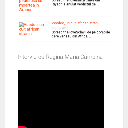
Spread the loveÎnalta Curte din
Riyadh a anulat verdictul de …
Voodoo, un cult african straniu
30/05/2018
Spread the loveSclavii de pe corăbiile
care veneau din Africa, …
Interviu cu Regina Maria Campina