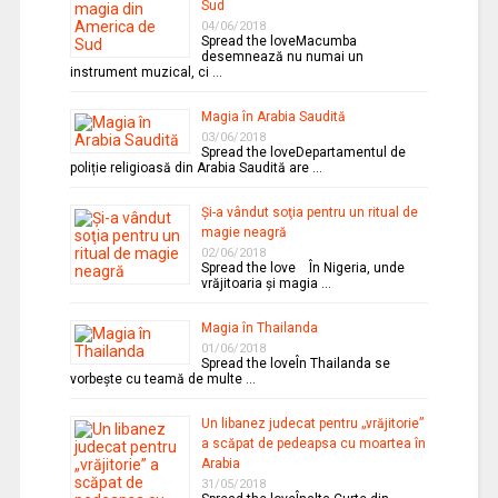
Sud
04/06/2018
Spread the loveMacumba
desemnează nu numai un
instrument muzical, ci …
Magia în Arabia Saudită
03/06/2018
Spread the loveDepartamentul de
poliție religioasă din Arabia Saudită are …
Şi-a vândut soţia pentru un ritual de
magie neagră
02/06/2018
Spread the love În Nigeria, unde
vrăjitoaria şi magia …
Magia în Thailanda
01/06/2018
Spread the loveÎn Thailanda se
vorbeşte cu teamă de multe …
Un libanez judecat pentru „vrăjitorie”
a scăpat de pedeapsa cu moartea în
Arabia
31/05/2018