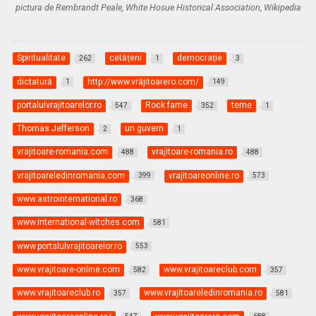
pictura de Rembrandt Peale, White Hosue Historical Association, Wikipedia
Spiritualitate
cetățeni
democraţie
262
1
3
dictatură
http://www.vrăjitoarero.com/
1
149
portalulvrajitoarelor.ro
Rock fame
teme
547
352
1
Thomas Jefferson
un guvern
2
1
vrajitoare-romania.com
vrajitoare-romania.ro
488
488
vrajitoareledinromania.com
vrajitoareonline.ro
399
573
www.astrointernational.ro
368
www.international-witches.com
581
www.portalulvrajitoarelor.ro
553
www.vrajitoare-online.com
www.vrajitoareclub.com
582
357
www.vrajitoareclub.ro
www.vrajitoareledinromania.ro
357
581