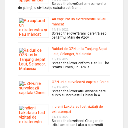
Spread the loveConform oamenilor
de ştiinţă, o civilizaţie extraterestră ar …
Au capturat un extraterestru şi l-au
mâncat
14/11/2022
Spread the loveŢăranii care trăiesc
pe ţărmul Mării de Azov …
Raiduri de OZN-uri la Tanjung Sepat
Laut, Selangor, Malaiesia
13/11/2022
Spread the loveConform ziarului The
Straits Times, un OZN a …
OZN-urile survolează capitala Chinei
12/11/2022
Spread the lovePatru avioane care
survolau nord-estul Chinei la 4 …
Indienii Lakota au fost vizitaţi de
extratereştri
11/11/2022
Spread the loveHenri Charger din
tribul american Lakota a povestit …