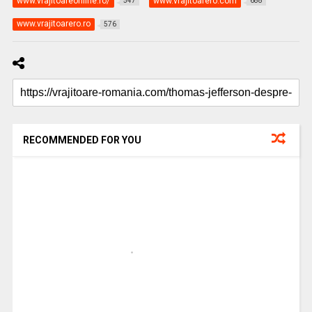
www.vrajitoareonline.ro/
www.vrajitoarero.com
547
688
www.vrajitoarero.ro
576
RECOMMENDED FOR YOU