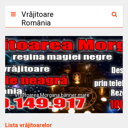
Vrăjitoare
România
Vrajitoarea Morgana banner mare
Lista vrăjitoarelor