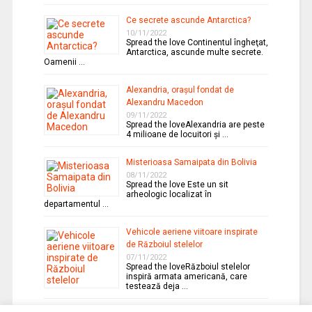
Ce secrete ascunde Antarctica?
10/11/2022
Spread the love Continentul îngheţat,
Antarctica, ascunde multe secrete.
Oamenii …
Alexandria, oraşul fondat de
Alexandru Macedon
09/11/2022
Spread the loveAlexandria are peste
4 milioane de locuitori şi …
Misterioasa Samaipata din Bolivia
08/11/2022
Spread the love Este un sit
arheologic localizat în
departamentul …
Vehicole aeriene viitoare inspirate
de Războiul stelelor
07/11/2022
Spread the loveRăzboiul stelelor
inspiră armata americană, care
testează deja …