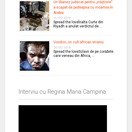
Un libanez judecat pentru „vrăjitorie”
a scăpat de pedeapsa cu moartea în
Arabia
31/05/2018
Spread the loveÎnalta Curte din
Riyadh a anulat verdictul de …
Voodoo, un cult african straniu
30/05/2018
Spread the loveSclavii de pe corăbiile
care veneau din Africa, …
Interviu cu Regina Maria Campina