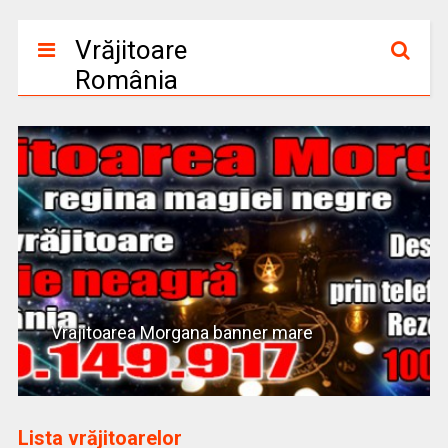
Vrăjitoare
România
Vrajitoarea Morgana banner mare
Lista vrăjitoarelor