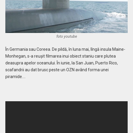
foto youtube
În Germania sau Coreea. De pildă, în luna mai, lîngă insula Maine-
Monhegan, s-a reuşit filmarea inui obiect staniu care plutea
deasupra apelor oceanului. În iunie, la San Juan, Puerto Rico,
scafandrii au dat brusc peste un OZN având forma unei
piramide….