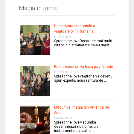
Magia în lume
Repartizarea teritorială a
vrăjitoarelor în România
01/02/2024
Spread the loveDeoarece mai mulți
cititori din străinătate ne-au rugat …
Ecoturismul se va baza pe vrăjitorie
01/02/2019
Spread the loveVrăjitoria va deveni,
spun experții, noua ramură de …
Macumba, magia din America de
Sud
04/06/2018
Spread the loveMacumba
desemnează nu numai un
instrument muzical, ci …