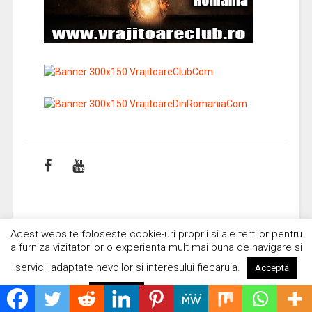
Insolit
Acest website foloseste cookie-uri proprii si ale tertilor pentru
a furniza vizitatorilor o experienta mult mai buna de navigare si
servicii adaptate nevoilor si interesului fiecaruia.
Acceptă
Extratereştrii se joacă cu spaţiu-
timpul
Citește mai mult
Respinge
15/11/2022
Spread the loveConform oamenilor