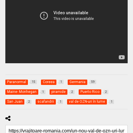
Paranormal
Coreea
Germania
15
1
59
Maine- Monhegan
piramide
Puerto Rico
1
2
2
San Juan
scafandrii
val de OZN-uri în lume
2
1
1