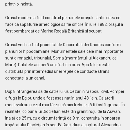
printr-o incintă.
Oraşul modern a fost construit pe ruinele oraşului antic ceea ce
face ca săpăturile arheologice să fie dificile. În iulie 1882, oraşul a
fost bombardat de Marina Regală Britanică şi ocupat.
Oraşul vechi a fost proiectat de Dinocrates din Rhodos conform
planurilor hippodamiane. Monumentele sale cele mai importante
sunt gimnaziul, tribunalul, Soma (mormântul lui Alexandru cel
Mare). Palatele acoperă un sfert din oraş. Apa Nilului este
distribuită prin intermediul unei reţele de conducte strâns
conectate la un canal.
După înfrângerea sa de către Iulius Cezar în războiul civil, Pompei
a fugit în Egipt, unde a fost asasinat în anul 48 î.e.n. Călătorii
medievali au crezut mai târziu că aici trebuie să fi fost îngropat. În
realitate, coloana lui Diocletian este din granit roşu de la Aswan,
înaltă de 25 m, cu o circumferinţă de 9 m, construită în onoarea
împăratului Diocleţian în sec. IV. Diocletius a capturat Alexandria