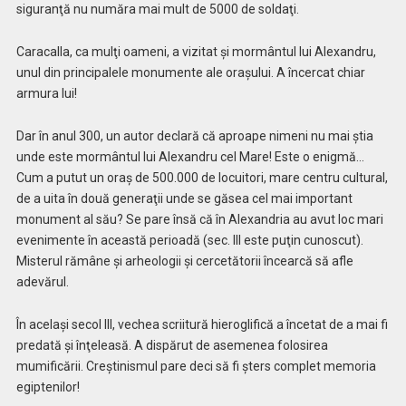
siguranţă nu număra mai mult de 5000 de soldaţi.
Caracalla, ca mulţi oameni, a vizitat şi mormântul lui Alexandru,
unul din principalele monumente ale oraşului. A încercat chiar
armura lui!
Dar în anul 300, un autor declară că aproape nimeni nu mai ştia
unde este mormântul lui Alexandru cel Mare! Este o enigmă…
Cum a putut un oraş de 500.000 de locuitori, mare centru cultural,
de a uita în două generaţii unde se găsea cel mai important
monument al său? Se pare însă că în Alexandria au avut loc mari
evenimente în această perioadă (sec. III este puţin cunoscut).
Misterul rămâne şi arheologii şi cercetătorii încearcă să afle
adevărul.
În acelaşi secol III, vechea scriitură hieroglifică a încetat de a mai fi
predată şi înţeleasă. A dispărut de asemenea folosirea
mumificării. Creştinismul pare deci să fi şters complet memoria
egiptenilor!