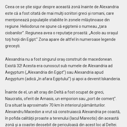
Ceea ce se ştie sigur despre această zonă înainte de Alexandria
este că a fost citată de mai mulţi scriitori greci şi romani, care
menţionează populaţiile stabilite în zonele mlăştinoase din
regiune. Heliodorus ne spune că egiptenii o numeau „ţara
ciobanilor”. Regiunea avea o reputaţie proastă: „Acolo au oraşul
toţi hoţii din Egipt.” Zona apare de altfel în numeroase legende
greceşti.
Alexandria nu a fost singurul oraş construit de macedonean.
Există 32! Acesta era cunoscut sub numele de Alexandria ad
Aegyptum („Alexandria din Egipt”) sau Alexandria apud
Aegyptum (adică „în afara Egiptului”) şi apoi a devenit Iskanderia.
Înainte de el, un alt oraş din Deltă a fost ocupat de greci,
Naucratis, oferit de Amasis, un emporion sau „port de comerţ”.
Era situat la aproximativ 70 km în interiorul pământurilor.
Alexandru Macedon a vrut să construiască Alexandria pe coastă,
în pofida calităţii proaste a terenului (lacul Mareotis) din această
zonă şi a coastei deosebit de periculoasă din acest loc al Deltei.