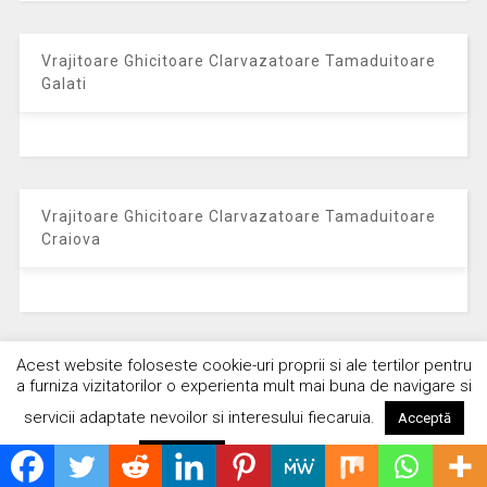
Vrajitoare Ghicitoare Clarvazatoare Tamaduitoare
Galati
Vrajitoare Ghicitoare Clarvazatoare Tamaduitoare
Craiova
Acest website foloseste cookie-uri proprii si ale tertilor pentru
Vrajitoare Ghicitoare Clarvazatoare Tamaduitoare
a furniza vizitatorilor o experienta mult mai buna de navigare si
Brasov
servicii adaptate nevoilor si interesului fiecaruia.
Acceptă
Citește mai mult
Respinge