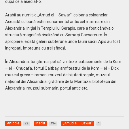
după ce a asediat-o.
Arabii au numit-o „Amud el – Sawar”, coloana coloanelor.
Această coloană este monumentul antic cel mai mare din
Alexandria, iniţial în Templul lui Serapis, care a fost cândva o
structură magnifică rivalizând cu Soma şi Caesareum. În
apropiere, există galerii subterane unde taurii sacrii Apis au fost
îngropaţi, împreună cu trei sfincşi.
În Alexandria, turiştii mai pot să viziteze: catacombele de la Kom
– el – Chuqafa, fortul Qaitbay, amfiteatrul de la Kom – el – Dick,
muzeul greco – roman, muzeul de bijuterii regale, muzeul
naţional din Alexandria, grădinile de la Montaza, biblioteca din
Alexandria, muzeul submarin, portul antic etc.
Articole
Insolit
„Amud el – Sawar”
22
194
1