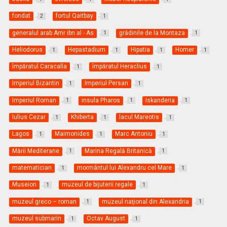
fondat
fortul Qaitbay
2
1
generalul arab Amr ibn al - As
grădinile de la Montaza
1
1
Heliodorus
Hepastadium
Hipatia
Homer
1
1
1
1
împăratul Caracalla
împăratul Heraclius
1
1
Imperiul Bizantin
Imperiul Persan
1
1
Imperiul Roman
insula Pharos
Iskanderia
1
1
1
Iulius Cezar
Khiberta
lacul Mareotis
1
1
1
Lagos
Maimonides
Marc Antoniu
1
1
1
Mării Mediterane
Marina Regală Britanică
1
1
matematician
mormântul lui Alexandru cel Mare
1
1
Museion
muzeul de bijuterii regale
1
1
muzeul greco – roman
muzeul naţional din Alexandria
1
1
muzeul submarin
Octav August
1
1