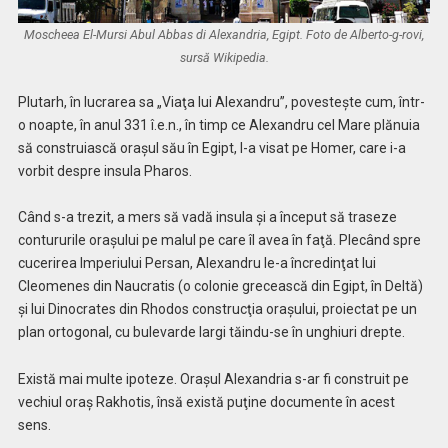
Moscheea El-Mursi Abul Abbas di Alexandria, Egipt. Foto de Alberto-g-rovi,
sursă Wikipedia.
Plutarh, în lucrarea sa „Viaţa lui Alexandru”, povesteşte cum, într-
o noapte, în anul 331 î.e.n., în timp ce Alexandru cel Mare plănuia
să construiască oraşul său în Egipt, l-a visat pe Homer, care i-a
vorbit despre insula Pharos.
Când s-a trezit, a mers să vadă insula şi a început să traseze
contururile oraşului pe malul pe care îl avea în faţă. Plecând spre
cucerirea Imperiului Persan, Alexandru le-a încredinţat lui
Cleomenes din Naucratis (o colonie grecească din Egipt, în Deltă)
şi lui Dinocrates din Rhodos construcţia oraşului, proiectat pe un
plan ortogonal, cu bulevarde largi tăindu-se în unghiuri drepte.
Există mai multe ipoteze. Oraşul Alexandria s-ar fi construit pe
vechiul oraş Rakhotis, însă există puţine documente în acest
sens.