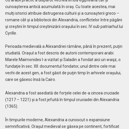
cunoaşterea antică acumulată în oraş. Cu toate acestea, mai
mulţi istorici atribuie distrugerea culturii şi a cunoaşterii greco –
romane cât şi a bibliotecii din Alexandria, conflictelor între păgâni
şi creştini în timpul creştinizării oraşului în sec. IV sub patriarhul lui
Cyrille.
Perioada medievală a Alexandriei rămâne, până în prezent, puţin
studiată. Oraşul a fost descris de autorii contemporani arabi.
Marele Maimonides l-a vizitat şi Saladin a fondat aici un waqz, o
fundaţie în sec. XII: documentul fondator, unul dintre cele mai
vechi de acest gen, a fost găsit de puţin timp în arhivele oraşului,
care se găsesc însă la Cairo.
Alexandria a fost asediată de forţele celei de-a cincea cruciade
(1217 – 1221) şi a fost jefuită în timpul cruciadei din Alexandria
(1365).
În timpurile moderne, Alexandria a cunoscut o expansiune
semnificativă. Oraşul medieval se găsea pe continent, fortificat