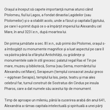
Oraşul a început să capete importanţă numai atunci când
Ptolomeu, fiul lui Lagos, a fondat dinastia Lagideilor (sau
Ptolomeilor) şi s-a stabilit acolo, unde a făcut şi capitala Egiptului,
pe care l-a primit după ce s-a împărţit imperiul lui Alexandru cel
Mare, în anul 323 î.e.n., după moartea lui.
Din prima jumătate a sec. III î.e.n., sub primii doi Ptolomei, oraşul s-
a îmbogăţit cu monumente magnifice şi a luat aspectul pe care îl
va păstra până la sfârşitul Antichităţii, cu grădiniţe şi
monumentele sale în stil grecesc: palatul regal Ras el Tin pe
mare, muzeu şi bibliotecă, Soma (sau Sema, mormântul lui
Alexandru cel Mare), Serapeum (templul consacrat zeului greco
– egiptean Serapis), templul lui Isis, pieţe, teatru şi mai ales
celebrul far, turnul construit de Sostratus din Cindus pe insula
Pharos, care a dat numele său acestui tip de monument.
Timp de aproape un mileniu, până la cucerirea arabă din anul 641,
Alexandria a rămas capitala intelectuală şi spirituală a unei părţi