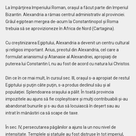
La împărţirea Imperiului Roman, oraşul a făcut parte din Imperiul
Bizantin. Alexandria a rămas centrul administrativ al provinciei.
Grâul egiptean mergea de-acum la Constantinopol şi Roma
trebuia să se aprovizioneze în Africa de Nord (Cartagina).
Cu creştinizarea Egiptului, Alexandria a devenit un centru cultural
şi religios important. Arius, preotul din Alexandria, cel care a
formulat arianismul şi Atanasie al Alexandriei, apropiaţi de
puterea lui Constantin I, nu au fost de acord cu natura lui Christos.
Din ce în ce mai mult, în cursul sec. III, oraşul s-a apropiat de restul
Egiptului şi puţin câte puţin, s-a produs declinul său şi al
populaţiei. Splendoarea oraşului a pălit. În toată provincia
impozitele au ajuns să fie copleşitoare şi mulţi contribuabili şi-au
abandonat bunurile şi s-au dus să locuiască în deşert sau au
intrat în mănăstiri ca să scape de taxe.
În sec. IV, persecutarea păgânilor a ajuns la un nou nivel de
intensitate. Templele şi statuile au fost distruse în tot imperiul,