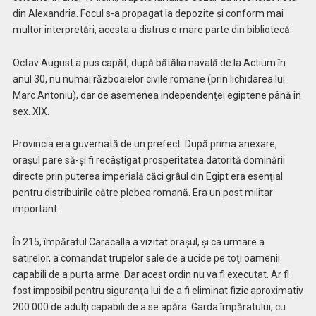
din Alexandria. Focul s-a propagat la depozite şi conform mai
multor interpretări, acesta a distrus o mare parte din bibliotecă.
Octav August a pus capăt, după bătălia navală de la Actium în
anul 30, nu numai războaielor civile romane (prin lichidarea lui
Marc Antoniu), dar de asemenea independenţei egiptene până în
sex. XIX.
Provincia era guvernată de un prefect. După prima anexare,
oraşul pare să-şi fi recâştigat prosperitatea datorită dominării
directe prin puterea imperială căci grâul din Egipt era esenţial
pentru distribuirile către plebea romană. Era un post militar
important.
În 215, împăratul Caracalla a vizitat oraşul, şi ca urmare a
satirelor, a comandat trupelor sale de a ucide pe toţi oamenii
capabili de a purta arme. Dar acest ordin nu va fi executat. Ar fi
fost imposibil pentru siguranţa lui de a fi eliminat fizic aproximativ
200.000 de adulţi capabili de a se apăra. Garda împăratului, cu