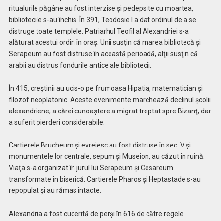
ritualurile păgâne au fost interzise şi pedepsite cu moartea,
bibliotecile s-au închis. În 391, Teodosie I a dat ordinul de a se
distruge toate templele. Patriarhul Teofil al Alexandriei s-a
alăturat acestui ordin în oraş. Unii susţin că marea bibliotecă şi
Serapeum au fost distruse în această perioadă, alţii susţin că
arabii au distrus fondurile antice ale bibliotecii.
În 415, creştinii au ucis-o pe frumoasa Hipatia, matematician şi
filozof neoplatonic. Aceste evenimente marchează declinul şcolii
alexandriene, a cărei cunoaştere a migrat treptat spre Bizanţ, dar
a suferit pierderi considerabile.
Cartierele Brucheum şi evreiesc au fost distruse în sec. V şi
monumentele lor centrale, sepum şi Museion, au căzut în ruină.
Viaţa s-a organizat în jurul lui Serapeum şi Cesareum
transformate în biserică. Cartierele Pharos şi Heptastade s-au
repopulat şi au rămas intacte.
Alexandria a fost cucerită de perşi în 616 de către regele