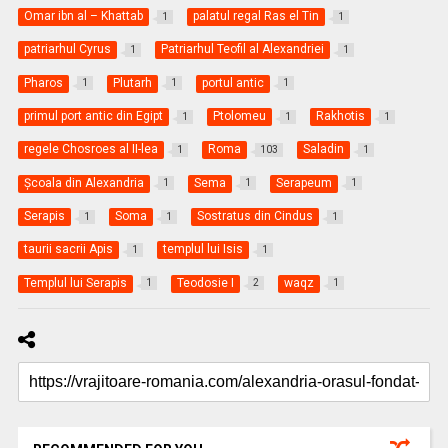
Omar ibn al – Khattab
palatul regal Ras el Tin
1
1
patriarhul Cyrus
Patriarhul Teofil al Alexandriei
1
1
Pharos
Plutarh
portul antic
1
1
1
primul port antic din Egipt
Ptolomeu
Rakhotis
1
1
1
regele Chosroes al II-lea
Roma
Saladin
1
103
1
Şcoala din Alexandria
Sema
Serapeum
1
1
1
Serapis
Soma
Sostratus din Cindus
1
1
1
taurii sacrii Apis
templul lui Isis
1
1
Templul lui Serapis
Teodosie I
waqz
1
2
1