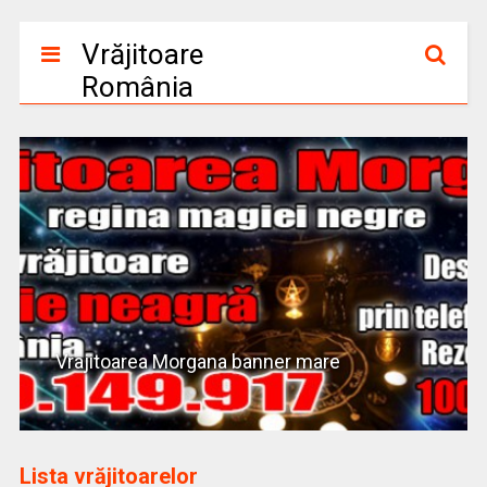
Vrăjitoare
România
Vrajitoarea Morgana banner mare
Lista vrăjitoarelor