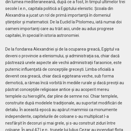
din lumea mediteraneeană, după ce a fost, în timpul ultimelor trei
secole î.e.n., capitala politică a Egiptului elenistic. Şcoala din
Alexandria a jucat un rol de primă importanţă în domeniul
ştiinţelor şi matematicii. De la Euclid la Ptolomeu, iată numai doi
oameni importanţi care au trăit aici, unde au adus progrese
capitalei, în special în istoria astronomiei.
De la fondarea Alexandriei şi de la ocuparea greacă, Egiptul va
deveni o provincie a elenismului, şi administraţia sa, chiar dacă
păstrează unele aspecte ale vechii administraţii faraonice, este
puternic influenţată de concepţiile greceşti. Limba oficială a
devenit cea greacă, chiar dacă egipteana veche, sub forma
demotică, a rămas încă vorbită în mediile rurale şi dacă preoţii au
păstrat concepţiile religioase antice şi au acoperit mereu
templele cu hieroglife, dar pline de semne noi. Chiar templele,
construite după modelele tradiţionale, au suportat modificări de
detaliu. În această epocă au apărut mammisi ca monumente
independente, capitelurile de coloane s-au multiplicat l-a
nesfârşit în decoruri şi mai grele, şi s-au construit ziduri între
coloane. În anul 47 î.e.n., trupele lui Iulius Cezar au incendiat flota