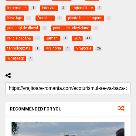
informatică
interviuri
iraționalitate
1
3
1
New Age
Occident
plante halucinogene
1
3
1
posedați de diavol
posturi de televiziune
1
1
religie păgână
şamani
SUA
1
1
41
tehnologizată
Vrăjitoria
Vrăjitorie
1
1
26
Whatsapp
4
RECOMMENDED FOR YOU