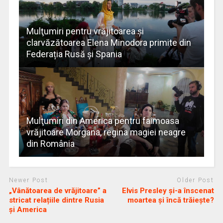
Mulţumiri pentru vrăjitoarea şi
clarvăzătoarea Elena Minodora primite din
Federația Rusă și Spania
Mulţumiri din America pentru faimoasa
vrăjitoare Morgana, regina magiei neagre
din România
Newer Post
Older Post
„Vânătoarea de vrăjitoare” a
Elvis Presley şi-a înscenat
stricat relațiile dintre Rusia
moartea şi încă trăieşte?
și America