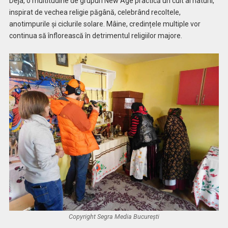
Deja, o multitudine de grupuri New Age practică un cult al naturii,
inspirat de vechea religie păgână, celebrând recoltele,
anotimpurile și ciclurile solare. Mâine, credințele multiple vor
continua să înflorească în detrimentul religiilor majore.
Copyright Segra Media București