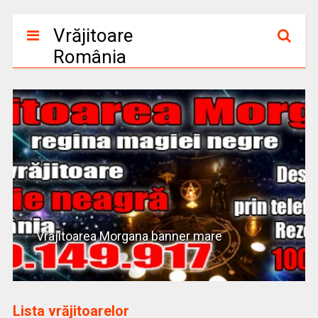
Vrăjitoare
România
Vrajitoarea Morgana banner mare
Lista vrăjitoarelor