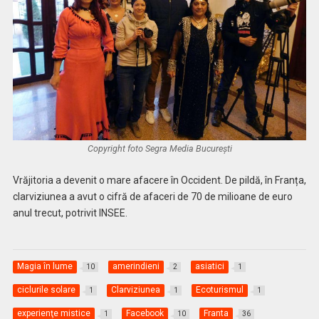
Copyright foto Segra Media București
Vrăjitoria a devenit o mare afacere în Occident. De pildă, în Franța,
clarviziunea a avut o cifră de afaceri de 70 de milioane de euro
anul trecut, potrivit INSEE.
Magia în lume
amerindieni
asiatici
10
2
1
ciclurile solare
Clarviziunea
Ecoturismul
1
1
1
experienţe mistice
Facebook
Franta
1
10
36