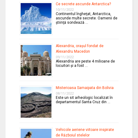
Ce secrete ascunde Antarctica?
10/11/2022
Continentul îngheţat, Antarctica,
ascunde multe secrete. Oamenii de
ştiinţă sondează …
Alexandria, oraşul fondat de
Alexandru Macedon
09/11/2022
Alexandria are peste 4 milioane de
locuitori şi a fost …
Misterioasa Samaipata din Bolivia
08/11/2022
Este un sit arheologic localizat în
departamentul Santa Cruz din …
Vehicole aeriene viitoare inspirate
de Războiul stelelor