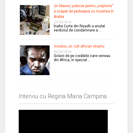
Un libanez judecat pentru „vrăjitorie”
a scăpat de pedeapsa cu moartea în
Arabia
31/05/2018
Înalta Curte din Riyadh a anulat
verdictul de condamnare a …
Voodoo, un cult african straniu
30/05/2018
Sclavii de pe corăbiile care veneau
din Africa, în special …
Interviu cu Regina Maria Campina