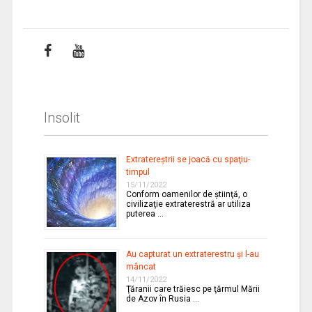
Insolit
Extratereştrii se joacă cu spaţiu-
timpul
15/11/2022
Conform oamenilor de ştiinţă, o
civilizaţie extraterestră ar utiliza
puterea …
Au capturat un extraterestru şi l-au
mâncat
14/11/2022
Ţăranii care trăiesc pe ţărmul Mării
de Azov în Rusia …