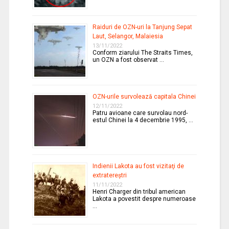
Raiduri de OZN-uri la Tanjung Sepat
Laut, Selangor, Malaiesia
13/11/2022
Conform ziarului The Straits Times,
un OZN a fost observat …
OZN-urile survolează capitala Chinei
12/11/2022
Patru avioane care survolau nord-
estul Chinei la 4 decembrie 1995, …
Indienii Lakota au fost vizitaţi de
extratereştri
11/11/2022
Henri Charger din tribul american
Lakota a povestit despre numeroase
…