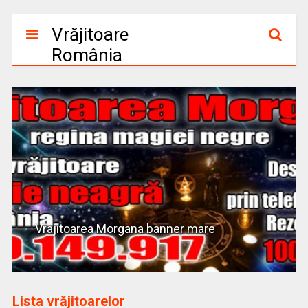
Vrăjitoare
România
Vrajitoarea Morgana banner mare
Lista vrăjitoarelor