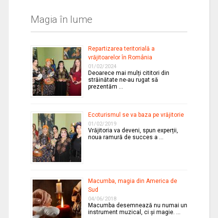
Magia în lume
Repartizarea teritorială a
vrăjitoarelor în România
01/02/2024
Deoarece mai mulți cititori din
străinătate ne-au rugat să
prezentăm …
Ecoturismul se va baza pe vrăjitorie
01/02/2019
Vrăjitoria va deveni, spun experții,
noua ramură de succes a …
Macumba, magia din America de
Sud
04/06/2018
Macumba desemnează nu numai un
instrument muzical, ci și magie. …