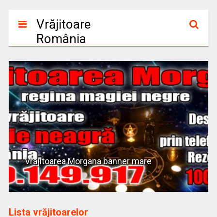
Vrăjitoare
România
Vrajitoarea Morgana banner mare
Lista vrăjitoarelor