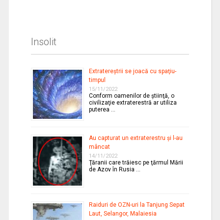
Insolit
Extratereştrii se joacă cu spaţiu-
timpul
15/11/2022
Conform oamenilor de ştiinţă, o
civilizaţie extraterestră ar utiliza
puterea …
Au capturat un extraterestru şi l-au
mâncat
14/11/2022
Ţăranii care trăiesc pe ţărmul Mării
de Azov în Rusia …
Raiduri de OZN-uri la Tanjung Sepat
Laut, Selangor, Malaiesia