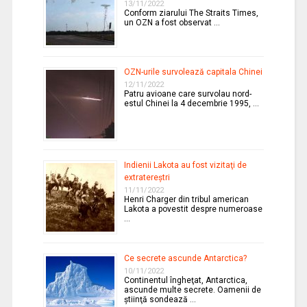
13/11/2022
Conform ziarului The Straits Times,
un OZN a fost observat …
OZN-urile survolează capitala Chinei
12/11/2022
Patru avioane care survolau nord-
estul Chinei la 4 decembrie 1995, …
Indienii Lakota au fost vizitaţi de
extratereştri
11/11/2022
Henri Charger din tribul american
Lakota a povestit despre numeroase
…
Ce secrete ascunde Antarctica?
10/11/2022
Continentul îngheţat, Antarctica,
ascunde multe secrete. Oamenii de
ştiinţă sondează …