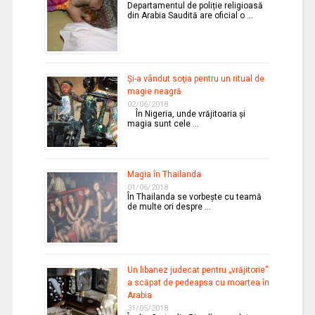
Departamentul de poliție religioasă
din Arabia Saudită are oficial o …
Şi-a vândut soţia pentru un ritual de
magie neagră
02/06/2018
În Nigeria, unde vrăjitoaria şi
magia sunt cele …
Magia în Thailanda
01/06/2018
În Thailanda se vorbeşte cu teamă
de multe ori despre …
Un libanez judecat pentru „vrăjitorie”
a scăpat de pedeapsa cu moartea în
Arabia
31/05/2018