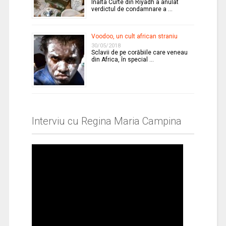
Înalta Curte din Riyadh a anulat
verdictul de condamnare a …
Voodoo, un cult african straniu
30/05/2018
Sclavii de pe corăbiile care veneau
din Africa, în special …
Interviu cu Regina Maria Campina