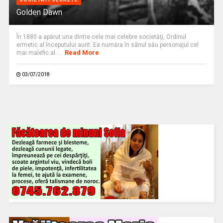
Golden Dawn
În 1880 a apărut una dintre cele mai celebre societăţi, Ordinul
ermetic al începutului aurit. Ea număra în sânul său personajul cel
Read More
mai malefic al ...
03/07/2018