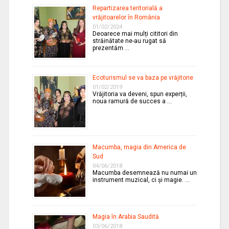
Repartizarea teritorială a
vrăjitoarelor în România
01/02/2024
Deoarece mai mulți cititori din
străinătate ne-au rugat să
prezentăm …
Ecoturismul se va baza pe vrăjitorie
01/02/2019
Vrăjitoria va deveni, spun experții,
noua ramură de succes a …
Macumba, magia din America de
Sud
04/06/2018
Macumba desemnează nu numai un
instrument muzical, ci și magie. …
Magia în Arabia Saudită
03/06/2018