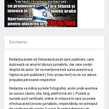
Disclaimer
Redacția poate să folosească poze spre publicare, care
ilustrează un anumit discurs jurnalistic, dar care conțin
dreptul de autor. Se va menționa însă sursa acestora și
faptul că prin publicare ( foto și/sau text) nu se vor aduce
prejudicii persoanei respective.
Redacția va indica sursele fotografiei, acolo unde acestea
se cunosc (autor, site, blog, platformă etc.). Pozele și
sursele sunt verificate, online, în măsura în care se poate
efectua acest proces jurnalistic, respectându-se principiul
de verificare din minim 3 surse. În cadrul dreptului de