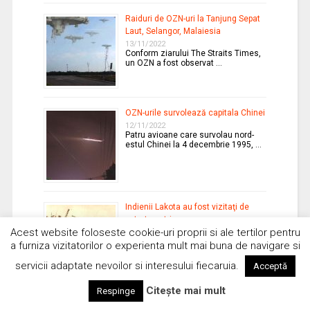
Raiduri de OZN-uri la Tanjung Sepat
Laut, Selangor, Malaiesia
13/11/2022
Conform ziarului The Straits Times,
un OZN a fost observat …
OZN-urile survolează capitala Chinei
12/11/2022
Patru avioane care survolau nord-
estul Chinei la 4 decembrie 1995, …
Indienii Lakota au fost vizitaţi de
extratereştri
Acest website foloseste cookie-uri proprii si ale tertilor pentru
11/11/2022
Henri Charger din tribul american
a furniza vizitatorilor o experienta mult mai buna de navigare si
Lakota a povestit despre numeroase
…
servicii adaptate nevoilor si interesului fiecaruia.
Acceptă
Citește mai mult
Respinge
Ce secrete ascunde Antarctica?