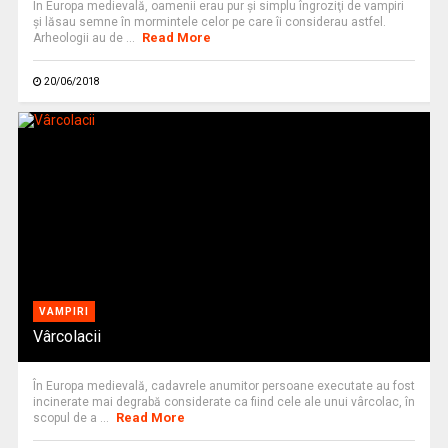
În Europa medievală, oamenii erau pur şi simplu îngroziţi de vampiri
şi lăsau semne în mormintele celor pe care îi considerau astfel.
Read More
Arheologii au de ...
20/06/2018
VAMPIRI
Vârcolacii
În Europa medievală, cadavrele anumitor persoane executate au fost
incinerate mai degrabă considerate ca fiind cele ale unui vârcolac, în
Read More
scopul de a ...