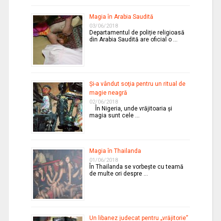
Magia în Arabia Saudită
03/06/2018
Departamentul de poliție religioasă
din Arabia Saudită are oficial o …
Şi-a vândut soţia pentru un ritual de
magie neagră
02/06/2018
În Nigeria, unde vrăjitoaria şi
magia sunt cele …
Magia în Thailanda
01/06/2018
În Thailanda se vorbeşte cu teamă
de multe ori despre …
Un libanez judecat pentru „vrăjitorie”