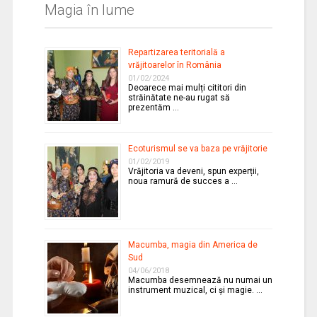
Magia în lume
Repartizarea teritorială a
vrăjitoarelor în România
01/02/2024
Deoarece mai mulți cititori din
străinătate ne-au rugat să
prezentăm …
Ecoturismul se va baza pe vrăjitorie
01/02/2019
Vrăjitoria va deveni, spun experții,
noua ramură de succes a …
Macumba, magia din America de
Sud
04/06/2018
Macumba desemnează nu numai un
instrument muzical, ci și magie. …