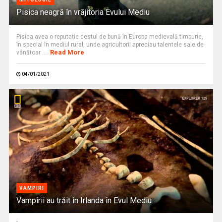
Pisica neagră în vrăjitoria Evului Mediu
Pisica avea o reputație destul de bună în Europa medievală timpurie,
în special în mediul rural, unde agricultorii apreciau talentele sale de
Read More
vânătoar ...
04/01/2021
VAMPIRI
Vampirii au trăit în Irlanda în Evul Mediu