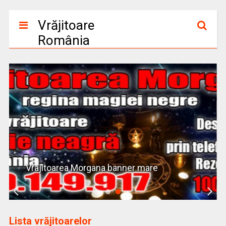
Vrăjitoare
România
Vrajitoarea Morgana banner mare
Lista vrăjitoarelor