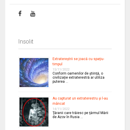
Insolit
Extratereştrii se joacă cu spaţiu-
timpul
15/11/2022
Conform oamenilor de ştiinţă, o
civilizaţie extraterestră ar utiliza
puterea …
Au capturat un extraterestru şi l-au
mâncat
14/11/2022
Ţăranii care trăiesc pe ţărmul Mării
de Azov în Rusia …