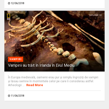
12/06/2018
VAMPIRI
Vampirii au trăit în Irlanda în Evul Mediu
În Europa medievală, oamenii erau pur şi simplu îngroziţi de vampiri
şi lăsau semne în mormintele celor pe care îi considerau astfel.
Read More
Arheologii ...
11/06/2018