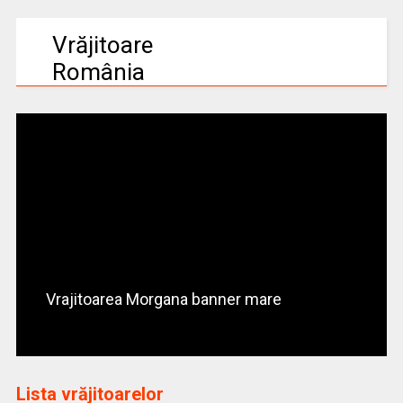
Vrăjitoare
România
Vrajitoarea Morgana banner mare
Lista vrăjitoarelor