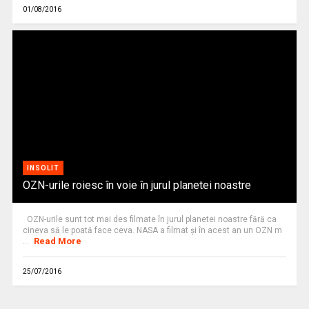
01/08/2016
INSOLIT
OZN-urile roiesc în voie în jurul planetei noastre
OZN-urile sunt tot mai des filmate în jurul planetei noastre fără ca
cineva să le poată face ceva. NASA a filmat şi în acest an un OZN m
Read More
...
25/07/2016