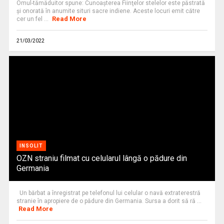
Omul-tămăduitor spune: Cunoaşterea Fiinţelor stelelor este păstrată
şi onorată în anumite situri sacre indiene. Aceste locuri emit către
Read More
cer un fel ...
21/03/2022
INSOLIT
OZN straniu filmat cu celularul lângă o pădure din
Germania
Un bărbat a înregistrat pe telefonul lui celular o navă extraterestră
stranie în apropiere de o pădure din Germania. Sursa a dorit să ră ...
Read More