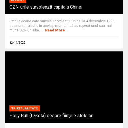
OZN-urile survolează capitala Chinei
Patru avioane care survolau nord-estul Chinei la 4 decembrie 1995,
au anunţat practic în acelaşi moment că au reperat unul sau mai
Read More
multe OZN-uri albe, ...
12/11/2022
SPIRITUALITATE
Holly Bull (Lakota) despre fiinţele stelelor