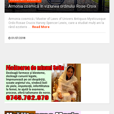
Armonia cosmică în viziunea ordinului Rose-Croix
Armonia cosmică / Master of Laws of Univers Antiquus Mysticusque
Ordo Rosae Crucis Harvey Spencer Lewis, care a studiat mulţi ani la
Read More
rând ezoteris ...
01/07/2018