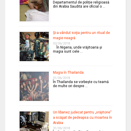
Departamentul de poliție religioasă
din Arabia Saudită are oficial o …
Şi-a vândut soţia pentru un ritual de
magie neagră
02/06/2018
În Nigeria, unde vrăjitoaria şi
magia sunt cele …
Magia în Thailanda
01/06/2018
În Thailanda se vorbeşte cu teamă
de multe ori despre …
Un libanez judecat pentru „vrăjitorie”
a scăpat de pedeapsa cu moartea în
Arabia
31/05/2018