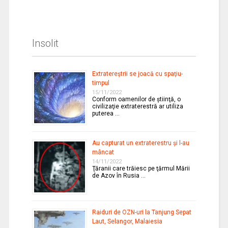
Insolit
Extratereştrii se joacă cu spaţiu-
timpul
15/11/2022
Conform oamenilor de ştiinţă, o
civilizaţie extraterestră ar utiliza
puterea …
Au capturat un extraterestru şi l-au
mâncat
14/11/2022
Ţăranii care trăiesc pe ţărmul Mării
de Azov în Rusia …
Raiduri de OZN-uri la Tanjung Sepat
Laut, Selangor, Malaiesia