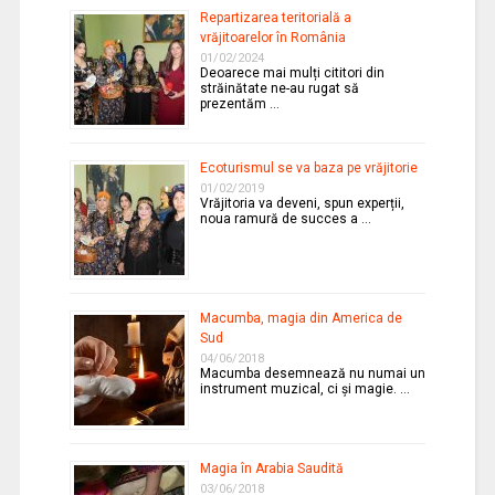
Repartizarea teritorială a
vrăjitoarelor în România
01/02/2024
Deoarece mai mulți cititori din
străinătate ne-au rugat să
prezentăm …
Ecoturismul se va baza pe vrăjitorie
01/02/2019
Vrăjitoria va deveni, spun experții,
noua ramură de succes a …
Macumba, magia din America de
Sud
04/06/2018
Macumba desemnează nu numai un
instrument muzical, ci și magie. …
Magia în Arabia Saudită
03/06/2018