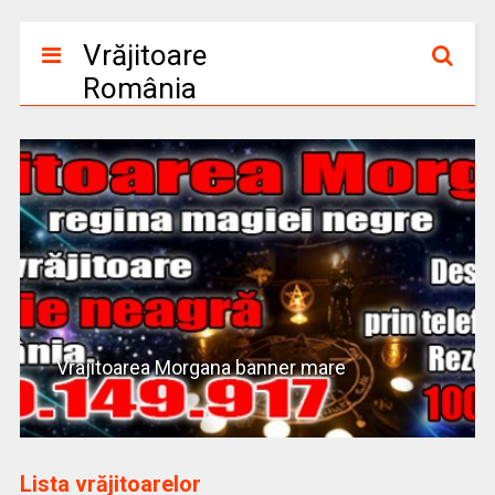
Vrăjitoare
România
Vrajitoarea Morgana banner mare
Lista vrăjitoarelor