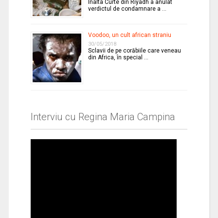
Înalta Curte din Riyadh a anulat
verdictul de condamnare a …
Voodoo, un cult african straniu
30/05/2018
Sclavii de pe corăbiile care veneau
din Africa, în special …
Interviu cu Regina Maria Campina