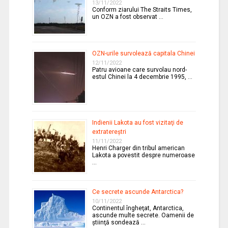
13/11/2022
Conform ziarului The Straits Times,
un OZN a fost observat …
OZN-urile survolează capitala Chinei
12/11/2022
Patru avioane care survolau nord-
estul Chinei la 4 decembrie 1995, …
Indienii Lakota au fost vizitaţi de
extratereştri
11/11/2022
Henri Charger din tribul american
Lakota a povestit despre numeroase
…
Ce secrete ascunde Antarctica?
10/11/2022
Continentul îngheţat, Antarctica,
ascunde multe secrete. Oamenii de
ştiinţă sondează …