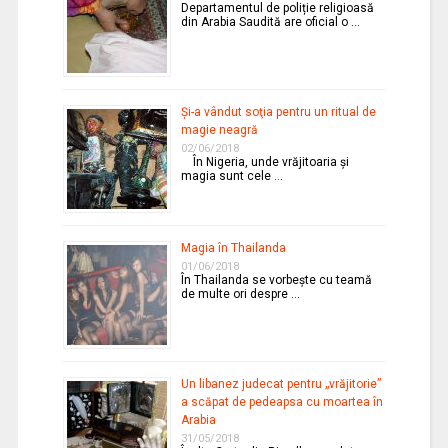
Departamentul de poliție religioasă
din Arabia Saudită are oficial o …
Şi-a vândut soţia pentru un ritual de
magie neagră
02/06/2018
În Nigeria, unde vrăjitoaria şi
magia sunt cele …
Magia în Thailanda
01/06/2018
În Thailanda se vorbeşte cu teamă
de multe ori despre …
Un libanez judecat pentru „vrăjitorie”
a scăpat de pedeapsa cu moartea în
Arabia
31/05/2018