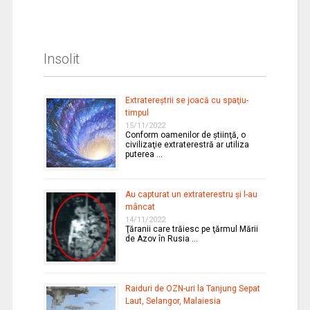
Insolit
Extratereştrii se joacă cu spaţiu-
timpul
15/11/2022
Conform oamenilor de ştiinţă, o
civilizaţie extraterestră ar utiliza
puterea …
Au capturat un extraterestru şi l-au
mâncat
14/11/2022
Ţăranii care trăiesc pe ţărmul Mării
de Azov în Rusia …
Raiduri de OZN-uri la Tanjung Sepat
Laut, Selangor, Malaiesia