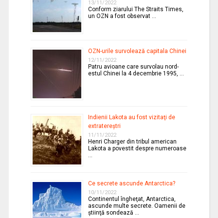
13/11/2022
Conform ziarului The Straits Times,
un OZN a fost observat …
OZN-urile survolează capitala Chinei
12/11/2022
Patru avioane care survolau nord-
estul Chinei la 4 decembrie 1995, …
Indienii Lakota au fost vizitaţi de
extratereştri
11/11/2022
Henri Charger din tribul american
Lakota a povestit despre numeroase
…
Ce secrete ascunde Antarctica?
10/11/2022
Continentul îngheţat, Antarctica,
ascunde multe secrete. Oamenii de
ştiinţă sondează …