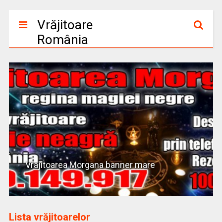
Vrăjitoare
România
Vrajitoarea Morgana banner mare
Lista vrăjitoarelor