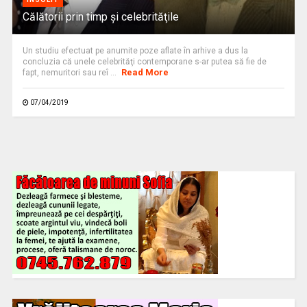
Călătorii prin timp şi celebrităţile
Un studiu efectuat pe anumite poze aflate în arhive a dus la
concluzia că unele celebrităţi contemporane s-ar putea să fie de
Read More
fapt, nemuritori sau reî ...
07/04/2019