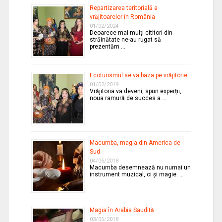
Repartizarea teritorială a
vrăjitoarelor în România
01/02/2024
Deoarece mai mulți cititori din
străinătate ne-au rugat să
prezentăm …
Ecoturismul se va baza pe vrăjitorie
01/02/2019
Vrăjitoria va deveni, spun experții,
noua ramură de succes a …
Macumba, magia din America de
Sud
04/06/2018
Macumba desemnează nu numai un
instrument muzical, ci și magie. …
Magia în Arabia Saudită
03/06/2018