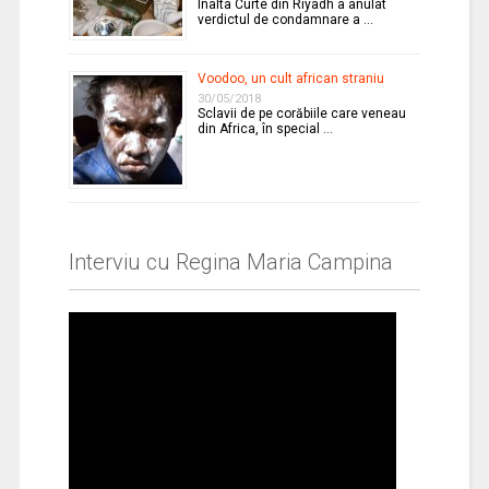
Înalta Curte din Riyadh a anulat
verdictul de condamnare a …
Voodoo, un cult african straniu
30/05/2018
Sclavii de pe corăbiile care veneau
din Africa, în special …
Interviu cu Regina Maria Campina