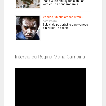
Înalta Curte din Riyadh a anulat
verdictul de condamnare a …
Voodoo, un cult african straniu
30/05/2018
Sclavii de pe corăbiile care veneau
din Africa, în special …
Interviu cu Regina Maria Campina