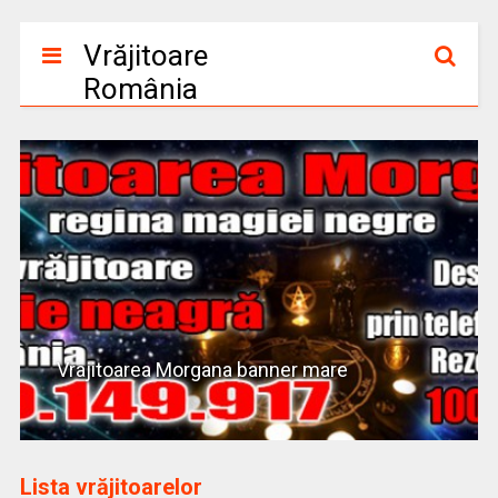
Vrăjitoare
România
Vrajitoarea Morgana banner mare
Lista vrăjitoarelor