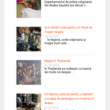
Departamentul de poliție religioasă
din Arabia Saudită are oficial o …
Şi-a vândut soţia pentru un ritual de
magie neagră
02/06/2018
În Nigeria, unde vrăjitoaria şi
magia sunt cele …
Magia în Thailanda
01/06/2018
În Thailanda se vorbeşte cu teamă
de multe ori despre …
Un libanez judecat pentru „vrăjitorie”
a scăpat de pedeapsa cu moartea în
Arabia
31/05/2018