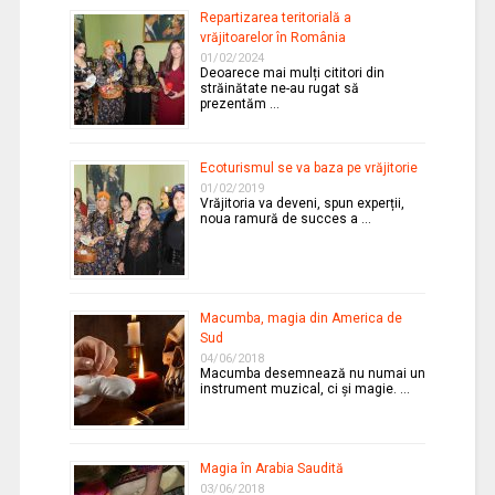
Repartizarea teritorială a
vrăjitoarelor în România
01/02/2024
Deoarece mai mulți cititori din
străinătate ne-au rugat să
prezentăm …
Ecoturismul se va baza pe vrăjitorie
01/02/2019
Vrăjitoria va deveni, spun experții,
noua ramură de succes a …
Macumba, magia din America de
Sud
04/06/2018
Macumba desemnează nu numai un
instrument muzical, ci și magie. …
Magia în Arabia Saudită
03/06/2018