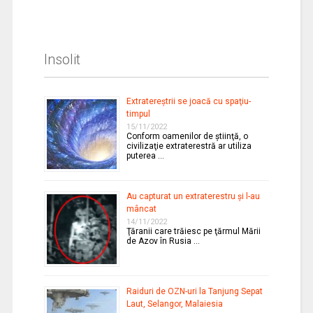
Insolit
Extratereştrii se joacă cu spaţiu-
timpul
15/11/2022
Conform oamenilor de ştiinţă, o
civilizaţie extraterestră ar utiliza
puterea …
Au capturat un extraterestru şi l-au
mâncat
14/11/2022
Ţăranii care trăiesc pe ţărmul Mării
de Azov în Rusia …
Raiduri de OZN-uri la Tanjung Sepat
Laut, Selangor, Malaiesia