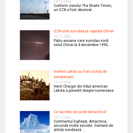
13/11/2022
Conform ziarului The Straits Times,
un OZN a fost observat …
OZN-urile survolează capitala Chinei
12/11/2022
Patru avioane care survolau nord-
estul Chinei la 4 decembrie 1995, …
Indienii Lakota au fost vizitaţi de
extratereştri
11/11/2022
Henri Charger din tribul american
Lakota a povestit despre numeroase
…
Ce secrete ascunde Antarctica?
10/11/2022
Continentul îngheţat, Antarctica,
ascunde multe secrete. Oamenii de
ştiinţă sondează …