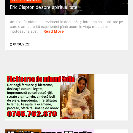
Eric Clapton despre spiritualitate
Am fost întotdeauna rezistent la doctrină, şi întreaga spiritualitate pe
care o am datorită experienţei până acum în viața mea a fost
Read More
întotdeauna abst ...
04/04/2022