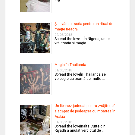
are …
Şi-a vândut soţia pentru un ritual de
magie neagră
02/06/2018
Spread the love În Nigeria, unde
vrăjitoaria şi magia …
Magia în Thailanda
01/06/2018
Spread the loveÎn Thailanda se
vorbeşte cu teamă de multe …
Un libanez judecat pentru „vrăjitorie”
a scăpat de pedeapsa cu moartea în
Arabia
31/05/2018
Spread the loveÎnalta Curte din
Riyadh a anulat verdictul de …