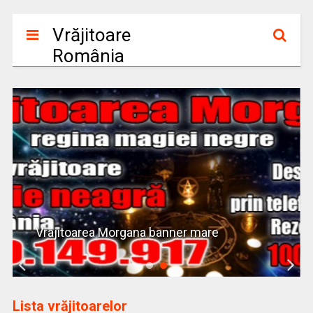
Vrăjitoare
România
Vrajitoarea Morgana banner mare
Lista vrăjitoarelor