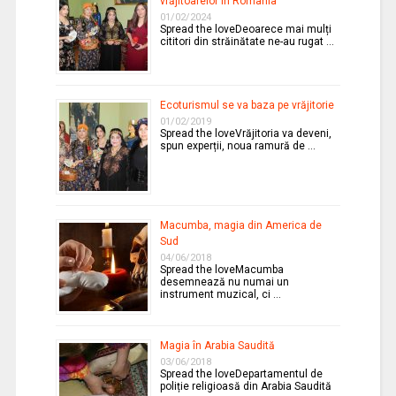
vrăjitoarelor în România
01/02/2024
Spread the loveDeoarece mai mulți
cititori din străinătate ne-au rugat …
Ecoturismul se va baza pe vrăjitorie
01/02/2019
Spread the loveVrăjitoria va deveni,
spun experții, noua ramură de …
Macumba, magia din America de
Sud
04/06/2018
Spread the loveMacumba
desemnează nu numai un
instrument muzical, ci …
Magia în Arabia Saudită
03/06/2018
Spread the loveDepartamentul de
poliție religioasă din Arabia Saudită