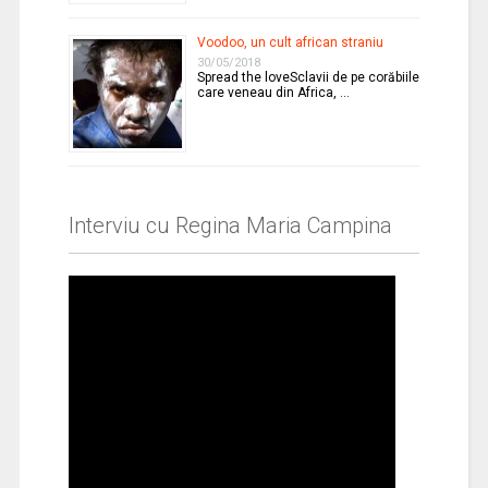
Voodoo, un cult african straniu
30/05/2018
Spread the loveSclavii de pe corăbiile
care veneau din Africa, …
Interviu cu Regina Maria Campina