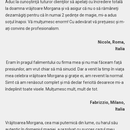
Aduc la cunoştinţă tuturor clienţilor să apelaţi cu încredere totală
la doamna vrăjitoare Morgana și vă asigur că nu o să rămâneţi
dezamăgiţi pentru că în numai 2 şedinţe de magie, mi-a adus
soţul înapoi. Vă mulţumesc enorm! Cu adevărat vă prețuiesc și m-
ați convins de profesionalism.
Nicole, Roma,
Italia
Eram în pragul falimentului cu firma mea şi nu mai făceam faţă
presiunilor, am vrut chiar să mă sinucid. Dar a venit la timp în viaţa
mea celebra vrăjitoare Morgana şi graţie ei, am revenit la normal.
Simt că am renăscut complet și mă declar fericită deoarece mi-a
îndeplinit toate visele. Mulţumesc mult, mult de tot.
Fabrizzio, Milano,
Italia
Vrăjitoarea Morgana, cea mai puternică din lume, cu harul său
autentic în domeniul magiei, a rezolvat cu succes cazul meu