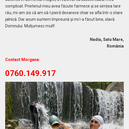
complicat. Prietenul meu avea făcute farmece şi se simțea tare
rău, mi-am zis că am să-l pierd deoarece chiar se afla într-o stare
jalnică. Dar acum suntem împreună și mi l-a făcut bine, slavă
Domnului. Mulţumesc mult!
Nadia, Satu Mare,
România
Contact Morgana:
0760.149.917