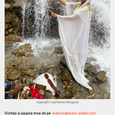
copyright vrajitoarea Morgana
Vi
zitaţi şi pagina mea de pe
www.vrajitoare-online.com