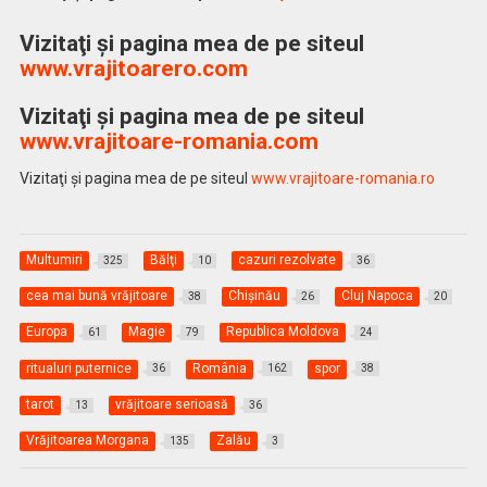
Vizitaţi şi pagina mea de pe siteul
www.vrajitoarero.com
Vizitaţi şi pagina mea de pe siteul
www.vrajitoare-romania.com
Vizitaţi şi pagina mea de pe siteul
www.vrajitoare-romania.ro
Multumiri
Bălţi
cazuri rezolvate
325
10
36
cea mai bună vrăjitoare
Chişinău
Cluj Napoca
38
26
20
Europa
Magie
Republica Moldova
61
79
24
ritualuri puternice
România
spor
36
162
38
tarot
vrăjitoare serioasă
13
36
Vrăjitoarea Morgana
Zalău
135
3