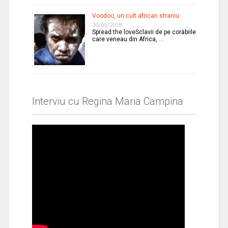
Voodoo, un cult african straniu
30/05/2018
Spread the loveSclavii de pe corăbiile
care veneau din Africa, …
Interviu cu Regina Maria Campina