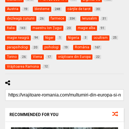
Austria
blesteme
cărţile de tarot
19
248
30
dezleagă cununii
farmece
Ierusalim
26
334
31
Italia
maestru Ion Ţugui
magie alba
143
20
91
magie neagră
Niger
Nigeria
ocultism
94
1
3
25
parapsihologi
psihologi
România
20
19
167
Torino
Viena
vrăjitoare din Europa
26
17
22
Vrăjitoarea Ramona
12
RECOMMENDED FOR YOU