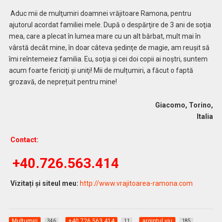
Aduc mii de mulţumiri doamnei vrăjitoare Ramona, pentru
ajutorul acordat familiei mele. După o despărţire de 3 ani de soţia
mea, care a plecat în lumea mare cu un alt bărbat, mult mai în
vârstă decât mine, în doar câteva şedinţe de magie, am reuşit să
îmi reîntemeiez familia. Eu, soţia şi cei doi copii ai noştri, suntem
acum foarte fericiţi şi uniţi! Mii de mulțumiri, a făcut o faptă
grozavă, de neprețuit pentru mine!
Giacomo, Torino,
Italia
Contact:
+40.726.563.414
Vizitați și siteul meu:
http://www.vrajitoarea-ramona.com
Multumiri
+40.726.563.414
argintul viu
346
11
185