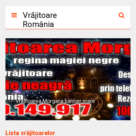
Vrăjitoare
România
Vrajitoarea Morgana banner mare
Lista vrăjitoarelor