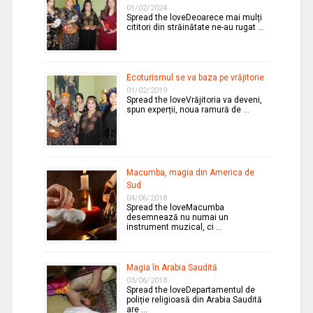
01/02/2024
Spread the loveDeoarece mai mulți
cititori din străinătate ne-au rugat …
Ecoturismul se va baza pe vrăjitorie
01/02/2019
Spread the loveVrăjitoria va deveni,
spun experții, noua ramură de …
Macumba, magia din America de
Sud
04/06/2018
Spread the loveMacumba
desemnează nu numai un
instrument muzical, ci …
Magia în Arabia Saudită
03/06/2018
Spread the loveDepartamentul de
poliție religioasă din Arabia Saudită
are …