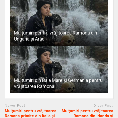
Mulţumiri pentru vrăjitoarea Ramona din
Ungaria și Arad
Mulţumiri din Baia Mare și Germania pentru
vrăjitoarea Ramona
Newer Post
Older Post
Mulţumiri pentru vrăjitoarea
Mulţumiri pentru vrăjitoarea
Ramona primite din Italia și
Ramona din Irlanda și