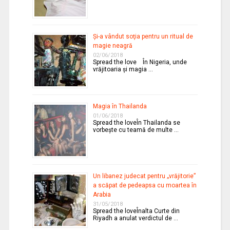
Şi-a vândut soţia pentru un ritual de
magie neagră
02/06/2018
Spread the love În Nigeria, unde
vrăjitoaria şi magia …
Magia în Thailanda
01/06/2018
Spread the loveÎn Thailanda se
vorbeşte cu teamă de multe …
Un libanez judecat pentru „vrăjitorie”
a scăpat de pedeapsa cu moartea în
Arabia
31/05/2018
Spread the loveÎnalta Curte din
Riyadh a anulat verdictul de …