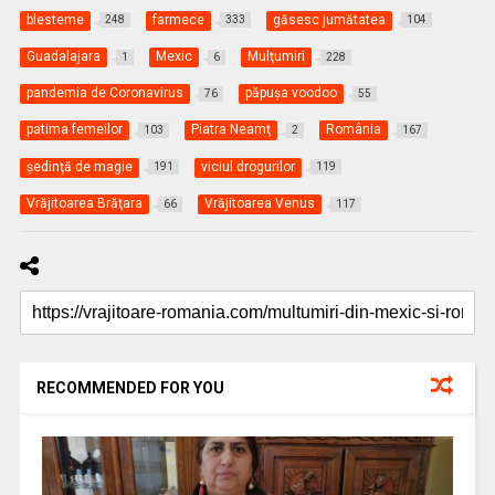
blesteme
farmece
găsesc jumătatea
248
333
104
Guadalajara
Mexic
Mulţumiri
1
6
228
pandemia de Coronavirus
păpuşa voodoo
76
55
patima femeilor
Piatra Neamţ
România
103
2
167
şedinţă de magie
viciul drogurilor
191
119
Vrăjitoarea Brăţara
Vrăjitoarea Venus
66
117
RECOMMENDED FOR YOU