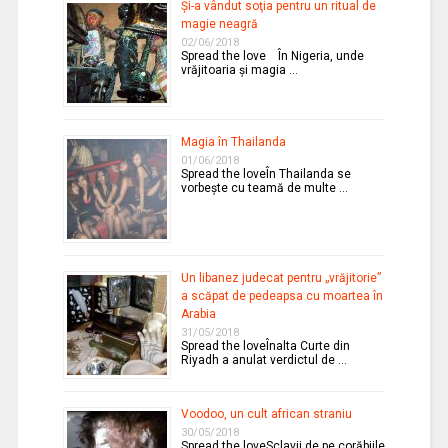
Şi-a vândut soţia pentru un ritual de
magie neagră
02/06/2018
Spread the love În Nigeria, unde
vrăjitoaria şi magia …
Magia în Thailanda
01/06/2018
Spread the loveÎn Thailanda se
vorbeşte cu teamă de multe …
Un libanez judecat pentru „vrăjitorie”
a scăpat de pedeapsa cu moartea în
Arabia
31/05/2018
Spread the loveÎnalta Curte din
Riyadh a anulat verdictul de …
Voodoo, un cult african straniu
30/05/2018
Spread the loveSclavii de pe corăbiile