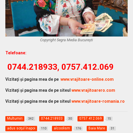
Copyright Segra Media București
Telefoane:
0744.218933, 0757.412.069
Vi
zitaţi şi pagina mea de pe
www.vrajitoare-online.com
Vizitaţi şi pagina mea de pe siteul
www.vrajitoarero.com
Vizitaţi şi pagina mea de pe siteul
www.vrajitoare-romania.ro
Multumiri
0744.218933
0757.412.069
342
30
15
adus soţul înapoi
alcoolism
Baia Mare
110
176
31