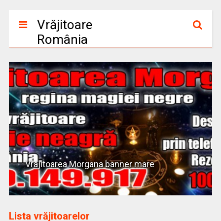
Vrăjitoare
România
Vrajitoarea Morgana banner mare
Lista vrăjitoarelor