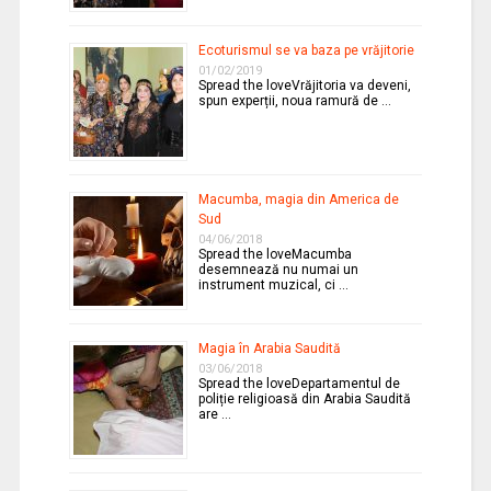
Ecoturismul se va baza pe vrăjitorie
01/02/2019
Spread the loveVrăjitoria va deveni,
spun experții, noua ramură de …
Macumba, magia din America de
Sud
04/06/2018
Spread the loveMacumba
desemnează nu numai un
instrument muzical, ci …
Magia în Arabia Saudită
03/06/2018
Spread the loveDepartamentul de
poliție religioasă din Arabia Saudită
are …