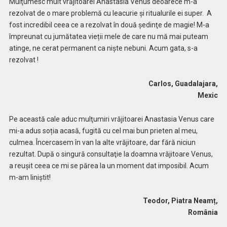
Mulţumesc mult vrăjitoarei Anastasia Venus deoarece m-a
rezolvat de o mare problemă cu leacurie și ritualurile ei super. A
fost incredibil ceea ce a rezolvat în două şedinţe de magie! M-a
împreunat cu jumătatea vieții mele de care nu mă mai puteam
atinge, ne cerat permanent ca niște nebuni. Acum gata, s-a
rezolvat !
Carlos, Guadalajara,
Mexic
Pe această cale aduc mulţumiri vrăjitoarei Anastasia Venus care
mi-a adus soția acasă, fugită cu cel mai bun prieten al meu,
culmea. Încercasem în van la alte vrăjitoare, dar fără niciun
rezultat. După o singură consultaţie la doamna vrăjitoare Venus,
a reuşit ceea ce mi se părea la un moment dat imposibil. Acum
m-am liniștit!
Teodor, Piatra Neamț,
România