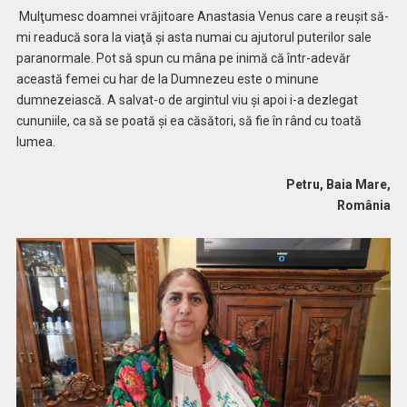
Mulţumesc doamnei vrăjitoare Anastasia Venus care a reuşit să-
mi readucă sora la viaţă şi asta numai cu ajutorul puterilor sale
paranormale. Pot să spun cu mâna pe inimă că într-adevăr
această femei cu har de la Dumnezeu este o minune
dumnezeiască. A salvat-o de argintul viu și apoi i-a dezlegat
cununiile, ca să se poată și ea căsători, să fie în rând cu toată
lumea.
Petru, Baia Mare,
România