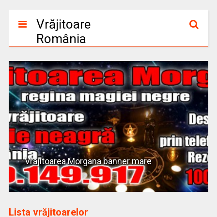
Vrăjitoare
România
Vrajitoarea Morgana banner mare
Lista vrăjitoarelor