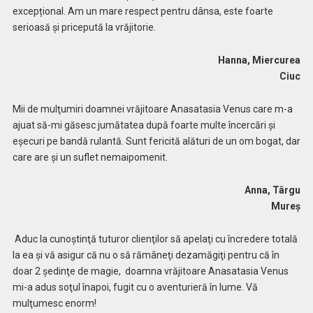
excepțional. Am un mare respect pentru dânsa, este foarte
serioasă și pricepută la vrăjitorie.
Hanna, Miercurea
Ciuc
Mii de mulţumiri doamnei vrăjitoare Anasatasia Venus care m-a
ajuat să-mi găsesc jumătatea după foarte multe încercări și
eșecuri pe bandă rulantă. Sunt fericită alături de un om bogat, dar
care are și un suflet nemaipomenit.
Anna, Târgu
Mureș
Aduc la cunoştinţă tuturor clienţilor să apelaţi cu încredere totală
la ea și vă asigur că nu o să rămâneţi dezamăgiţi pentru că în
doar 2 şedinţe de magie, doamna vrăjitoare Anasatasia Venus
mi-a adus soţul înapoi, fugit cu o aventurieră în lume. Vă
mulţumesc enorm!