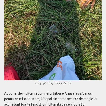
copyright vrajitoarea Venus
Aduc mii de mulţumiri domnei vrăjitoare Anasatasia Venus
pentru că mi-a adus soţul înapoi din prima şedinţă de magie iar
acum sunt foarte fericită şi mulţumită de serviciul său