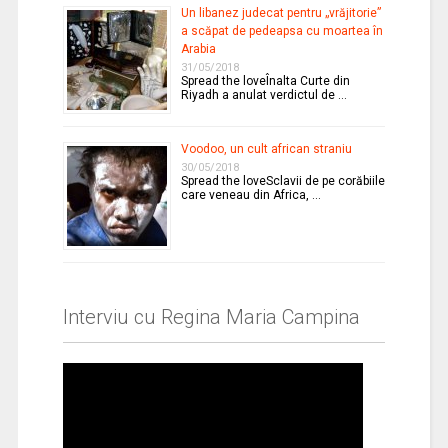
Un libanez judecat pentru „vrăjitorie”
a scăpat de pedeapsa cu moartea în
Arabia
31/05/2018
Spread the loveÎnalta Curte din
Riyadh a anulat verdictul de …
Voodoo, un cult african straniu
30/05/2018
Spread the loveSclavii de pe corăbiile
care veneau din Africa, …
Interviu cu Regina Maria Campina