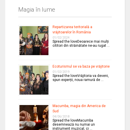
Magia în lume
Repartizarea teritorială a
vrăjitoarelor în România
01/02/2024
Spread the loveDeoarece mai mulți
cititori din străinătate ne-au rugat …
Ecoturismul se va baza pe vrăjitorie
01/02/2019
Spread the loveVrăjitoria va deveni,
spun experții, noua ramură de …
Macumba, magia din America de
Sud
04/06/2018
Spread the loveMacumba
desemnează nu numai un
instrument muzical, ci …