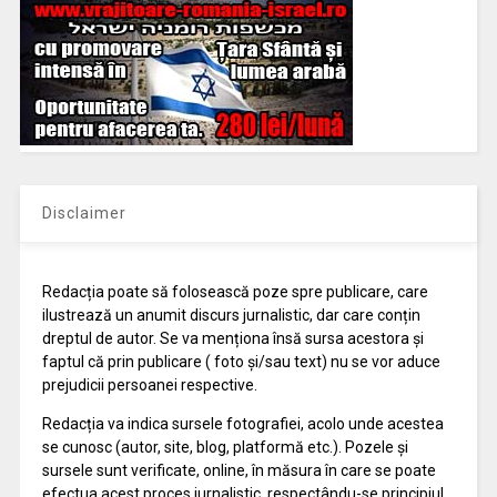
Disclaimer
Redacția poate să folosească poze spre publicare, care
ilustrează un anumit discurs jurnalistic, dar care conțin
dreptul de autor. Se va menționa însă sursa acestora și
faptul că prin publicare ( foto și/sau text) nu se vor aduce
prejudicii persoanei respective.
Redacția va indica sursele fotografiei, acolo unde acestea
se cunosc (autor, site, blog, platformă etc.). Pozele și
sursele sunt verificate, online, în măsura în care se poate
efectua acest proces jurnalistic, respectându-se principiul