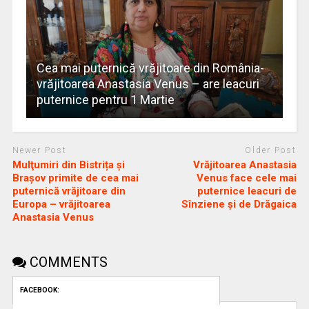
Cea mai puternică vrăjitoare din România-
vrăjitoarea Anastasia Venus – are leacuri
puternice pentru 1 Martie
Newer Post
Older Post
Mulţumiri din Bistrița și
Vrăjitoarea Anastasia
Brașov primite de cea mai
Venus face cele mai
puternică vrăjitoare din
puternice leacuri de
Europa – vrăjitoarea
Sînziene și de Drăgaica
Anastasia Venus
COMMENTS
FACEBOOK: