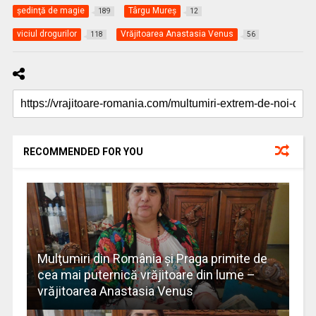
şedinţă de magie
Târgu Mureş
189
12
viciul drogurilor
Vrăjitoarea Anastasia Venus
118
56
RECOMMENDED FOR YOU
Mulţumiri din România și Praga primite de
cea mai puternică vrăjitoare din lume –
vrăjitoarea Anastasia Venus