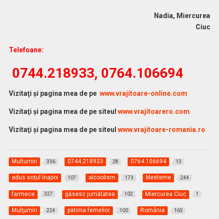
Nadia, Miercurea
Ciuc
Telefoane:
0744.218933, 0764.106694
Vi
zitaţi şi pagina mea de pe
www.vrajitoare-online.com
Vizitaţi şi pagina mea de pe siteul
www.vrajitoarero.com
Vizitaţi şi pagina mea de pe siteul
www.vrajitoare-romania.ro
Multumiri
0744.218933
0764.106694
336
28
13
adus soţul înapoi
alcoolism
blesteme
107
173
244
farmece
găsesc jumătatea
Miercurea Ciuc
327
102
1
Mulţumiri
patima femeilor
România
224
100
165