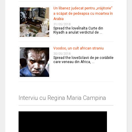
Un libanez judecat pentru „vrăjitorie”
a scăpat de pedeapsa cu moartea în
Arabia
31/05/2018
Spread the loveÎnalta Curte din
Riyadh a anulat verdictul de …
Voodoo, un cult african straniu
30/05/2018
Spread the loveSclavii de pe corăbiile
care veneau din Africa, …
Interviu cu Regina Maria Campina