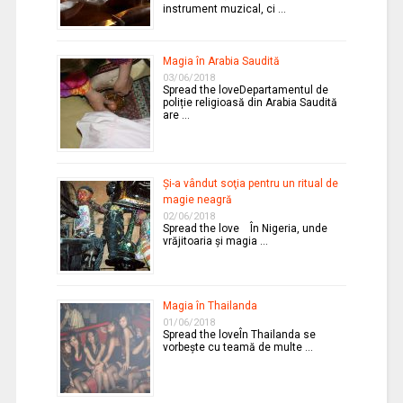
instrument muzical, ci …
Magia în Arabia Saudită
03/06/2018
Spread the loveDepartamentul de
poliție religioasă din Arabia Saudită
are …
Şi-a vândut soţia pentru un ritual de
magie neagră
02/06/2018
Spread the love În Nigeria, unde
vrăjitoaria şi magia …
Magia în Thailanda
01/06/2018
Spread the loveÎn Thailanda se
vorbeşte cu teamă de multe …