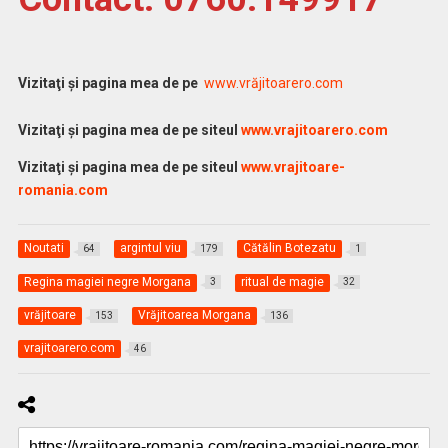
Vi
zitaţi şi pagina mea de pe
www.vrăjitoarero.com
Vizitaţi şi pagina mea de pe siteul
www.vrajitoarero.com
Vizitaţi şi pagina mea de pe siteul
www.vrajitoare-
romania.com
Noutati
argintul viu
Cătălin Botezatu
64
179
1
Regina magiei negre Morgana
ritual de magie
3
32
vrăjitoare
Vrăjitoarea Morgana
153
136
vrajitoarero.com
46