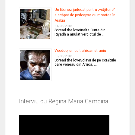
Un libanez judecat pentru „vrăjitorie”
a scăpat de pedeapsa cu moartea în
Arabia
31/05/2018
Spread the loveÎnalta Curte din
Riyadh a anulat verdictul de …
Voodoo, un cult african straniu
30/05/2018
Spread the loveSclavii de pe corăbiile
care veneau din Africa, …
Interviu cu Regina Maria Campina