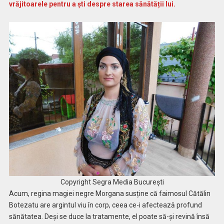
vrăjitoarele pentru a ști despre starea sănătății lui.
Copyright Segra Media București
Acum, regina magiei negre Morgana susține că faimosul Cătălin
Botezatu are argintul viu în corp, ceea ce-i afectează profund
sănătatea. Deși se duce la tratamente, el poate să-și revină însă