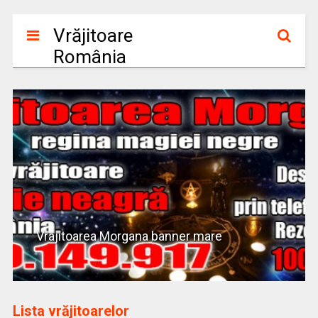
Vrăjitoare
România
Vrajitoarea Morgana banner mare
Lista vrăjitoarelor