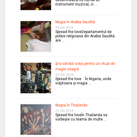
instrument muzical, ci …
Magia în Arabia Saudită
03/06/2018
Spread the loveDepartamentul de
poliție religioasă din Arabia Saudită
are …
Şi-a vândut soţia pentru un ritual de
magie neagră
02/06/2018
Spread the love În Nigeria, unde
vrăjitoaria şi magia …
Magia în Thailanda
01/06/2018
Spread the loveÎn Thailanda se
vorbeşte cu teamă de multe …