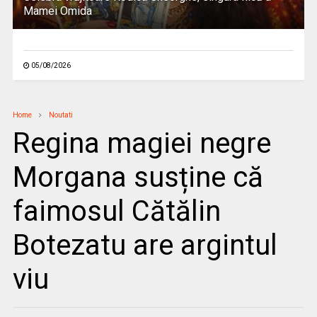
Mamei Omida
05/08/2026
Home
Noutati
Regina magiei negre
Morgana susține că
faimosul Cătălin
Botezatu are argintul
viu