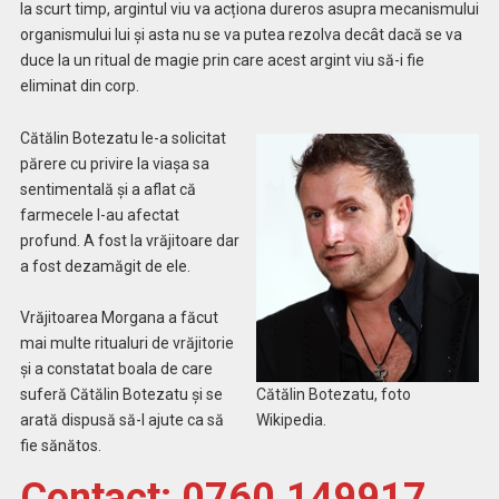
la scurt timp, argintul viu va acționa dureros asupra mecanismului
organismului lui și asta nu se va putea rezolva decât dacă se va
duce la un ritual de magie prin care acest argint viu să-i fie
eliminat din corp.
Cătălin Botezatu le-a solicitat
părere cu privire la viașa sa
sentimentală și a aflat că
farmecele l-au afectat
profund. A fost la vrăjitoare dar
a fost dezamăgit de ele.
Vrăjitoarea Morgana a făcut
mai multe ritualuri de vrăjitorie
și a constatat boala de care
Cătălin Botezatu, foto
suferă Cătălin Botezatu și se
Wikipedia.
arată dispusă să-l ajute ca să
fie sănătos.
Contact
: 0760.149917