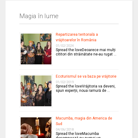
Magia în lume
Repartizarea teritorială a
vrăjitoarelor în România
01/02/2024
Spread the loveDeoarece mai mulți
cititori din străinătate ne-au rugat …
Ecoturismul se va baza pe vrăjitorie
01/02/2019
Spread the loveVrăjitoria va deveni,
spun experții, noua ramură de …
Macumba, magia din America de
Sud
04/06/2018
Spread the loveMacumba
desemnează nu numai un