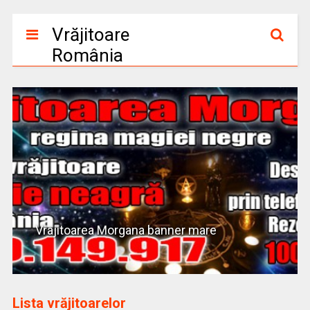
Vrăjitoare
România
Vrajitoarea Morgana banner mare
Lista vrăjitoarelor