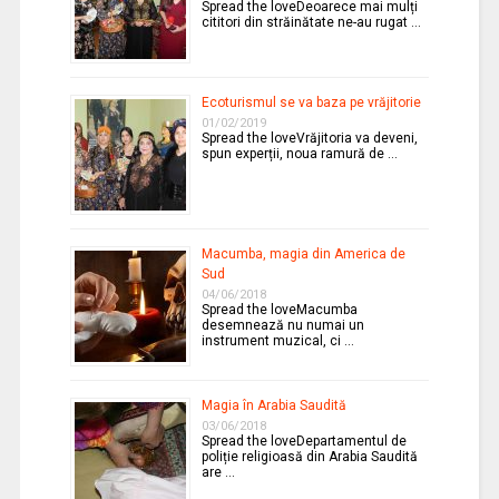
Spread the loveDeoarece mai mulți
cititori din străinătate ne-au rugat …
Ecoturismul se va baza pe vrăjitorie
01/02/2019
Spread the loveVrăjitoria va deveni,
spun experții, noua ramură de …
Macumba, magia din America de
Sud
04/06/2018
Spread the loveMacumba
desemnează nu numai un
instrument muzical, ci …
Magia în Arabia Saudită
03/06/2018
Spread the loveDepartamentul de
poliție religioasă din Arabia Saudită
are …