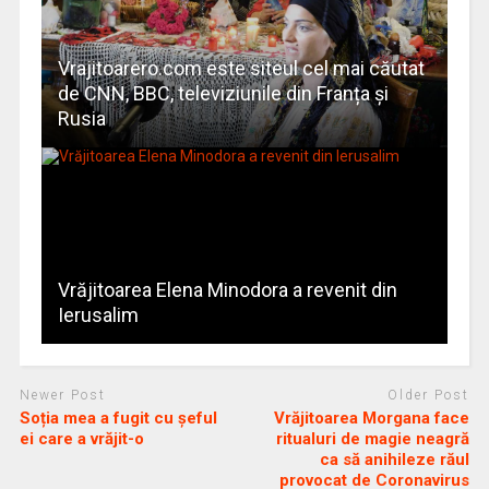
Vrajitoarero.com este siteul cel mai căutat
de CNN, BBC, televiziunile din Franța și
Rusia
Vrăjitoarea Elena Minodora a revenit din
Ierusalim
Newer Post
Older Post
Soția mea a fugit cu șeful
Vrăjitoarea Morgana face
ei care a vrăjit-o
ritualuri de magie neagră
ca să anihileze răul
provocat de Coronavirus