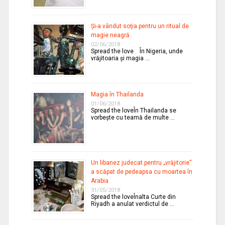
Şi-a vândut soţia pentru un ritual de
magie neagră
02/06/2018
Spread the love În Nigeria, unde
vrăjitoaria şi magia …
Magia în Thailanda
01/06/2018
Spread the loveÎn Thailanda se
vorbeşte cu teamă de multe …
Un libanez judecat pentru „vrăjitorie”
a scăpat de pedeapsa cu moartea în
Arabia
31/05/2018
Spread the loveÎnalta Curte din
Riyadh a anulat verdictul de …