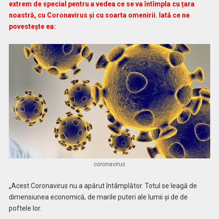
extrem de special pentru a vedea ce se va întîmpla cu țara
noastră, cu Coronavirus și cu soarta omenirii. Iată ce ne
povestește ea:
coronavirus
„Acest Coronavirus nu a apărut întâmplător. Totul se leagă de
dimensiunea economică, de marile puteri ale lumii și de de
poftele lor.