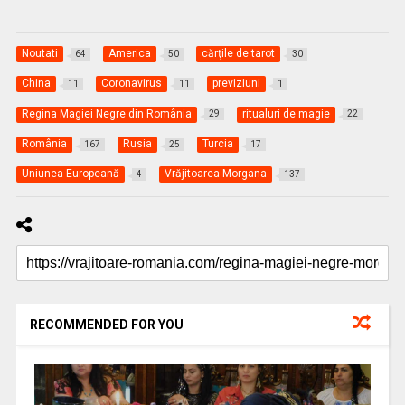
Noutati
America
cărţile de tarot
64
50
30
China
Coronavirus
previziuni
11
11
1
Regina Magiei Negre din România
ritualuri de magie
29
22
România
Rusia
Turcia
167
25
17
Uniunea Europeană
Vrăjitoarea Morgana
4
137
RECOMMENDED FOR YOU