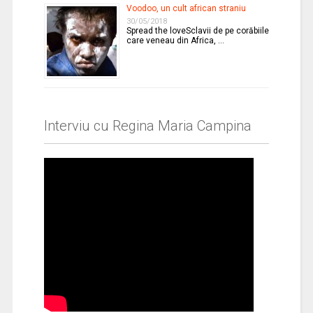
Voodoo, un cult african straniu
30/05/2018
Spread the loveSclavii de pe corăbiile
care veneau din Africa, …
Interviu cu Regina Maria Campina