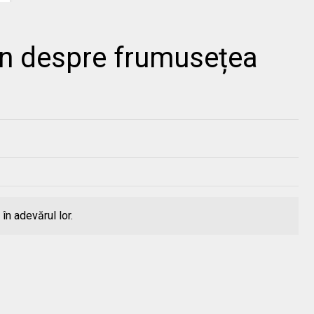
jn despre frumusețea
 în adevărul lor.