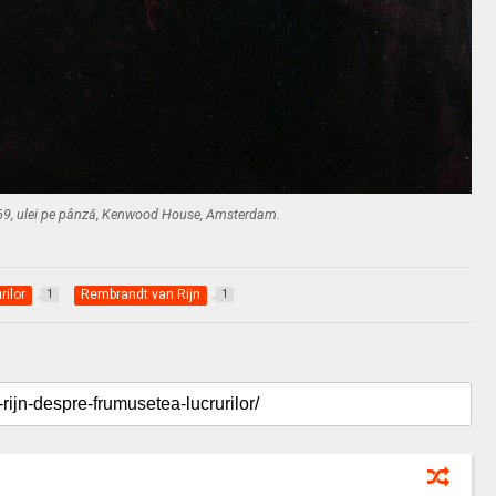
1669, ulei pe pânză, Kenwood House, Amsterdam.
rilor
Rembrandt van Rijn
1
1