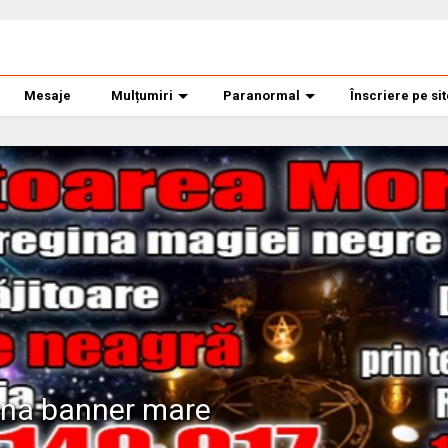
Mesaje
Mulțumiri
Paranormal
Înscriere pe si
ana banner mare