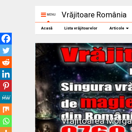
Vrăjitoare România
MENU
Acasă
Lista vrăjitoarelor
Articole
Vrajitoarea Morg