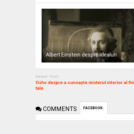
Albert Einstein despre idealuri
Newer Post
Osho despre a cunoaşte misterul interior al fii
tale
COMMENTS
FACEBOOK: