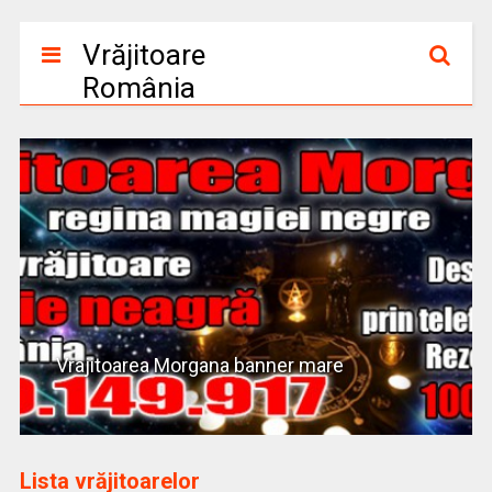
Vrăjitoare
România
Vrajitoarea Morgana banner mare
Lista vrăjitoarelor