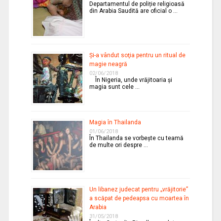
Departamentul de poliție religioasă
din Arabia Saudită are oficial o …
Şi-a vândut soţia pentru un ritual de
magie neagră
02/06/2018
În Nigeria, unde vrăjitoaria şi
magia sunt cele …
Magia în Thailanda
01/06/2018
În Thailanda se vorbeşte cu teamă
de multe ori despre …
Un libanez judecat pentru „vrăjitorie”
a scăpat de pedeapsa cu moartea în
Arabia
31/05/2018