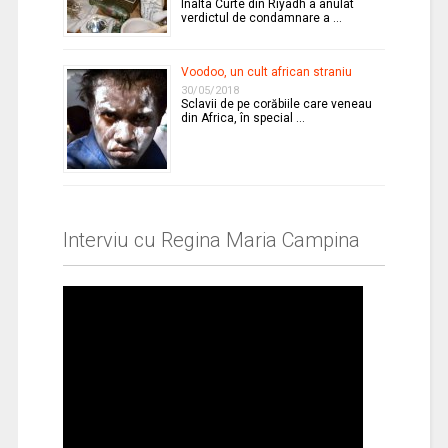
Înalta Curte din Riyadh a anulat
verdictul de condamnare a …
Voodoo, un cult african straniu
30/05/2018
Sclavii de pe corăbiile care veneau
din Africa, în special …
Interviu cu Regina Maria Campina