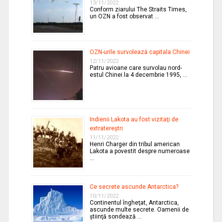
13/11/2022
Conform ziarului The Straits Times,
un OZN a fost observat …
OZN-urile survolează capitala Chinei
12/11/2022
Patru avioane care survolau nord-
estul Chinei la 4 decembrie 1995, …
Indienii Lakota au fost vizitaţi de
extratereştri
11/11/2022
Henri Charger din tribul american
Lakota a povestit despre numeroase
…
Ce secrete ascunde Antarctica?
10/11/2022
Continentul îngheţat, Antarctica,
ascunde multe secrete. Oamenii de
ştiinţă sondează …