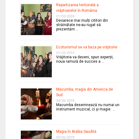
Repartizarea teritorială a
vrăjitoarelor în România
01/02/2024
Deoarece mai mulți cititori din
străinătate ne-au rugat să
prezentăm …
Ecoturismul se va baza pe vrăjitorie
01/02/2019
Vrăjitoria va deveni, spun experții,
noua ramură de succes a …
Macumba, magia din America de
Sud
04/06/2018
Macumba desemnează nu numai un
instrument muzical, ci și magie. …
Magia în Arabia Saudită
03/06/2018