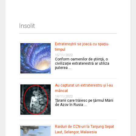
Insolit
Extratereştrii se joacă cu spaţiu-
timpul
15/11/2022
Conform oamenilor de ştiinţă, o
civilizaţie extraterestră ar utiliza
puterea …
Au capturat un extraterestru şi l-au
mâncat
14/11/2022
Ţăranii care trăiesc pe ţărmul Mării
de Azov în Rusia …
Raiduri de OZN-uri la Tanjung Sepat
Laut, Selangor, Malaiesia