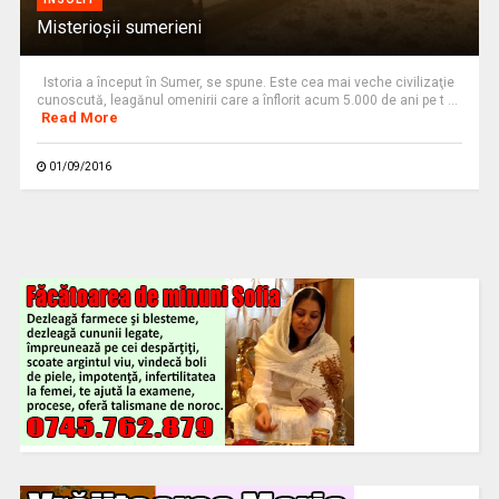
Misterioşii sumerieni
Istoria a început în Sumer, se spune. Este cea mai veche civilizaţie
cunoscută, leagănul omenirii care a înflorit acum 5.000 de ani pe t ...
Read More
01/09/2016