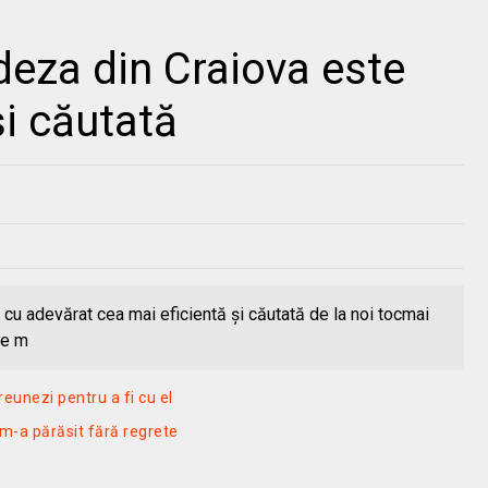
deza din Craiova este
şi căutată
cu adevărat cea mai eficientă şi căutată de la noi tocmai
de m
eunezi pentru a fi cu el
i m-a părăsit fără regrete