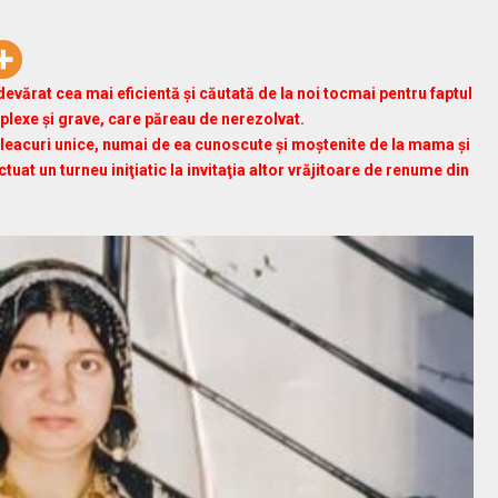
vărat cea mai eficientă şi căutată de la noi tocmai pentru faptul
plexe şi grave, care păreau de nerezolvat.
leacuri unice, numai de ea cunoscute şi moştenite de la mama şi
ctuat un turneu iniţiatic la invitaţia altor vrăjitoare de renume din