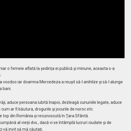
ar o femeie aflată la şedinţa ei publică şi minune, aceasta s-a
.
agia voodoo iar doamna Mercedeza a reuşit să-l anihilze şi să-l alunge
a bani.
i, aduce persoana iubită înapoi, dezleagă cununiile legate, aduce
 cum ar fi băutura, drogurile şi jocurile de noroc etc.
de top din România şi recunoscută în Ţara Sfântă.
pănă al vieţii dvs., dacă vi se întâmplă lucruri ciudate şi de
ci vă invit să mă căutaţi.