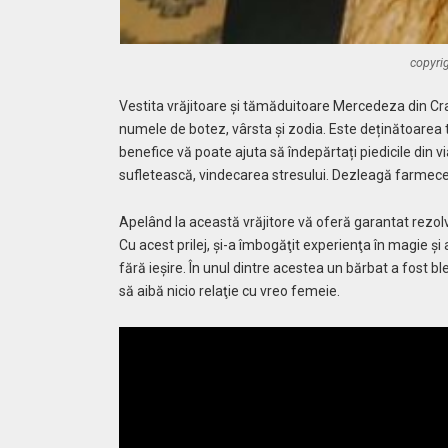
copyri
Vestita vrăjitoare şi tămăduitoare Mercedeza din Cr
numele de botez, vârsta şi zodia. Este deținătoarea t
benefice vă poate ajuta să îndepărtați piedicile din vi
sufletească, vindecarea stresului. Dezleagă farmece
Apelând la această vrăjitore vă oferă garantat rezolvă
Cu acest prilej, şi-a îmbogăţit experienţa în magie şi 
fără ieşire. În unul dintre acestea un bărbat a fost ble
să aibă nicio relaţie cu vreo femeie.