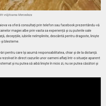
ght vrăjitoarea Mercedeza
aiova va oferă consultați prin telefon sau facebook prezentându-vă
ainelor magiei albe prin vasta sa experiență şi cu puterile sale
aţă, decepțiile, iubirile neîmplinite, descântă pentru dragoste, liniște
 şi blesteme.
ri pentru care își asumă responsabilitatea, chiar şi de la distanţă.
a rezolvat în direct cazurile unor oameni aflaţi într-o situaţie aparent
stemat şi nu putea să aibă linişte în nicio zi, nu se putea căsători şi