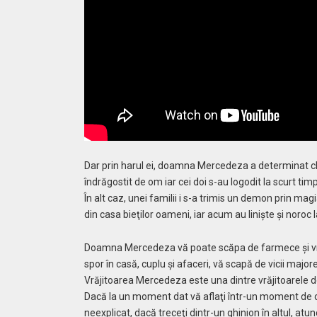
Dar prin harul ei, doamna Mercedeza a determinat chi
îndrăgostit de om iar cei doi s-au logodit la scurt timp
În alt caz, unei familii i s-a trimis un demon prin m
din casa bieţilor oameni, iar acum au linişte şi noroc l
Doamna Mercedeza vă poate scăpa de farmece şi vrăj
spor în casă, cuplu şi afaceri, vă scapă de vicii majore
Vrăjitoarea Mercedeza este una dintre vrăjitoarele 
Dacă la un moment dat vă aflaţi într-un moment de cum
neexplicat, dacă treceţi dintr-un ghinion în altul, atun