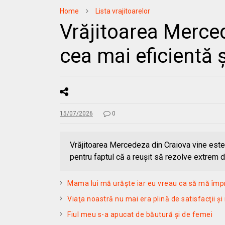
Home
Lista vrajitoarelor
Vrăjitoarea Merce
cea mai eficientă 
15/07/2026
0
Vrăjitoarea Mercedeza din Craiova vine este 
pentru faptul că a reuşit să rezolve extrem 
Mama lui mă urăște iar eu vreau ca să mă împr
Viaţa noastră nu mai era plină de satisfacţii ș
Fiul meu s-a apucat de băutură şi de femei