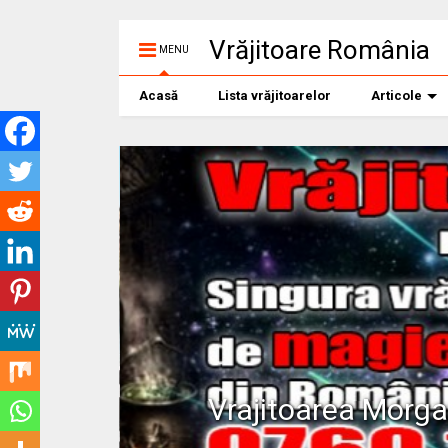
Vrăjitoare România
MENU
Acasă
Lista vrăjitoarelor
Articole
Vrajitoarea Morg