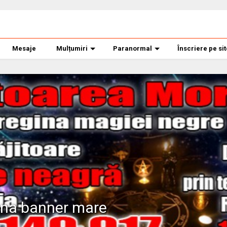
Mesaje
Mulțumiri
Paranormal
Înscriere pe si
ana banner mare