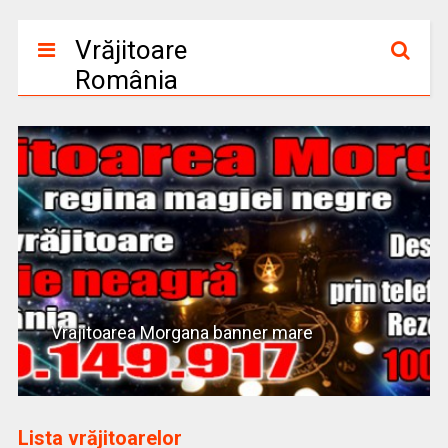
Vrăjitoare
România
Vrajitoarea Morgana banner mare
Lista vrăjitoarelor