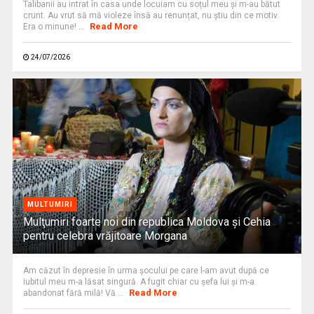
Talibanii au intrat în casa unde locuiam cu soțul meu și m-au bătut
crunt. Au vrut să mă violeze însă au renunțat, nu știu din ce motiv.
Read More
Era o minune! ...
24/07/2026
MULTUMIRI
Mulţumiri foarte noi din republica Moldova și Cehia
pentru celebra vrăjitoare Morgana
Am căzut în depresie în urma șocului pe care l-am avut după ce
iubitul meu m-a lăsat singură. A fugit chiar cu şefa lui şi m-a
Read More
abandonat fără milă! Vă ...