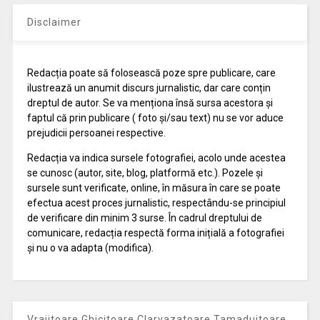
Disclaimer
Redacția poate să folosească poze spre publicare, care
ilustrează un anumit discurs jurnalistic, dar care conțin
dreptul de autor. Se va menționa însă sursa acestora și
faptul că prin publicare ( foto și/sau text) nu se vor aduce
prejudicii persoanei respective.
Redacția va indica sursele fotografiei, acolo unde acestea
se cunosc (autor, site, blog, platformă etc.). Pozele și
sursele sunt verificate, online, în măsura în care se poate
efectua acest proces jurnalistic, respectându-se principiul
de verificare din minim 3 surse. În cadrul dreptului de
comunicare, redacția respectă forma inițială a fotografiei
și nu o va adapta (modifica).
Vrajitoare Ghicitoare Clarvazatoare Tamaduitoare