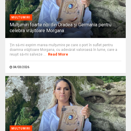
MULTUMIRI
Mulţumiri foarte noi din Oradea și Germania pentru
celebra vrăjitoare Morgana
Ţin să-mi exprim marea mulţumire pe care o port în suflet pentru
doamna vrăjitoare Morgana, cu adevărat valoroasă în lume, care a
Read More
reuşit să-mi salveze ...
04/03/2026
MULTUMIRI