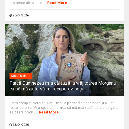
Read More
momente absolut te ...
20/04/2026
MULTUMIRI
Parcă Dumnezeu m-a călăuzit la vrăjitoarea Morgana
ca să mă ajute să-mi recuperez soțul
Eram complet pierdută. Soțul meu a plecat din decembrie și a luat
toate lucrurile. Mi-a spus că nu vrea să mă mai vadă, că are de gând
Read More
să ceară divorț ...
13/04/2026