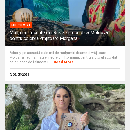
MULTUMIRI
Mulţumiri recente din Rusia și republica Moldova
pentru celebra vrăjitoare Morgana
Aduc și pe această cale mii de mulţumiri doamnei vrăjitoare
Morgana, regina magiei negre din România, pentru ajutorul acordat
Read More
ca să scap de faliment i ...
02/05/2026