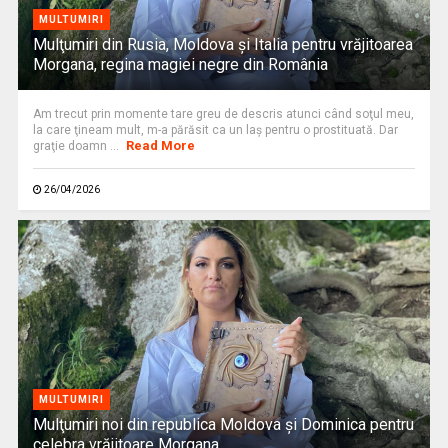
MULTUMIRI
Mulţumiri din Rusia, Moldova și Italia pentru vrăjitoarea
Morgana, regina magiei negre din România
Am trecut prin momente tare greu de descris atunci când soţul meu,
la care ţineam mult, m-a părăsit ca un laş pentru o prostituată. Dar
Read More
graţie doamn ...
26/04/2026
MULTUMIRI
Mulţumiri noi din republica Moldova și Dominica pentru
celebra vrăjitoare Morgana