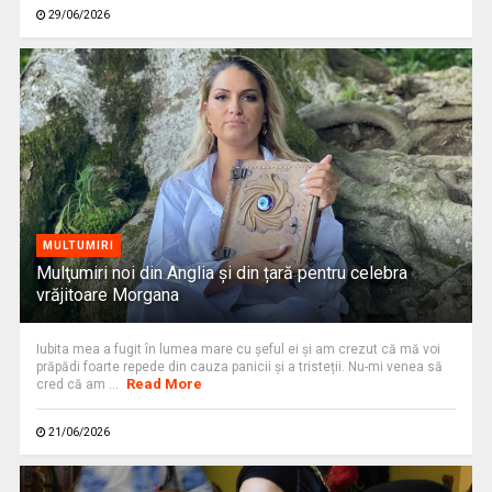
29/06/2026
MULTUMIRI
Mulţumiri noi din Anglia și din țară pentru celebra
vrăjitoare Morgana
Iubita mea a fugit în lumea mare cu şeful ei şi am crezut că mă voi
prăpădi foarte repede din cauza panicii și a tristeții. Nu-mi venea să
Read More
cred că am ...
21/06/2026