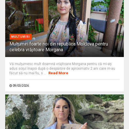
MULTUMIRI
Mulţumiri foarte noi din republica Moldova pentru
celebra vrăjitoare Morgana
Vă mulţumesc mult doamnă vrăjitoare Morgana pentru că mi-aţi
adus soţul înapoi după o despărţire de aproximativ 2 ani care m-au
Read More
făcut să nu mai fiu, s ...
09/03/2026