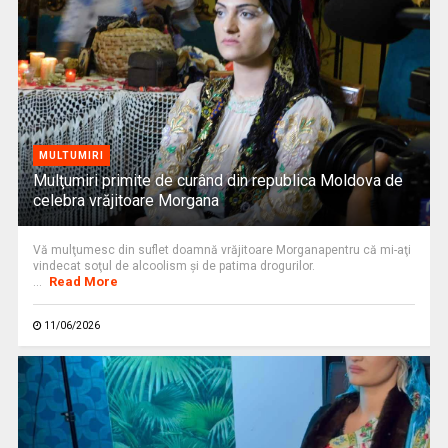
MULTUMIRI
Mulţumiri primite de curând din republica Moldova de
celebra vrăjitoare Morgana
Vă mulţumesc din suflet doamnă vrăjitoare Morganapentru că mi-aţi
vindecat soţul de alcoolism şi de patima drogurilor.
Read More
...
11/06/2026