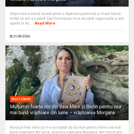
Soţia mea a trecut recent printr-o depresie puternică şi m-am temut
teribil că am s-o pierd. Dar Dumnezeu mi-a ascultat rugăciunile şi am
Read More
apelat la do ...
21/04/2026
MULTUMIRI
Mulţumiri foarte noi din Baia Mare și Berlin pentru cea
mai bună vrăjitoare din lume – vrăjitoarea Morgana
Norocul meu este că m-a acceptat să lucreze pentru mine cea mai
bună vrăjitoare din lume, doamna vrăjitoare Morgana. Am trecut prin