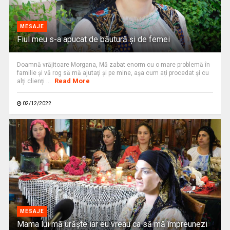
MESAJE
Fiul meu s-a apucat de băutură şi de femei
Doamnă vrăjitoare Morgana, Mă zabat enorm cu o mare problemă în
familie şi vă rog să mă ajutaţi şi pe mine, așa cum ați procedat și cu
Read More
alți clienți ...
02/12/2022
MESAJE
Mama lui mă urăște iar eu vreau ca să mă împreunezi