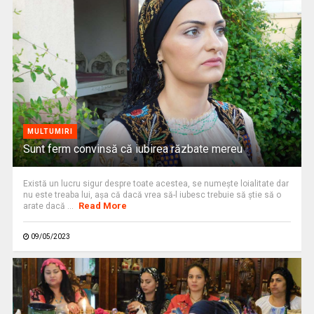
MULTUMIRI
Sunt ferm convinsă că iubirea răzbate mereu
Există un lucru sigur despre toate acestea, se numește loialitate dar
nu este treaba lui, așa că dacă vrea să-l iubesc trebuie să știe să o
Read More
arate dacă ...
09/05/2023