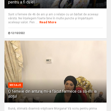
pentru a fi cu el
Sunt o femeie de 46 de ani și am o relație cu un bărbat de aceeași
vârstă. Ne înțelegem foarte bine în multe puncte și împărtășim
Read More
aceleași valori. Pen ...
12/10/2022
MESAJE
O femeie din anturaj mi-a făcut farmece ca să-mi ia
soțul
Bună, stimată doamnă vrăjitoare Morgana! Vă scriu pentru prima