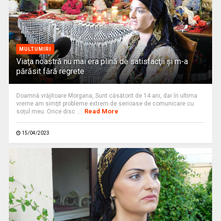
MULTUMIRI
Viaţa noastră nu mai era plină de satisfacţii și m-a
părăsit fără regrete
Doamnă vrăjitoare Morgana, Sunt căsătorit de 14 ani, dar în ultima
vreme am simţit probleme extrem de serioase de comunicare cu
Read More
soțul meu. Orice disc ...
15/04/2023