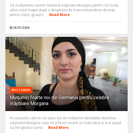
Vă mulţumesc enorm doamnă vrăjitoare Morgana pentru că mi-aţi
adus soţul înapoi după o despărţire de 4 ani extraordinar de triști
Read More
pentru mine, groazni ...
24/01/2026
MULTUMIRI
Mulţumiri foarte noi din Germania pentru celebra
vrăjitoare Morgana
Pe această cale țin să aduc mii de mulţumiri deosebite doamnei
vrăjitoare Morgana care mi-a făcut recent un mare bine şi m-a ajutat
Read More
să îmi găsesc jumă ...