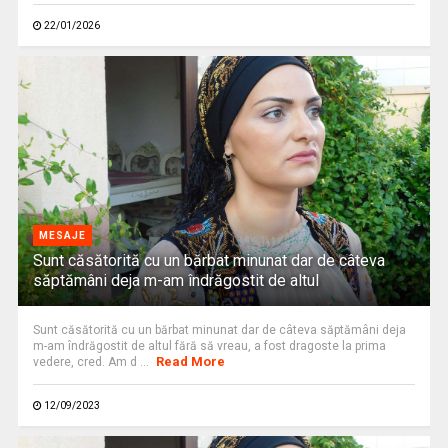
22/01/2026
MESAJE
Sunt căsătorită cu un bărbat minunat dar de câteva
săptămâni deja m-am îndrăgostit de altul
Sunt căsătorită cu un bărbat minunat dar de câteva săptămâni deja
m-am îndrăgostit de altul fără să vreau, a fost dragoste la prima
Read More
vedere, cred. Am d ...
12/09/2023