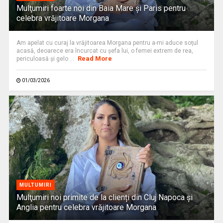
Mulţumiri foarte noi din Baia Mare și Paris pentru
celebra vrăjitoare Morgana
Am apelat cu curaj la vrăjitoarea Morgana pentru a-mi aduce soţul
acasă, deoarece era încurcat cu şefa lui, o femei extrem de rea,
Read More
periculoasă şi gelo ...
01/03/2026
MULTUMIRI
Mulţumiri noi primite de la clienți din Cluj Napoca și
Anglia pentru celebra vrăjitoare Morgana