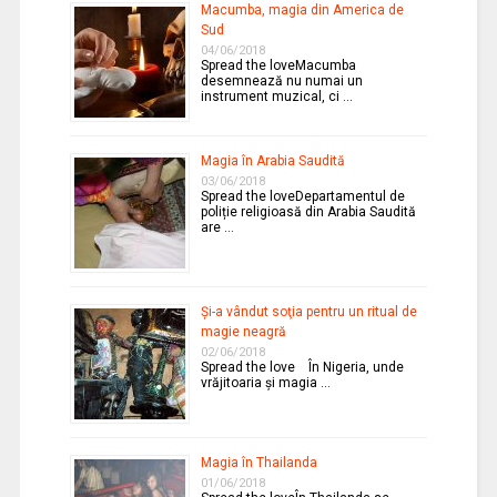
Macumba, magia din America de
Sud
04/06/2018
Spread the loveMacumba
desemnează nu numai un
instrument muzical, ci …
Magia în Arabia Saudită
03/06/2018
Spread the loveDepartamentul de
poliție religioasă din Arabia Saudită
are …
Şi-a vândut soţia pentru un ritual de
magie neagră
02/06/2018
Spread the love În Nigeria, unde
vrăjitoaria şi magia …
Magia în Thailanda
01/06/2018