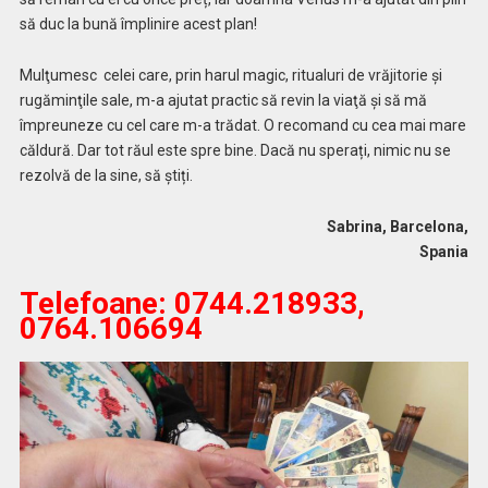
să duc la bună împlinire acest plan!
Mulţumesc celei care, prin harul magic, ritualuri de vrăjitorie şi
rugăminţile sale, m-a ajutat practic să revin la viaţă și să mă
împreuneze cu cel care m-a trădat. O recomand cu cea mai mare
căldură. Dar tot răul este spre bine. Dacă nu sperați, nimic nu se
rezolvă de la sine, să știți.
Sabrina, Barcelona,
Spania
Telefoane:
0744.218933,
0764.106694