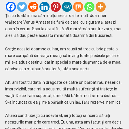
Ţin cu toată inima să-i mulţumesc foarte mult doamnei
vrăjitoare Venus Amastasia fără de care, cu siguranţă, astăzi
eram în ceruri. Soarta a vrut însă să mai rămân printre voi și, mai
ales, să dau peste această minunată doamnă din București.
Graţie acestei doamne cu har, am reuşit să trec cu brio peste o
mare cumpănă din viaţa mea şi să înving toate piedicile pe care
mi le-a adus destinul, dar în special o mare dușmancă de-a mea,
cândva cea mai bună prietenă, iată ironia sorții.
Ah, am fost trădată în dragoste de către un bărbat rău, neserios,
imprevizibil, care mi-a adus multă multă suferinţă şi tristeţe în
viaţă. De ce l-am suportat, oare? Mă bătea mult şi m-a distrus….
S-a încurcat cu ea și m-a părăsit ca un laș, fără rezerve, nemilos.
Atunci când iubeşti cu adevărat, ierţi totuși şi încerci să uiţi
necazurile mari prin care treci. Eu una, asta am făcut și am decis
să remân cu el cu orice preț, iar doamna Venus m-a ajutat din plin