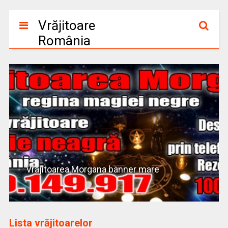
Vrăjitoare
România
Vrajitoarea Morgana banner mare
Lista vrăjitoarelor