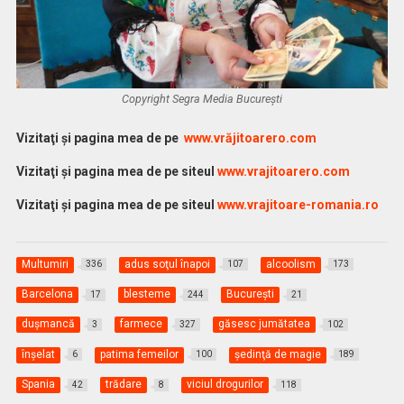
Copyright Segra Media București
Vi
zitaţi şi pagina mea de pe
www.vrăjitoarero.com
Vizitaţi şi pagina mea de pe siteul
www.vrajitoarero.com
Vizitaţi şi pagina mea de pe siteul
www.vrajitoare-romania.ro
Multumiri
adus soţul înapoi
alcoolism
336
107
173
Barcelona
blesteme
Bucureşti
17
244
21
duşmancă
farmece
găsesc jumătatea
3
327
102
înşelat
patima femeilor
şedinţă de magie
6
100
189
Spania
trădare
viciul drogurilor
42
8
118