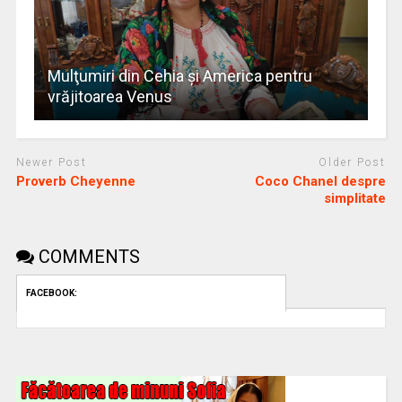
Mulţumiri din Cehia și America pentru
vrăjitoarea Venus
Newer Post
Older Post
Proverb Cheyenne
Coco Chanel despre
simplitate
COMMENTS
FACEBOOK: