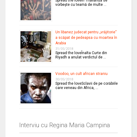
Spread the loveÎn Thailanda se
vorbeşte cu teamă de multe …
Un libanez judecat pentru „vrăjitorie”
a scăpat de pedeapsa cu moartea în
Arabia
31/05/2018
Spread the loveÎnalta Curte din
Riyadh a anulat verdictul de …
Voodoo, un cult african straniu
30/05/2018
Spread the loveSclavii de pe corăbiile
care veneau din Africa, …
Interviu cu Regina Maria Campina