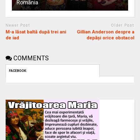
România
Newer Post
Older Post
M-a lăsat baltă după trei ani
Gillian Anderson despre a
de iad
depăși orice obstacol
COMMENTS
FACEBOOK: