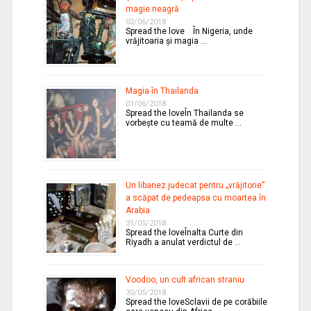
magie neagră
02/06/2018
Spread the love În Nigeria, unde
vrăjitoaria şi magia …
Magia în Thailanda
01/06/2018
Spread the loveÎn Thailanda se
vorbeşte cu teamă de multe …
Un libanez judecat pentru „vrăjitorie”
a scăpat de pedeapsa cu moartea în
Arabia
31/05/2018
Spread the loveÎnalta Curte din
Riyadh a anulat verdictul de …
Voodoo, un cult african straniu
30/05/2018
Spread the loveSclavii de pe corăbiile