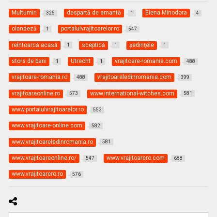
Multumiri
despartă de amantă
Elena Minodora
325
1
4
olandeză
portalulvrajitoarelor.ro
1
547
reîntoarcă acasă
sceptică
şedinţele
1
1
1
stors de bani
Utrecht
vrajitoare-romania.com
1
1
488
vrajitoare-romania.ro
vrajitoareledinromania.com
488
399
vrajitoareonline.ro
www.international-witches.com
573
581
www.portalulvrajitoarelor.ro
553
www.vrajitoare-online.com
582
www.vrajitoareledinromania.ro
581
www.vrajitoareonline.ro/
www.vrajitoarero.com
547
688
www.vrajitoarero.ro
576