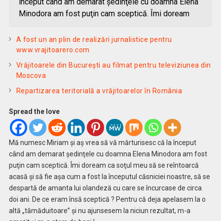
început când am demarat şedinţele cu doamna Elena
Minodora am fost puţin cam sceptică. Îmi doream
A fost un an plin de realizări jurnalistice pentru
www.vrajitoarero.com
Vrăjitoarele din București au filmat pentru televiziunea din
Moscova
Repartizarea teritorială a vrăjitoarelor în România
Spread the love
Mă numesc Miriam şi aş vrea să vă mărturisesc că la început
când am demarat şedinţele cu doamna Elena Minodora am fost
puţin cam sceptică. Îmi doream ca soţul meu să se reîntoarcă
acasă şi să fie aşa cum a fost la începutul căsniciei noastre, să se
despartă de amanta lui olandeză cu care se încurcase de circa
doi ani. De ce eram însă sceptică ? Pentru că deja apelasem la o
altă „tămăduitoare” şi nu ajunsesem la niciun rezultat, m-a