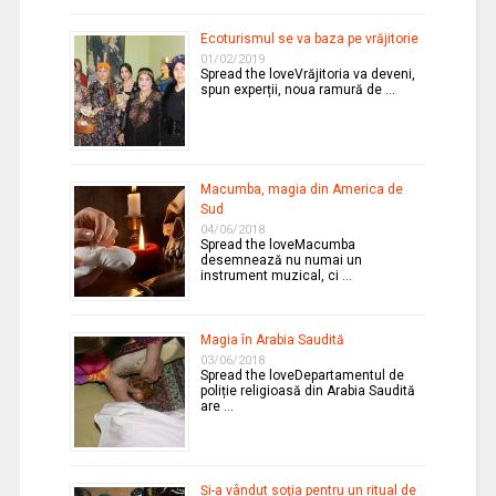
Ecoturismul se va baza pe vrăjitorie
01/02/2019
Spread the loveVrăjitoria va deveni,
spun experții, noua ramură de …
Macumba, magia din America de
Sud
04/06/2018
Spread the loveMacumba
desemnează nu numai un
instrument muzical, ci …
Magia în Arabia Saudită
03/06/2018
Spread the loveDepartamentul de
poliție religioasă din Arabia Saudită
are …
Şi-a vândut soţia pentru un ritual de