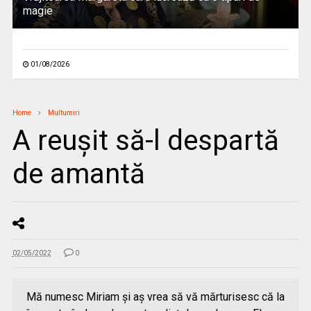
magie
01/08/2026
Home
Multumiri
A reuşit să-l despartă
de amantă
02/05/2022
0
Mă numesc Miriam şi aş vrea să vă mărturisesc că la