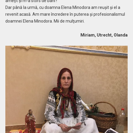
ameţit şi m-a stors de bani !
Dar până la urmă, cu doamna Elena Minodora am reuşit şi el a
revenit acasă. Am mare încredere în puterea şi profesionalismul
doamnei Elena Minodora. Mii de mulţumiri.
Miriam, Utrecht, Olanda