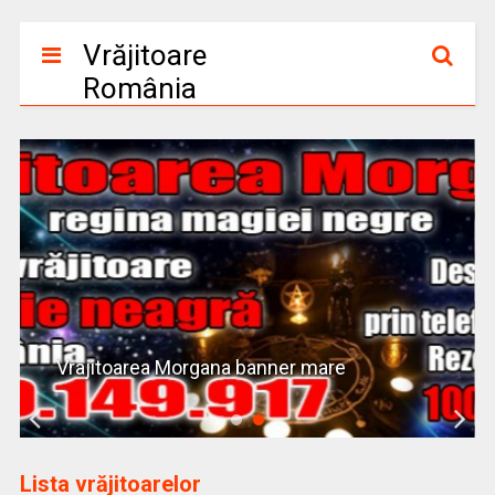
Vrăjitoare
România
Vrajitoarea Morgana banner mare
Lista vrăjitoarelor