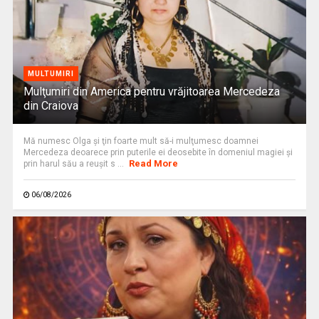
MULTUMIRI
Mulţumiri din America pentru vrăjitoarea Mercedeza
din Craiova
Mă numesc Olga şi ţin foarte mult să-i mulţumesc doamnei
Mercedeza deoarece prin puterile ei deosebite în domeniul magiei şi
Read More
prin harul său a reuşit s ...
06/08/2026