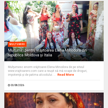
MULTUMIRI
Mulţumiri pentru vrăjitoarea Elena Minodora din
republica Moldova și Italia
Mulţumesc enorm vrăjitoarei Elena Minodora de pe siteul
www.vrajitoarero.com care a reuşit să mă scape de droguri,
Read More
impotenţă şi de patima alcoolului. ...
03/08/2026