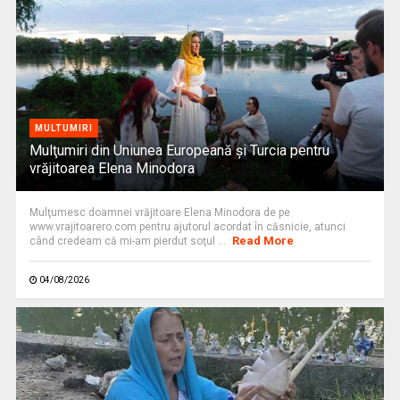
MULTUMIRI
Mulţumiri din Uniunea Europeană și Turcia pentru
vrăjitoarea Elena Minodora
Mulţumesc doamnei vrăjitoare Elena Minodora de pe
www.vrajitoarero.com pentru ajutorul acordat în căsnicie, atunci
Read More
când credeam că mi-am pierdut soţul ...
04/08/2026