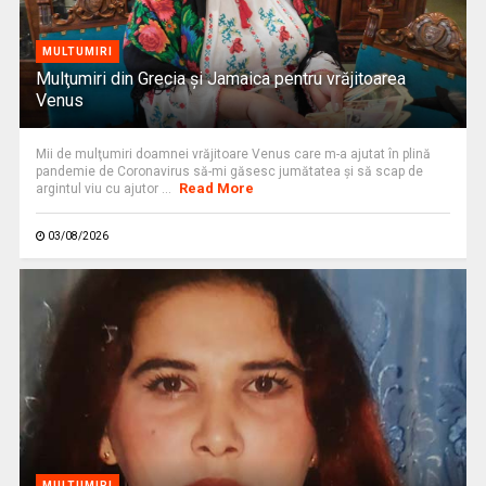
MULTUMIRI
Mulţumiri din Grecia și Jamaica pentru vrăjitoarea
Venus
Mii de mulţumiri doamnei vrăjitoare Venus care m-a ajutat în plină
pandemie de Coronavirus să-mi găsesc jumătatea şi să scap de
Read More
argintul viu cu ajutor ...
03/08/2026
MULTUMIRI