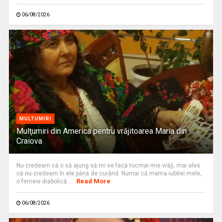
06/08/2026
MULTUMIRI
Mulţumiri din America pentru vrăjitoarea Maria din
Craiova
Nu credeam că o să ajung să mi se facă tocmai mie vrăji, mai ales
că nu credeam în ele până de curând. Numai că mama iubitei mele,
Read More
o femeie diabolică ...
06/08/2026