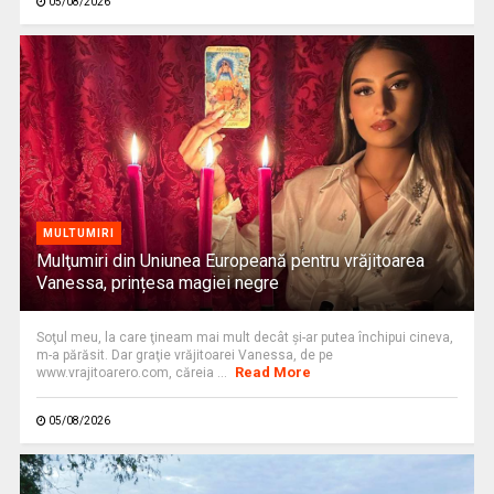
05/08/2026
MULTUMIRI
Mulţumiri din Uniunea Europeană pentru vrăjitoarea
Vanessa, prințesa magiei negre
Soţul meu, la care ţineam mai mult decât și-ar putea închipui cineva,
m-a părăsit. Dar graţie vrăjitoarei Vanessa, de pe
Read More
www.vrajitoarero.com, căreia ...
05/08/2026