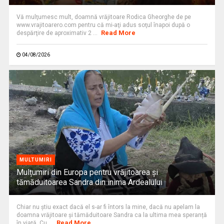
Vă mulţumesc mult, doamnă vrăjitoare Rodica Gheorghe de pe
www.vrajitoarero.com pentru că mi-aţi adus soţul înapoi după o
Read More
despărţire de aproximativ 2 ...
04/08/2026
MULTUMIRI
Mulțumiri din Europa pentru vrăjitoarea și
tămăduitoarea Sandra din inima Ardealului
Chiar nu știu exact dacă el s-ar fi întors la mine, dacă nu apelam la
doamna vrăjitoare și tămăduitoare Sandra ca la ultima mea speranță
Read More
în viață. Cu ...