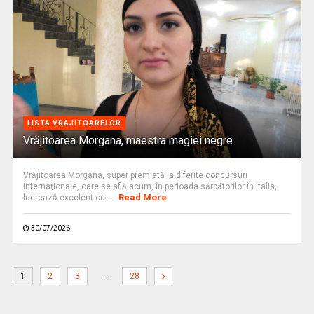
LISTA VRAJITOARELOR
Vrăjitoarea Morgana, maestra magiei negre
Vrăjitoarea Morgana, super premiată la diferite concursuri
internaţionale, care se află acum, în perioada sărbătorilor în Italia,
Read More
lucrează excelent cu ...
30/07/2026
…
1
2
3
28