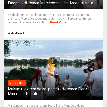
Europa -vrăjitoarea Mercedeza – din Ardeal și Italia
Vă declar că am apelat cu cea mai mare speranţă la doamna
vrăjitoare Mercedeza, cea mai putertnică din Europa, pentru că
Read More
reprezintă o dovadă a calităț ...
05/08/2026
MULTUMIRI
Mulţumiri extrem de noi pentru vrăjitoarea Elena
Minodora din Italia
Mulţumesc mult doamnei vrăjitoare Elena Minodora de pe