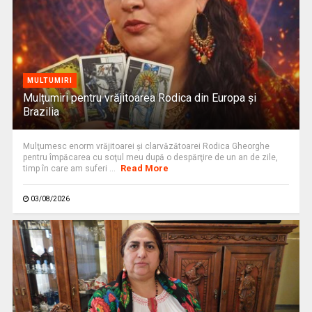
MULTUMIRI
Mulțumiri pentru vrăjitoarea Rodica din Europa și
Brazilia
Mulţumesc enorm vrăjitoarei şi clarvăzătoarei Rodica Gheorghe
pentru împăcarea cu soţul meu după o despărţire de un an de zile,
Read More
timp în care am suferi ...
03/08/2026