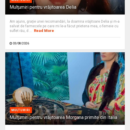
Mulţumiri pentru vrăjitoarea Delia
Am ajuns, graţie unei recomandări, la doamna vrăjitoare Delia şi m-a
salvat de farmecele pe care mi le-a făcut prietena mea, o femeie cu
Read More
suflet rău, d ...
03/08/2026
MULTUMIRI
Mulţumiri pentru vrăjitoarea Morgana primite din Italia