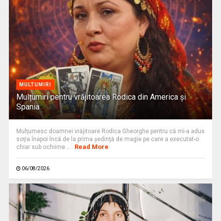
MULTUMIRI
Mulțumiri pentru vrăjitoarea Rodica din America și
Spania
Mulţumesc doamnei vrăjitoare Rodica Gheorghe pentru că mi-a adus
soţia înapoi încă de la prima şedinţă de magie pe care a executat-o
Read More
chiar sub ochiime ...
06/08/2026