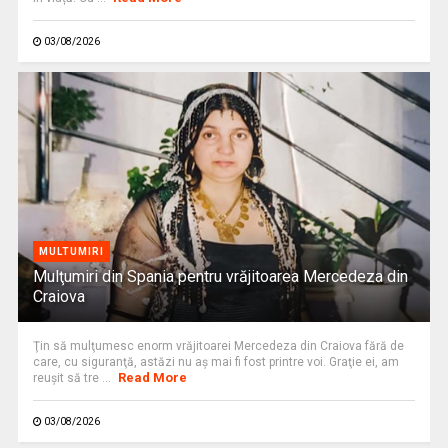
03/08/2026
MULTUMIRI
Mulţumiri din Spania pentru vrăjitoarea Mercedeza din
Craiova
Ţin să mulţumesc enorm vrăjitoarei Mercedeza din Craiova fără de
care, cu siguranţă, astăzi nu aş mai fi fost printre voi. Graţie ei, am
Read More
reuşit să tre ...
03/08/2026