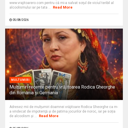
www.vrajitoarero.com pentru că mi-a salvat soţul de viciul teribil al
Read More
alcoolismului iar pe tata ...
05/08/2026
MULTUMIRI
Mulţumiri recente pentru vrăjitoarea Rodica Gheorghe
din România și Germania
Adresez mii de mulţumiri doamnei vrăjitoare Rodica Gheorghe ca m-
a vindecat de impotenţă şi de patima jocurilor de noroc, iar pe soția
Read More
de alcoolism și ...