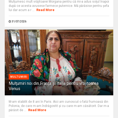
Mulţumesc mult vrăjitoarei Morgana pentru că mi-a adus soţul înapoi
după ce acesta avusese farmece puternice. Mă părăsise pentru şefa
Read More
lui dar acum a r ...
31/07/2026
MULTUMIRI
Mulţumiri noi din Franța și Italia pentru vrăjitoarea
Venus
M-am stabilit de 8 ani în Paris. Aici am cunoscut o fată frumoasă din
Polonia, de care m-am îndrăgostit şi cu care m-am căsătorit. Dar m-a
Read More
părăsit de ...