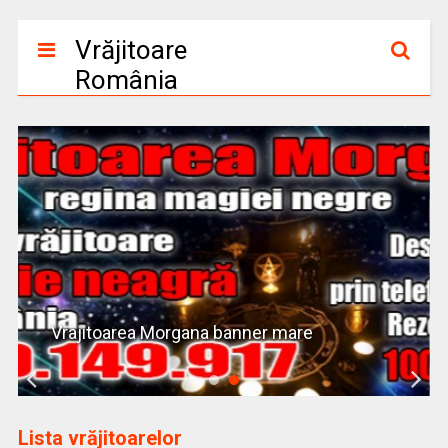
Vrăjitoare
România
Vrajitoarea Morgana banner mare
Lista vrăjitoarelor