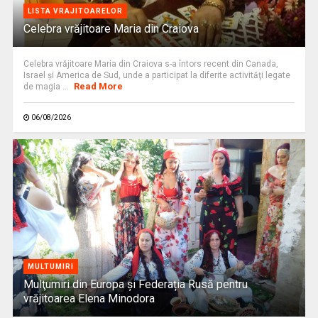
LISTA VRAJITOARELOR
Celebra vrăjitoare Maria din Craiova
Celebra vrăjitoare Maria din Craiova s-a întors recent din Canada,
Israel şi America de Sud, unde a participat la diferite activităţi legate
Read More
de magia ...
06/08/2026
MULTUMIRI
Mulţumiri din Europa și Federația Rusă pentru
vrăjitoarea Elena Minodora