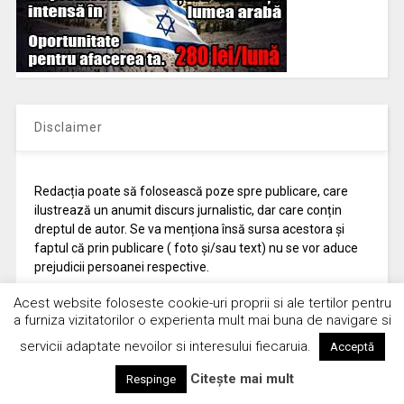
Disclaimer
Redacția poate să folosească poze spre publicare, care
ilustrează un anumit discurs jurnalistic, dar care conțin
dreptul de autor. Se va menționa însă sursa acestora și
faptul că prin publicare ( foto și/sau text) nu se vor aduce
prejudicii persoanei respective.
Redacția va indica sursele fotografiei, acolo unde acestea
Acest website foloseste cookie-uri proprii si ale tertilor pentru
se cunosc (autor, site, blog, platformă etc.). Pozele și
a furniza vizitatorilor o experienta mult mai buna de navigare si
sursele sunt verificate, online, în măsura în care se poate
servicii adaptate nevoilor si interesului fiecaruia.
Acceptă
efectua acest proces jurnalistic, respectându-se principiul
de verificare din minim 3 surse. În cadrul dreptului de
Citește mai mult
Respinge
comunicare, redacția respectă forma inițială a fotografiei