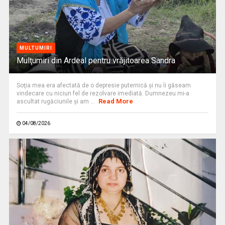
MULTUMIRI
Mulţumiri din Ardeal pentru vrăjitoarea Sandra
Soţia mea era afectată de o depresie puternică şi nu îi găseam
vindecare cu niciun fel de rezolvare imediată. Dumnezeu mi-a
Read More
ascultat rugăciunile şi am ...
04/08/2026