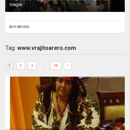
magie
01/08/2026
Tag:
www.vrajitoarero.com
…
1
2
3
28