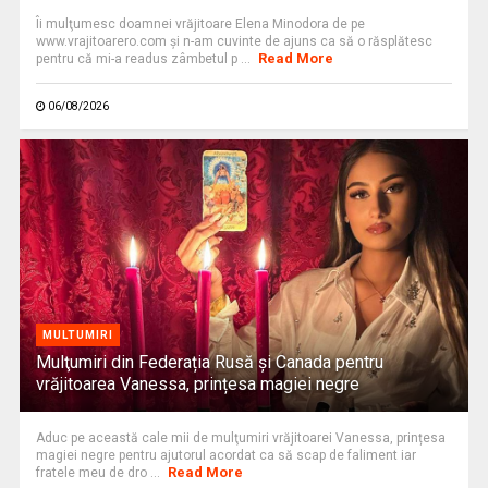
Îi mulţumesc doamnei vrăjitoare Elena Minodora de pe
www.vrajitoarero.com şi n-am cuvinte de ajuns ca să o răsplătesc
Read More
pentru că mi-a readus zâmbetul p ...
06/08/2026
MULTUMIRI
Mulţumiri din Federația Rusă și Canada pentru
vrăjitoarea Vanessa, prințesa magiei negre
Aduc pe această cale mii de mulţumiri vrăjitoarei Vanessa, prințesa
magiei negre pentru ajutorul acordat ca să scap de faliment iar
Read More
fratele meu de dro ...