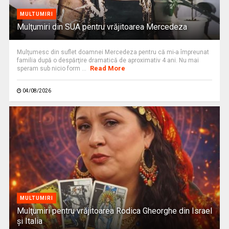
MULTUMIRI
Mulţumiri din SUA pentru vrăjitoarea Mercedeza
Mulţumesc din suflet doamnei Mercedeza pentru că mi-a împreunat
familia după o despărţire dramatică de aproximativ 4 ani. Nu mai
Read More
speram sub nicio form ...
04/08/2026
MULTUMIRI
Mulţumiri pentru vrăjitoarea Rodica Gheorghe din Israel
și Italia