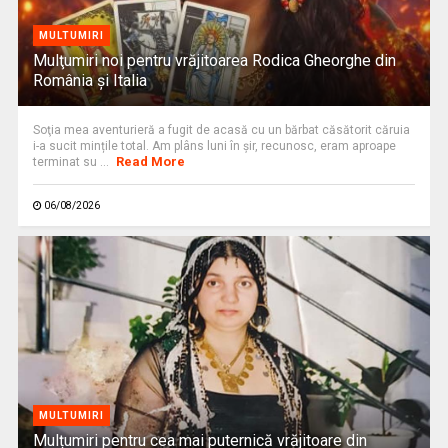
MULTUMIRI
Mulţumiri noi pentru vrăjitoarea Rodica Gheorghe din
România și Italia
Soţia mea aventurieră a fugit de acasă cu un bărbat căsătorit căruia
i-a sucit mințile total. Am plâns luni în șir, recunosc, eram aproape
Read More
terminat su ...
06/08/2026
MULTUMIRI
Mulțumiri pentru cea mai puternică vrăjitoare din