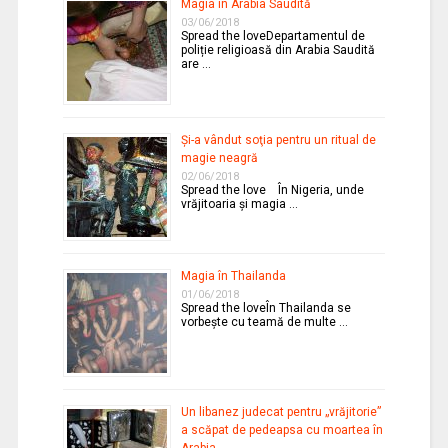
Magia în Arabia Saudită
03/06/2018
Spread the loveDepartamentul de
poliție religioasă din Arabia Saudită
are …
Şi-a vândut soţia pentru un ritual de
magie neagră
02/06/2018
Spread the love În Nigeria, unde
vrăjitoaria şi magia …
Magia în Thailanda
01/06/2018
Spread the loveÎn Thailanda se
vorbeşte cu teamă de multe …
Un libanez judecat pentru „vrăjitorie”
a scăpat de pedeapsa cu moartea în