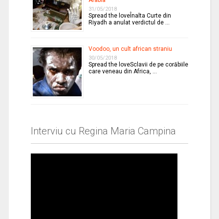
Arabia
31/05/2018
Spread the loveÎnalta Curte din
Riyadh a anulat verdictul de …
Voodoo, un cult african straniu
30/05/2018
Spread the loveSclavii de pe corăbiile
care veneau din Africa, …
Interviu cu Regina Maria Campina