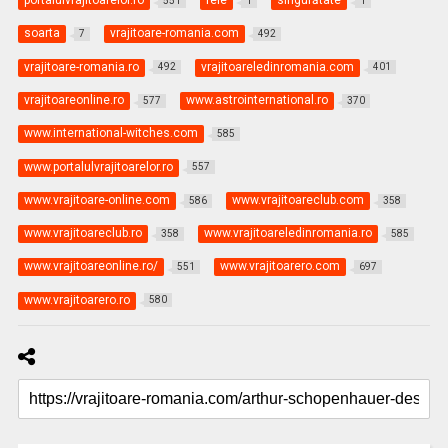
portalulvrajitoarelor.ro
rele
singurătate
551
1
1
soarta
vrajitoare-romania.com
7
492
vrajitoare-romania.ro
vrajitoareledinromania.com
492
401
vrajitoareonline.ro
www.astrointernational.ro
577
370
www.international-witches.com
585
www.portalulvrajitoarelor.ro
557
www.vrajitoare-online.com
www.vrajitoareclub.com
586
358
www.vrajitoareclub.ro
www.vrajitoareledinromania.ro
358
585
www.vrajitoareonline.ro/
www.vrajitoarero.com
551
697
www.vrajitoarero.ro
580