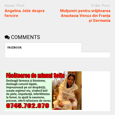
Newer Post
Older Post
Angelina Jolie despre
Mulţumiri pentru vrăjitoarea
fericire
Anastasia Venus din Franța
și Germania
COMMENTS
FACEBOOK: