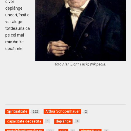
o vor
deplânge
uneori, însă o
vor alege
totdeauna ca
pe cel mai
mic dintre
două rele.
foto Alan Light, Flickr, Wikipedia.
Spiritualitate
Arthur Schopenhauer
262
2
capacitate deosebită
deplânge
1
1