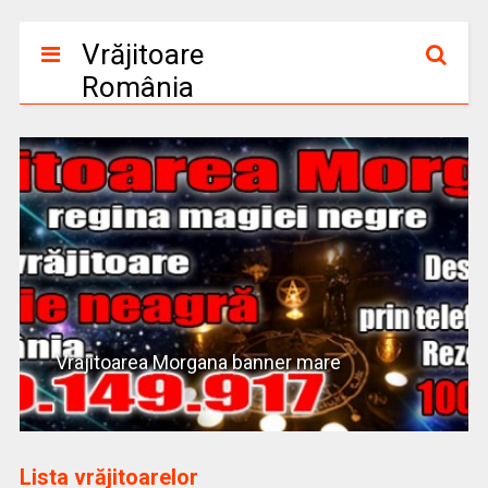
Vrăjitoare
România
Vrajitoarea Morgana banner mare
Lista vrăjitoarelor