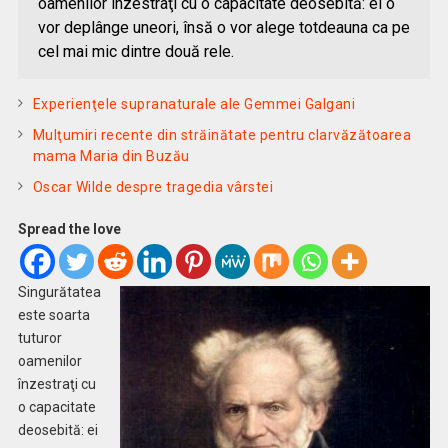
oamenilor înzestraţi cu o capacitate deosebită: ei o
vor deplânge uneori, însă o vor alege totdeauna ca pe
cel mai mic dintre două rele.
Experienţele supranaturale ale Gemmei Galgani
Mulţumiri recente din străinătate pentru clarvăzătoarea
mama Maria din Buzău
Oscar Wilde despre tragedia vârstei
Spread the love
Singurătatea
este soarta
tuturor
oamenilor
înzestraţi cu
o capacitate
deosebită: ei