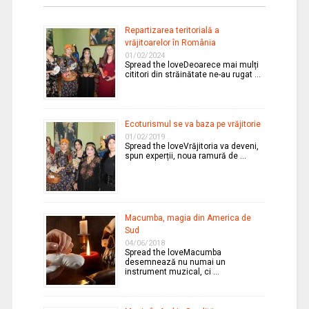
Repartizarea teritorială a
vrăjitoarelor în România
01/02/2024
Spread the loveDeoarece mai mulți
cititori din străinătate ne-au rugat …
Ecoturismul se va baza pe vrăjitorie
01/02/2019
Spread the loveVrăjitoria va deveni,
spun experții, noua ramură de …
Macumba, magia din America de
Sud
04/06/2018
Spread the loveMacumba
desemnează nu numai un
instrument muzical, ci …