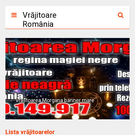
Vrăjitoare
România
Vrajitoarea Morgana banner mare
Lista vrăjitoarelor