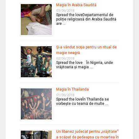
Magia în Arabia Saudită
03/06/2018
Spread the loveDepartamentul de
poliție religioasă din Arabia Saudită
are …
Şi-a vândut soţia pentru un ritual de
magie neagră
02/06/2018
Spread the love În Nigeria, unde
vrăjitoaria şi magia …
Magia în Thailanda
01/06/2018
Spread the loveÎn Thailanda se
vorbeşte cu teamă de multe …
Un libanez judecat pentru „vrăjitorie”
a scăpat de pedeapsa cu moartea în