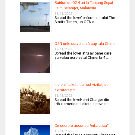
Raiduri de OZN-uri la Tanjung Sepat
Laut, Selangor, Malaiesia
13/11/2022
Spread the loveConform ziarului The
Straits Times, un OZN a …
OZN-urile survolează capitala Chinei
12/11/2022
Spread the lovePatru avioane care
survolau nord-estul Chinei la 4 …
Indienii Lakota au fost vizitaţi de
extratereştri
11/11/2022
Spread the loveHenri Charger din
tribul american Lakota a povestit …
Ce secrete ascunde Antarctica?
10/11/2022