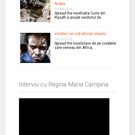
Arabia
31/05/2018
Spread the loveÎnalta Curte din
Riyadh a anulat verdictul de …
Voodoo, un cult african straniu
30/05/2018
Spread the loveSclavii de pe corăbiile
care veneau din Africa, …
Interviu cu Regina Maria Campina