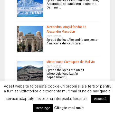
Spread the love Continentul îngheţat,
Antarctica, ascunde multe secrete.
Oamenii …
Alexandria, oraşul fondat de
Alexandru Macedon
09/11/2022
Spread the loveAlexandria are peste
4 milioane de locuitori şi …
Misterioasa Samaipata din Bolivia
08/11/2022
Spread the love Este un sit
arheologic localizat în
departamentul …
Acest website foloseste cookie-uri proprii si ale tertilor pentru
a furniza vizitatorilor o experienta mult mai buna de navigare si
Vehicole aeriene viitoare inspirate
servicii adaptate nevoilor si interesului fiecaruia.
Acceptă
de Războiul stelelor
07/11/2022
Citește mai mult
Respinge
Spread the loveRăzboiul stelelor
inspiră armata americană, care