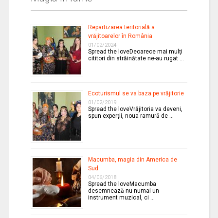
Repartizarea teritorială a
vrăjitoarelor în România
01/02/2024
Spread the loveDeoarece mai mulți
cititori din străinătate ne-au rugat …
Ecoturismul se va baza pe vrăjitorie
01/02/2019
Spread the loveVrăjitoria va deveni,
spun experții, noua ramură de …
Macumba, magia din America de
Sud
04/06/2018
Spread the loveMacumba
desemnează nu numai un
instrument muzical, ci …