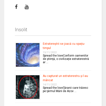
Insolit
Extratereştrii se joacă cu spaţiu-
timpul
15/11/2022
Spread the loveConform oamenilor
de ştiinţă, o civilizaţie extraterestră
ar …
Au capturat un extraterestru şi l-au
mâncat
14/11/2022
Spread the loveŢăranii care trăiesc
pe ţărmul Mării de Azov …