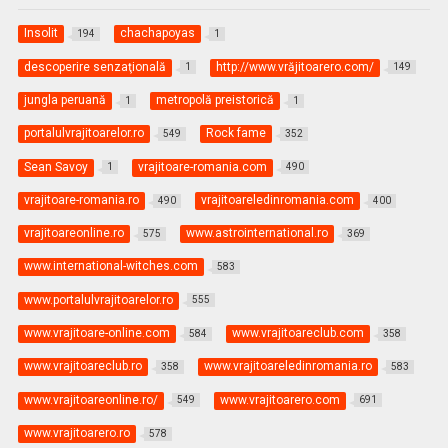
Insolit
chachapoyas
194
1
descoperire senzaţională
http://www.vrăjitoarero.com/
1
149
jungla peruană
metropolă preistorică
1
1
portalulvrajitoarelor.ro
Rock fame
549
352
Sean Savoy
vrajitoare-romania.com
1
490
vrajitoare-romania.ro
vrajitoareledinromania.com
490
400
vrajitoareonline.ro
www.astrointernational.ro
575
369
www.international-witches.com
583
www.portalulvrajitoarelor.ro
555
www.vrajitoare-online.com
www.vrajitoareclub.com
584
358
www.vrajitoareclub.ro
www.vrajitoareledinromania.ro
358
583
www.vrajitoareonline.ro/
www.vrajitoarero.com
549
691
www.vrajitoarero.ro
578