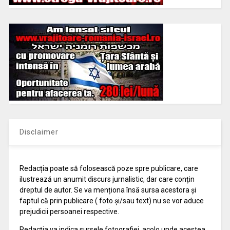
Disclaimer
Redacția poate să folosească poze spre publicare, care
ilustrează un anumit discurs jurnalistic, dar care conțin
dreptul de autor. Se va menționa însă sursa acestora și
faptul că prin publicare ( foto și/sau text) nu se vor aduce
prejudicii persoanei respective.
Redacția va indica sursele fotografiei, acolo unde acestea