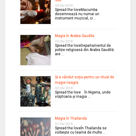
Sud
04/06/2018
Spread the loveMacumba
desemnează nu numai un
instrument muzical, ci …
Magia în Arabia Saudită
03/06/2018
Spread the loveDepartamentul de
poliție religioasă din Arabia Saudită
are …
Şi-a vândut soţia pentru un ritual de
magie neagră
02/06/2018
Spread the love În Nigeria, unde
vrăjitoaria şi magia …
Magia în Thailanda
01/06/2018
Spread the loveÎn Thailanda se
vorbeşte cu teamă de multe …