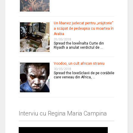
Un libanez judecat pentru „vrăjitorie”
a scăpat de pedeapsa cu moartea în
Arabia
31/05/2018
Spread the loveÎnalta Curte din
Riyadh a anulat verdictul de …
Voodoo, un cult african straniu
30/05/2018
Spread the loveSclavii de pe corăbiile
care veneau din Africa, …
Interviu cu Regina Maria Campina