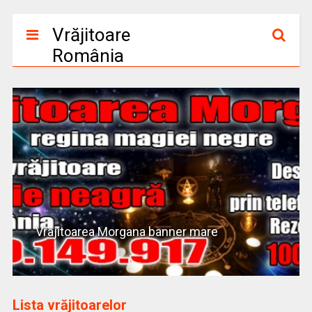
Vrăjitoare
România
Vrajitoarea Morgana banner mare
Lista vrăjitoarelor