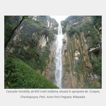
Cascada Yumbilla, de 895 metri înălţime, situată în apropiere de. Cuispes,
Chachapoyas, Perú. Autor foto Fregopie, Wikipedia.