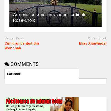
Armonia cosmică în viziunea ordinului
Rose-Croix
Newer Post
Older Post
Cimitirul bântuit din
Elias Xitavhudzi
Wenonah
COMMENTS
FACEBOOK: