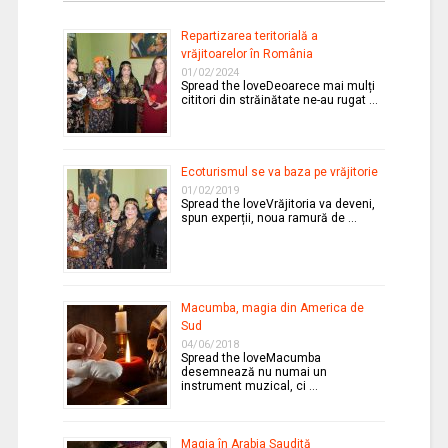
Repartizarea teritorială a
vrăjitoarelor în România
01/02/2024
Spread the loveDeoarece mai mulți
cititori din străinătate ne-au rugat …
Ecoturismul se va baza pe vrăjitorie
01/02/2019
Spread the loveVrăjitoria va deveni,
spun experții, noua ramură de …
Macumba, magia din America de
Sud
04/06/2018
Spread the loveMacumba
desemnează nu numai un
instrument muzical, ci …
Magia în Arabia Saudită