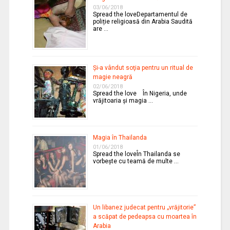
03/06/2018
Spread the loveDepartamentul de
poliție religioasă din Arabia Saudită
are …
Şi-a vândut soţia pentru un ritual de
magie neagră
02/06/2018
Spread the love În Nigeria, unde
vrăjitoaria şi magia …
Magia în Thailanda
01/06/2018
Spread the loveÎn Thailanda se
vorbeşte cu teamă de multe …
Un libanez judecat pentru „vrăjitorie”
a scăpat de pedeapsa cu moartea în
Arabia