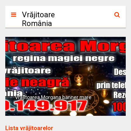
Vrăjitoare
România
Vrajitoarea Morgana banner mare
Lista vrăjitoarelor