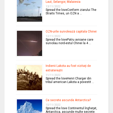
Laut, Selangor, Malaiesia
13/11/2022
Spread the loveConform ziarului The
Straits Times, un OZN a …
OZN-urile survolează capitala Chinei
12/11/2022
Spread the lovePatru avioane care
survolau nord-estul Chinei la 4 …
Indienii Lakota au fost vizitaţi de
extratereştri
11/11/2022
Spread the loveHenri Charger din
tribul american Lakota a povestit …
Ce secrete ascunde Antarctica?
10/11/2022
Spread the love Continentul îngheţat,
Antarctica, ascunde multe secrete.