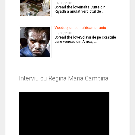
31/05/2018
Spread the loveÎnalta Curte din
Riyadh a anulat verdictul de …
Voodoo, un cult african straniu
30/05/2018
Spread the loveSclavii de pe corăbiile
care veneau din Africa, …
Interviu cu Regina Maria Campina