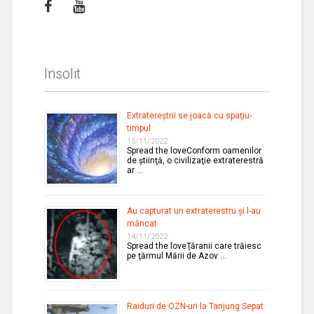
Insolit
Extratereştrii se joacă cu spaţiu-
timpul
15/11/2022
Spread the loveConform oamenilor
de ştiinţă, o civilizaţie extraterestră
ar …
Au capturat un extraterestru şi l-au
mâncat
14/11/2022
Spread the loveŢăranii care trăiesc
pe ţărmul Mării de Azov …
Raiduri de OZN-uri la Tanjung Sepat