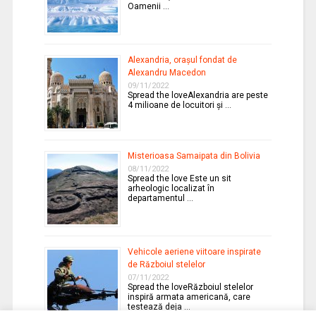
Oamenii …
Alexandria, oraşul fondat de
Alexandru Macedon
09/11/2022
Spread the loveAlexandria are peste
4 milioane de locuitori şi …
Misterioasa Samaipata din Bolivia
08/11/2022
Spread the love Este un sit
arheologic localizat în
departamentul …
Vehicole aeriene viitoare inspirate
de Războiul stelelor
07/11/2022
Spread the loveRăzboiul stelelor
inspiră armata americană, care
testează deja …